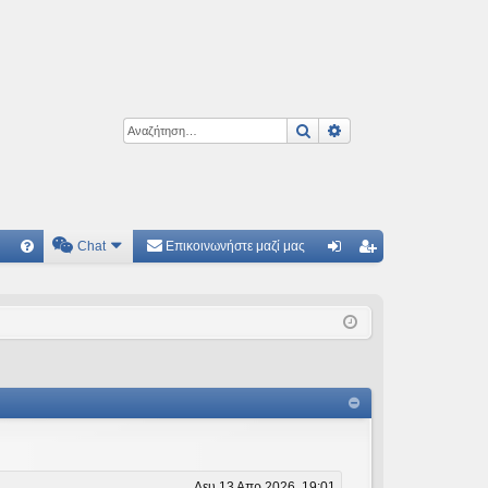
Αναζήτηση
Ειδική αναζήτηση
Chat
Επικοινωνήστε μαζί μας
Γ
Συ
ύν
γγ
χν
δε
ρα
ές
ση
φ
ερ
ή
ωτ
ήσ
εις
Δευ 13 Απρ 2026, 19:01