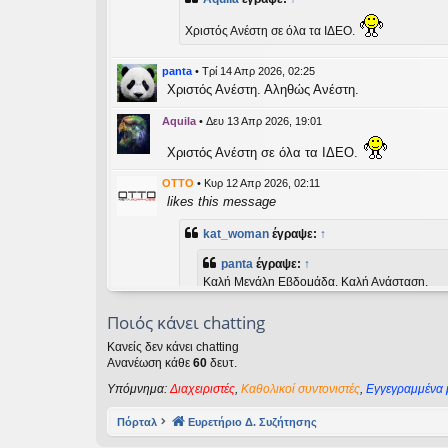
εις
Χριστός Ανέστη σε όλα τα ΙΔΕΟ.
panta
•
Τρί 14 Απρ 2026, 02:25
Χριστός Ανέστη. Αληθώς Ανέστη.
Aquila
•
Δευ 13 Απρ 2026, 19:01
Χριστός Ανέστη σε όλα τα ΙΔΕΟ.
OTTO
•
Κυρ 12 Απρ 2026, 02:11
likes this message
kat_woman
έγραψε:
↑
panta
έγραψε:
↑
Καλή Μεγάλη Εβδομάδα. Καλή Ανάσταση.
Ποιός κάνει chatting
Καλή Ανάσταση σε όλους!
Κανείς δεν κάνει chatting
Ανανέωση κάθε
60
δευτ.
kat_woman
•
Τετ 08 Απρ 2026, 14:21
Υπόμνημα:
Διαχειριστές
,
Καθολικοί συντονιστές
,
Εγγεγραμμένα 
panta
έγραψε:
↑
Καλή Μεγάλη Εβδομάδα. Καλή Ανάσταση.
Πόρταλ
Ευρετήριο Δ. Συζήτησης