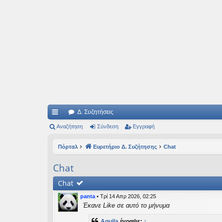
Ιδεογραφήματα
Αυτός ο τόπος φιλοδοξεί να ανοίγει μονοπάτια για τα συναρπαστικά και όμ
Δ. Συζητήσεις
ρή
Αναζήτηση
Σύνδεση
Εγγραφή
γο
Πόρταλ
Ευρετήριο Δ. Συζήτησης
Chat
ρε
Chat
ς
Chat
συ
panta
•
Τρί 14 Απρ 2026, 02:25
νδ
Έκανε Like σε αυτό το μήνυμα
έσ
Aquila
έγραψε:
↑