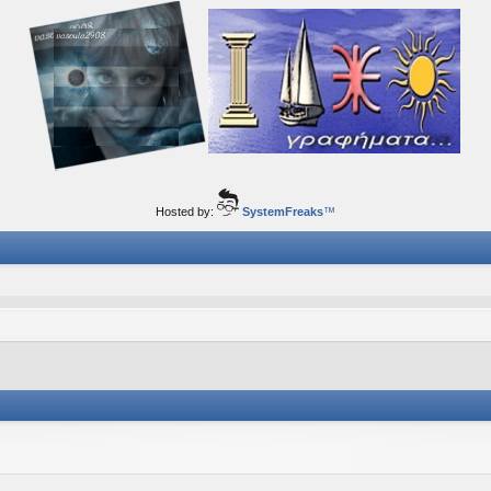
ορφα ταξίδια του νού...
Hosted by:
SystemFreaks
™