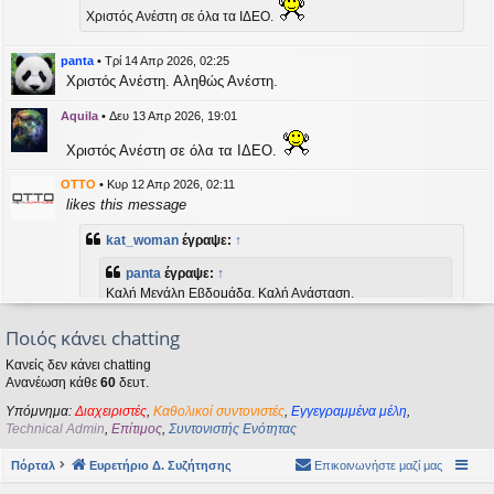
η
Χριστός Ανέστη σε όλα τα ΙΔΕΟ.
εις
panta
•
Τρί 14 Απρ 2026, 02:25
Χριστός Ανέστη. Αληθώς Ανέστη.
Aquila
•
Δευ 13 Απρ 2026, 19:01
Χριστός Ανέστη σε όλα τα ΙΔΕΟ.
OTTO
•
Κυρ 12 Απρ 2026, 02:11
likes this message
kat_woman
έγραψε:
↑
panta
έγραψε:
↑
Καλή Μεγάλη Εβδομάδα. Καλή Ανάσταση.
Ποιός κάνει chatting
Καλή Ανάσταση σε όλους!
Κανείς δεν κάνει chatting
Ανανέωση κάθε
60
δευτ.
kat_woman
•
Τετ 08 Απρ 2026, 14:21
Υπόμνημα:
Διαχειριστές
,
Καθολικοί συντονιστές
,
Εγγεγραμμένα μέλη
,
panta
έγραψε:
↑
Technical Admin
,
Επίτιμος
,
Συντονιστής Ενότητας
Καλή Μεγάλη Εβδομάδα. Καλή Ανάσταση.
Πόρταλ
Ευρετήριο Δ. Συζήτησης
Επικοινωνήστε μαζί μας
Καλή Ανάσταση σε όλους!