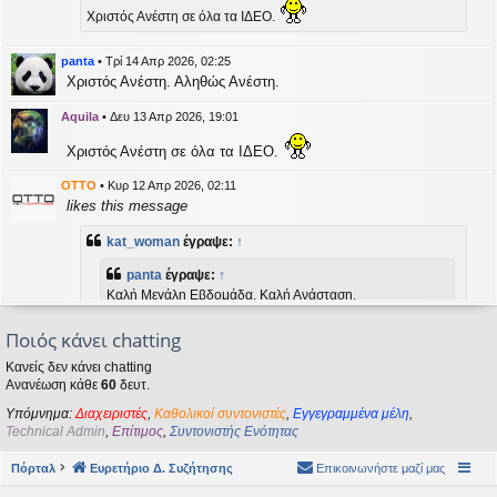
η
Χριστός Ανέστη σε όλα τα ΙΔΕΟ.
εις
panta
•
Τρί 14 Απρ 2026, 02:25
Χριστός Ανέστη. Αληθώς Ανέστη.
Aquila
•
Δευ 13 Απρ 2026, 19:01
Χριστός Ανέστη σε όλα τα ΙΔΕΟ.
OTTO
•
Κυρ 12 Απρ 2026, 02:11
likes this message
kat_woman
έγραψε:
↑
panta
έγραψε:
↑
Καλή Μεγάλη Εβδομάδα. Καλή Ανάσταση.
Ποιός κάνει chatting
Καλή Ανάσταση σε όλους!
Κανείς δεν κάνει chatting
Ανανέωση κάθε
60
δευτ.
kat_woman
•
Τετ 08 Απρ 2026, 14:21
Υπόμνημα:
Διαχειριστές
,
Καθολικοί συντονιστές
,
Εγγεγραμμένα μέλη
,
panta
έγραψε:
↑
Technical Admin
,
Επίτιμος
,
Συντονιστής Ενότητας
Καλή Μεγάλη Εβδομάδα. Καλή Ανάσταση.
Πόρταλ
Ευρετήριο Δ. Συζήτησης
Επικοινωνήστε μαζί μας
Καλή Ανάσταση σε όλους!