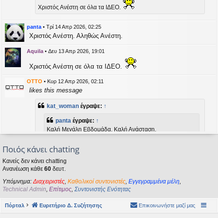
η
Χριστός Ανέστη σε όλα τα ΙΔΕΟ.
εις
panta
•
Τρί 14 Απρ 2026, 02:25
Χριστός Ανέστη. Αληθώς Ανέστη.
Aquila
•
Δευ 13 Απρ 2026, 19:01
Χριστός Ανέστη σε όλα τα ΙΔΕΟ.
OTTO
•
Κυρ 12 Απρ 2026, 02:11
likes this message
kat_woman
έγραψε:
↑
panta
έγραψε:
↑
Καλή Μεγάλη Εβδομάδα. Καλή Ανάσταση.
Ποιός κάνει chatting
Καλή Ανάσταση σε όλους!
Κανείς δεν κάνει chatting
Ανανέωση κάθε
60
δευτ.
kat_woman
•
Τετ 08 Απρ 2026, 14:21
Υπόμνημα:
Διαχειριστές
,
Καθολικοί συντονιστές
,
Εγγεγραμμένα μέλη
,
panta
έγραψε:
↑
Technical Admin
,
Επίτιμος
,
Συντονιστής Ενότητας
Καλή Μεγάλη Εβδομάδα. Καλή Ανάσταση.
Πόρταλ
Ευρετήριο Δ. Συζήτησης
Επικοινωνήστε μαζί μας
Καλή Ανάσταση σε όλους!