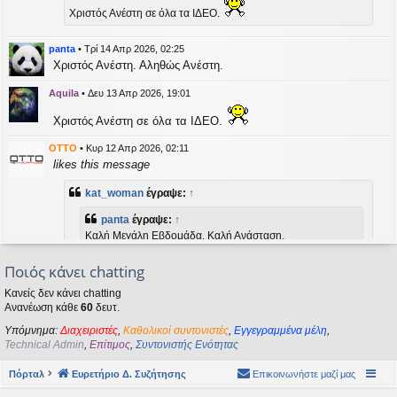
η
Χριστός Ανέστη σε όλα τα ΙΔΕΟ.
εις
panta
•
Τρί 14 Απρ 2026, 02:25
Χριστός Ανέστη. Αληθώς Ανέστη.
Aquila
•
Δευ 13 Απρ 2026, 19:01
Χριστός Ανέστη σε όλα τα ΙΔΕΟ.
OTTO
•
Κυρ 12 Απρ 2026, 02:11
likes this message
kat_woman
έγραψε:
↑
panta
έγραψε:
↑
Καλή Μεγάλη Εβδομάδα. Καλή Ανάσταση.
Ποιός κάνει chatting
Καλή Ανάσταση σε όλους!
Κανείς δεν κάνει chatting
Ανανέωση κάθε
60
δευτ.
kat_woman
•
Τετ 08 Απρ 2026, 14:21
Υπόμνημα:
Διαχειριστές
,
Καθολικοί συντονιστές
,
Εγγεγραμμένα μέλη
,
panta
έγραψε:
↑
Technical Admin
,
Επίτιμος
,
Συντονιστής Ενότητας
Καλή Μεγάλη Εβδομάδα. Καλή Ανάσταση.
Πόρταλ
Ευρετήριο Δ. Συζήτησης
Επικοινωνήστε μαζί μας
Καλή Ανάσταση σε όλους!