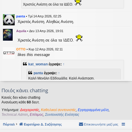
η
Χριστός Ανέστη σε όλα τα ΙΔΕΟ.
εις
panta
•
Τρί 14 Απρ 2026, 02:25
Χριστός Ανέστη. Αληθώς Ανέστη.
Aquila
•
Δευ 13 Απρ 2026, 19:01
Χριστός Ανέστη σε όλα τα ΙΔΕΟ.
OTTO
•
Κυρ 12 Απρ 2026, 02:11
likes this message
kat_woman
έγραψε:
↑
panta
έγραψε:
↑
Καλή Μεγάλη Εβδομάδα. Καλή Ανάσταση.
Ποιός κάνει chatting
Καλή Ανάσταση σε όλους!
Κανείς δεν κάνει chatting
Ανανέωση κάθε
60
δευτ.
kat_woman
•
Τετ 08 Απρ 2026, 14:21
Υπόμνημα:
Διαχειριστές
,
Καθολικοί συντονιστές
,
Εγγεγραμμένα μέλη
,
panta
έγραψε:
↑
Technical Admin
,
Επίτιμος
,
Συντονιστής Ενότητας
Καλή Μεγάλη Εβδομάδα. Καλή Ανάσταση.
Πόρταλ
Ευρετήριο Δ. Συζήτησης
Επικοινωνήστε μαζί μας
Καλή Ανάσταση σε όλους!