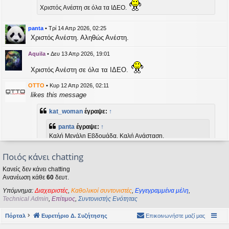
η
Χριστός Ανέστη σε όλα τα ΙΔΕΟ.
εις
panta
•
Τρί 14 Απρ 2026, 02:25
Χριστός Ανέστη. Αληθώς Ανέστη.
Aquila
•
Δευ 13 Απρ 2026, 19:01
Χριστός Ανέστη σε όλα τα ΙΔΕΟ.
OTTO
•
Κυρ 12 Απρ 2026, 02:11
likes this message
kat_woman
έγραψε:
↑
panta
έγραψε:
↑
Καλή Μεγάλη Εβδομάδα. Καλή Ανάσταση.
Ποιός κάνει chatting
Καλή Ανάσταση σε όλους!
Κανείς δεν κάνει chatting
Ανανέωση κάθε
60
δευτ.
kat_woman
•
Τετ 08 Απρ 2026, 14:21
Υπόμνημα:
Διαχειριστές
,
Καθολικοί συντονιστές
,
Εγγεγραμμένα μέλη
,
panta
έγραψε:
↑
Technical Admin
,
Επίτιμος
,
Συντονιστής Ενότητας
Καλή Μεγάλη Εβδομάδα. Καλή Ανάσταση.
Πόρταλ
Ευρετήριο Δ. Συζήτησης
Επικοινωνήστε μαζί μας
Καλή Ανάσταση σε όλους!