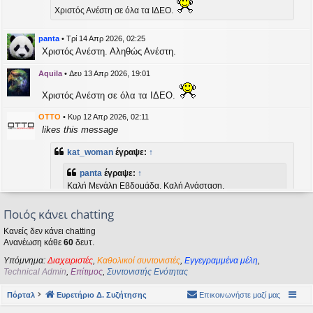
η
Χριστός Ανέστη σε όλα τα ΙΔΕΟ.
εις
panta
•
Τρί 14 Απρ 2026, 02:25
Χριστός Ανέστη. Αληθώς Ανέστη.
Aquila
•
Δευ 13 Απρ 2026, 19:01
Χριστός Ανέστη σε όλα τα ΙΔΕΟ.
OTTO
•
Κυρ 12 Απρ 2026, 02:11
likes this message
kat_woman
έγραψε:
↑
panta
έγραψε:
↑
Καλή Μεγάλη Εβδομάδα. Καλή Ανάσταση.
Ποιός κάνει chatting
Καλή Ανάσταση σε όλους!
Κανείς δεν κάνει chatting
Ανανέωση κάθε
60
δευτ.
kat_woman
•
Τετ 08 Απρ 2026, 14:21
Υπόμνημα:
Διαχειριστές
,
Καθολικοί συντονιστές
,
Εγγεγραμμένα μέλη
,
panta
έγραψε:
↑
Technical Admin
,
Επίτιμος
,
Συντονιστής Ενότητας
Καλή Μεγάλη Εβδομάδα. Καλή Ανάσταση.
Πόρταλ
Ευρετήριο Δ. Συζήτησης
Επικοινωνήστε μαζί μας
Καλή Ανάσταση σε όλους!