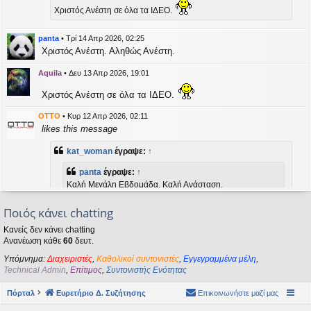
η
Χριστός Ανέστη σε όλα τα ΙΔΕΟ.
εις
panta
•
Τρί 14 Απρ 2026, 02:25
Χριστός Ανέστη. Αληθώς Ανέστη.
Aquila
•
Δευ 13 Απρ 2026, 19:01
Χριστός Ανέστη σε όλα τα ΙΔΕΟ.
OTTO
•
Κυρ 12 Απρ 2026, 02:11
likes this message
kat_woman
έγραψε:
↑
panta
έγραψε:
↑
Καλή Μεγάλη Εβδομάδα. Καλή Ανάσταση.
Ποιός κάνει chatting
Καλή Ανάσταση σε όλους!
Κανείς δεν κάνει chatting
Ανανέωση κάθε
60
δευτ.
kat_woman
•
Τετ 08 Απρ 2026, 14:21
Υπόμνημα:
Διαχειριστές
,
Καθολικοί συντονιστές
,
Εγγεγραμμένα μέλη
,
panta
έγραψε:
↑
Technical Admin
,
Επίτιμος
,
Συντονιστής Ενότητας
Καλή Μεγάλη Εβδομάδα. Καλή Ανάσταση.
Πόρταλ
Ευρετήριο Δ. Συζήτησης
Επικοινωνήστε μαζί μας
Καλή Ανάσταση σε όλους!