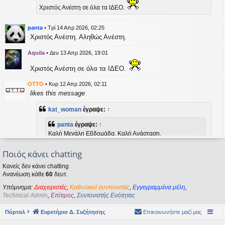
η
Χριστός Ανέστη σε όλα τα ΙΔΕΟ.
εις
panta
•
Τρί 14 Απρ 2026, 02:25
Χριστός Ανέστη. Αληθώς Ανέστη.
Aquila
•
Δευ 13 Απρ 2026, 19:01
Χριστός Ανέστη σε όλα τα ΙΔΕΟ.
OTTO
•
Κυρ 12 Απρ 2026, 02:11
likes this message
kat_woman
έγραψε:
↑
panta
έγραψε:
↑
Καλή Μεγάλη Εβδομάδα. Καλή Ανάσταση.
Ποιός κάνει chatting
Καλή Ανάσταση σε όλους!
Κανείς δεν κάνει chatting
Ανανέωση κάθε
60
δευτ.
kat_woman
•
Τετ 08 Απρ 2026, 14:21
Υπόμνημα:
Διαχειριστές
,
Καθολικοί συντονιστές
,
Εγγεγραμμένα μέλη
,
panta
έγραψε:
↑
Technical Admin
,
Επίτιμος
,
Συντονιστής Ενότητας
Καλή Μεγάλη Εβδομάδα. Καλή Ανάσταση.
Πόρταλ
Ευρετήριο Δ. Συζήτησης
Επικοινωνήστε μαζί μας
Καλή Ανάσταση σε όλους!