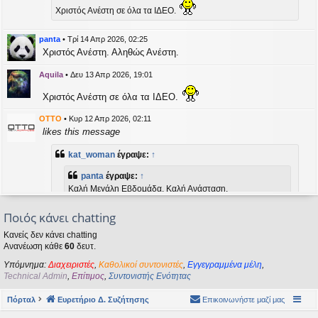
η
Χριστός Ανέστη σε όλα τα ΙΔΕΟ.
εις
panta
•
Τρί 14 Απρ 2026, 02:25
Χριστός Ανέστη. Αληθώς Ανέστη.
Aquila
•
Δευ 13 Απρ 2026, 19:01
Χριστός Ανέστη σε όλα τα ΙΔΕΟ.
OTTO
•
Κυρ 12 Απρ 2026, 02:11
likes this message
kat_woman
έγραψε:
↑
panta
έγραψε:
↑
Καλή Μεγάλη Εβδομάδα. Καλή Ανάσταση.
Ποιός κάνει chatting
Καλή Ανάσταση σε όλους!
Κανείς δεν κάνει chatting
Ανανέωση κάθε
60
δευτ.
kat_woman
•
Τετ 08 Απρ 2026, 14:21
Υπόμνημα:
Διαχειριστές
,
Καθολικοί συντονιστές
,
Εγγεγραμμένα μέλη
,
panta
έγραψε:
↑
Technical Admin
,
Επίτιμος
,
Συντονιστής Ενότητας
Καλή Μεγάλη Εβδομάδα. Καλή Ανάσταση.
Πόρταλ
Ευρετήριο Δ. Συζήτησης
Επικοινωνήστε μαζί μας
Καλή Ανάσταση σε όλους!