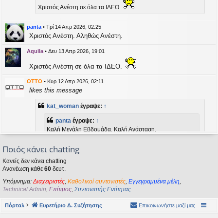
η
Χριστός Ανέστη σε όλα τα ΙΔΕΟ.
εις
panta
•
Τρί 14 Απρ 2026, 02:25
Χριστός Ανέστη. Αληθώς Ανέστη.
Aquila
•
Δευ 13 Απρ 2026, 19:01
Χριστός Ανέστη σε όλα τα ΙΔΕΟ.
OTTO
•
Κυρ 12 Απρ 2026, 02:11
likes this message
kat_woman
έγραψε:
↑
panta
έγραψε:
↑
Καλή Μεγάλη Εβδομάδα. Καλή Ανάσταση.
Ποιός κάνει chatting
Καλή Ανάσταση σε όλους!
Κανείς δεν κάνει chatting
Ανανέωση κάθε
60
δευτ.
kat_woman
•
Τετ 08 Απρ 2026, 14:21
Υπόμνημα:
Διαχειριστές
,
Καθολικοί συντονιστές
,
Εγγεγραμμένα μέλη
,
panta
έγραψε:
↑
Technical Admin
,
Επίτιμος
,
Συντονιστής Ενότητας
Καλή Μεγάλη Εβδομάδα. Καλή Ανάσταση.
Πόρταλ
Ευρετήριο Δ. Συζήτησης
Επικοινωνήστε μαζί μας
Καλή Ανάσταση σε όλους!