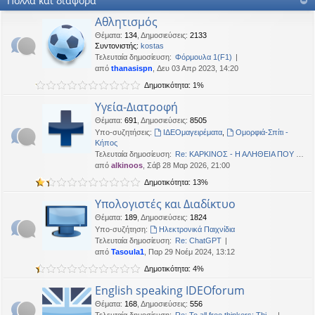
Πολλά και διάφορα
OTTO
•
Δευ 19 Ιαν 2026, 16:53
Αθλητισμός
Καλησπερα
Θέματα
:
134
,
Δημοσιεύσεις
:
2133
Συντονιστής:
kostas
neodikos
•
Κυρ 18 Ιαν 2026, 01:49
Τελευταία δημοσίευση:
Φόρμουλα 1(F1)
Καλημέρα σε όλους
από
thanasispn
, Δευ 03 Απρ 2023, 14:20
OTTO
•
Πέμ 08 Ιαν 2026, 01:33
Δημοτικότητα: 1%
Χρόνια πολλά, καλή χρονια με δικαιοσύνη στα παντα.
Υγεία-Διατροφή
Θέματα
:
691
,
Δημοσιεύσεις
:
8505
Υπο-συζητήσεις:
ΙΔΕΟμαγειρέματα
,
Ομορφιά-Σπίτι -
Κήπος
Τελευταία δημοσίευση:
Re: ΚΑΡΚΙΝΟΣ - Η ΑΛΗΘΕΙΑ ΠΟΥ …
από
alkinoos
, Σάβ 28 Μαρ 2026, 21:00
Δημοτικότητα: 13%
Υπολογιστές και Διαδίκτυο
Θέματα
:
189
,
Δημοσιεύσεις
:
1824
Υπο-συζήτηση:
Ηλεκτρονικά Παιχνίδια
Τελευταία δημοσίευση:
Re: ChatGPT
από
Tasoula1
, Παρ 29 Νοέμ 2024, 13:12
Δημοτικότητα: 4%
English speaking IDEOforum
Θέματα
:
168
,
Δημοσιεύσεις
:
556