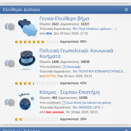
Καλή Μεγάλη Εβδομάδα. Καλή Ανάσταση.
Ελεύθεροι Διάλογοι
OTTO
•
Τετ 18 Μαρ 2026, 21:30
Γενικα-Ελεύθερο βήμα
Καλησπέρα!
Θέματα
:
1622
,
Δημοσιεύσεις
:
31327
Oropion
•
Τρί 17 Μαρ 2026, 07:43
Τελευταία δημοσίευση:
Re: Περί πέτρινων χρόνων...
Καλησπερα
από
dim
, Δευ 29 Ιουν 2026, 17:31
Δημοτικότητα: 68%
panta
•
Δευ 16 Μαρ 2026, 03:18
Έκανε Like σε αυτό το μήνυμα
Πολιτική-Γεωπολιτικά- Κοινωνικά
Κινήματα
OTTO
έγραψε:
↑
Θέματα
:
1498
,
Δημοσιεύσεις
:
34838
Καλώστονε. Είναι υπό κατοχή στο καθεστώς ΝΔ.
Υπο-συζήτηση:
Oικονομία
Τελευταία δημοσίευση:
Re: ΠΟΛΙΤΙΚΗ ΕΠΙΚΑΙΡΟΤΗΤΑ/ΣΧΟ…
OTTO
•
Δευ 16 Φεβ 2026, 18:20
από
OTTO
, Παρ 05 Ιουν 2026, 03:31
Καλώστονε. Είναι υπό κατοχή στο καθεστώς ΝΔ.
Δημοτικότητα: 43%
panta
•
Δευ 16 Φεβ 2026, 02:33
Κόσμος - Σύμπαν-Επιστήμη
Γεια χαρά. καλέ, πού πήγαν οι κόσμοι;
Θέματα
:
484
,
Δημοσιεύσεις
:
11595
Υπο-συζήτηση:
Ζωα-Φυτά (τα πάντα στη φύση)
BlueAngel
•
Πέμ 29 Ιαν 2026, 22:08
Τελευταία δημοσίευση:
Re: ΘΕΑΣΕΙΣ UFO
likes this message
από
kat_woman
, Τετ 18 Δεκ 2024, 09:21
OTTO
έγραψε:
↑
Δημοτικότητα: 18%
Καλησπερα