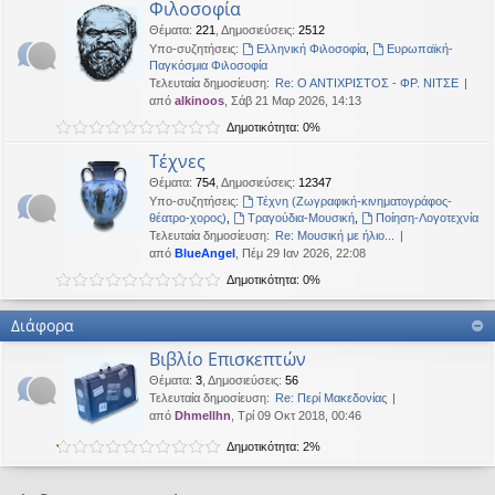
Φιλοσοφία
Θέματα
:
221
,
Δημοσιεύσεις
:
2512
Υπο-συζητήσεις:
Ελληνική Φιλοσοφία
,
Ευρωπαϊκή-
Παγκόσμια Φιλοσοφία
Τελευταία δημοσίευση:
Re: Ο ΑΝΤΙΧΡΙΣΤΟΣ - ΦΡ. ΝΙΤΣΕ
από
alkinoos
, Σάβ 21 Μαρ 2026, 14:13
Δημοτικότητα: 0%
Τέχνες
Θέματα
:
754
,
Δημοσιεύσεις
:
12347
Υπο-συζητήσεις:
Τέχνη (Ζωγραφική-κινηματογράφος-
θέατρο-χορος)
,
Τραγούδια-Μουσική
,
Ποίηση-Λογοτεχνία
Τελευταία δημοσίευση:
Re: Μουσική με ήλιο...
από
BlueAngel
, Πέμ 29 Ιαν 2026, 22:08
Δημοτικότητα: 0%
Διάφορα
Βιβλίο Επισκεπτών
Θέματα
:
3
,
Δημοσιεύσεις
:
56
Τελευταία δημοσίευση:
Re: Περί Μακεδονίας
από
Dhmellhn
, Τρί 09 Οκτ 2018, 00:46
Δημοτικότητα: 2%