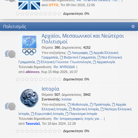
Τελευταία δημοσίευση:
Re: To all free thinkers: Thi…
από
OTTO
, Τετ 09 Οκτ 2019, 12:05
Δημοτικότητα: 0%
Πολιτισμός
Αρχαίοι, Μεσαιωνικοί και Νεώτεροι
Πολιτισμοί
Θέματα
:
390
,
Δημοσιεύσεις
:
4152
Υπο-συζητήσεις:
Λαογραφία
,
Αρχαία Ελληνική
Γραμματεία
,
Βυζαντινή Γραμματεία
,
Νεα Ελληνική
Γραμματεία
,
Ελληνική Γλώσσα- Γλωσσολογία
,
Αρχαιολογία
Τελευταία δημοσίευση:
Re: ΜΥΘΩΔΙΑ
από
alkinoos
, Κυρ 15 Μαρ 2026, 16:37
Δημοτικότητα: 0%
Ιστορία
Θέματα
:
507
,
Δημοσιεύσεις
:
3942
Συντονιστής:
kostas
Υπο-συζητήσεις:
Μυθολογία
,
Προϊστορία
,
Αρχαία
Ελληνική Ιστορία
,
Βυζαντινή Ιστορία
,
Νεότερη Ελληνική
Ιστορία
,
Ευρωπαϊκή Ιστορία
,
Παγκόσμια Ιστορία
Τελευταία δημοσίευση:
Re: Ιστοριογραφικές πηγές για…
από
Tasoula1
, Τετ 18 Δεκ 2024, 12:28
Δημοτικότητα: 0%