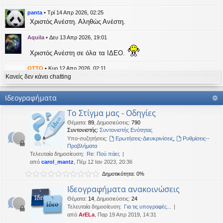
η
εις
panta
•
Τρί 14 Απρ 2026, 02:25
Χριστός Ανέστη. Αληθώς Ανέστη.
Aquila
•
Δευ 13 Απρ 2026, 19:01
Χριστός Ανέστη σε όλα τα ΙΔΕΟ.
OTTO
•
Κυρ 12 Απρ 2026, 02:11
Κανείς δεν κάνει chatting
likes this message
kat_woman
έγραψε:
↑
Ιδεογραφήματα
panta
έγραψε:
↑
Το Στίγμα μας - Οδηγίες
Καλή Μεγάλη Εβδομάδα. Καλή Ανάσταση.
Θέματα
:
89
,
Δημοσιεύσεις
:
790
Συντονιστής:
Συντονιστής Ενότητας
Καλή Ανάσταση σε όλους!
Υπο-συζητήσεις:
Ερωτήσεις-Διευκρινίσεις
,
Ρυθμίσεις--
Προβλήματα
Τελευταία δημοσίευση:
Re: Πού πάει;
kat_woman
•
Τετ 08 Απρ 2026, 14:21
από
carol_mantz
, Πέμ 12 Ιαν 2023, 20:36
Δημοτικότητα: 0%
panta
έγραψε:
↑
Καλή Μεγάλη Εβδομάδα. Καλή Ανάσταση.
Ιδεογραφήματα ανακοινώσεις
Θέματα
:
14
,
Δημοσιεύσεις
:
24
Καλή Ανάσταση σε όλους!
Τελευταία δημοσίευση:
Για τις υπογραφές...
από
ArELa
, Παρ 19 Απρ 2019, 14:31
panta
•
Δευ 06 Απρ 2026, 02:48