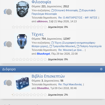
Φιλοσοφία
Θέματα
:
221
,
Δημοσιεύσεις
:
2512
Υπο-συζητήσεις:
Ελληνική Φιλοσοφία
,
Ευρωπαϊκή-
Παγκόσμια Φιλοσοφία
Τελευταία δημοσίευση:
Re: Ο ΑΝΤΙΧΡΙΣΤΟΣ - ΦΡ. ΝΙΤΣΕ
από
alkinoos
, Σάβ 21 Μαρ 2026, 14:13
Δημοτικότητα: 0%
Τέχνες
Θέματα
:
754
,
Δημοσιεύσεις
:
12347
Υπο-συζητήσεις:
Τέχνη (Ζωγραφική-κινηματογράφος-
θέατρο-χορος)
,
Τραγούδια-Μουσική
,
Ποίηση-Λογοτεχνία
Τελευταία δημοσίευση:
Re: Μουσική με ήλιο...
από
BlueAngel
, Πέμ 29 Ιαν 2026, 22:08
Δημοτικότητα: 0%
Διάφορα
Βιβλίο Επισκεπτών
Θέματα
:
3
,
Δημοσιεύσεις
:
56
Τελευταία δημοσίευση:
Re: Περί Μακεδονίας
από
Dhmellhn
, Τρί 09 Οκτ 2018, 00:46
Δημοτικότητα: 2%