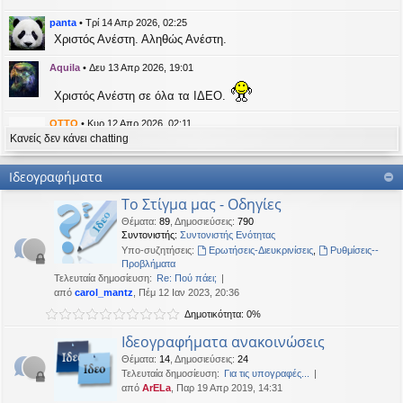
η
εις
panta
•
Τρί 14 Απρ 2026, 02:25
Χριστός Ανέστη. Αληθώς Ανέστη.
Aquila
•
Δευ 13 Απρ 2026, 19:01
Χριστός Ανέστη σε όλα τα ΙΔΕΟ.
OTTO
•
Κυρ 12 Απρ 2026, 02:11
Κανείς δεν κάνει chatting
likes this message
kat_woman
έγραψε:
↑
Ιδεογραφήματα
panta
έγραψε:
↑
Το Στίγμα μας - Οδηγίες
Καλή Μεγάλη Εβδομάδα. Καλή Ανάσταση.
Θέματα
:
89
,
Δημοσιεύσεις
:
790
Συντονιστής:
Συντονιστής Ενότητας
Καλή Ανάσταση σε όλους!
Υπο-συζητήσεις:
Ερωτήσεις-Διευκρινίσεις
,
Ρυθμίσεις--
Προβλήματα
Τελευταία δημοσίευση:
Re: Πού πάει;
kat_woman
•
Τετ 08 Απρ 2026, 14:21
από
carol_mantz
, Πέμ 12 Ιαν 2023, 20:36
Δημοτικότητα: 0%
panta
έγραψε:
↑
Καλή Μεγάλη Εβδομάδα. Καλή Ανάσταση.
Ιδεογραφήματα ανακοινώσεις
Θέματα
:
14
,
Δημοσιεύσεις
:
24
Καλή Ανάσταση σε όλους!
Τελευταία δημοσίευση:
Για τις υπογραφές...
από
ArELa
, Παρ 19 Απρ 2019, 14:31
panta
•
Δευ 06 Απρ 2026, 02:48