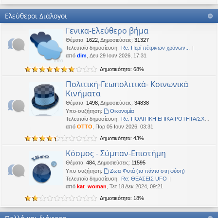
Καλή Μεγάλη Εβδομάδα. Καλή Ανάσταση.
Ελεύθεροι Διάλογοι
OTTO
•
Τετ 18 Μαρ 2026, 21:30
Γενικα-Ελεύθερο βήμα
Καλησπέρα!
Θέματα
:
1622
,
Δημοσιεύσεις
:
31327
Oropion
•
Τρί 17 Μαρ 2026, 07:43
Τελευταία δημοσίευση:
Re: Περί πέτρινων χρόνων...
Καλησπερα
από
dim
, Δευ 29 Ιουν 2026, 17:31
Δημοτικότητα: 68%
panta
•
Δευ 16 Μαρ 2026, 03:18
Έκανε Like σε αυτό το μήνυμα
Πολιτική-Γεωπολιτικά- Κοινωνικά
Κινήματα
OTTO
έγραψε:
↑
Θέματα
:
1498
,
Δημοσιεύσεις
:
34838
Καλώστονε. Είναι υπό κατοχή στο καθεστώς ΝΔ.
Υπο-συζήτηση:
Oικονομία
Τελευταία δημοσίευση:
Re: ΠΟΛΙΤΙΚΗ ΕΠΙΚΑΙΡΟΤΗΤΑ/ΣΧΟ…
OTTO
•
Δευ 16 Φεβ 2026, 18:20
από
OTTO
, Παρ 05 Ιουν 2026, 03:31
Καλώστονε. Είναι υπό κατοχή στο καθεστώς ΝΔ.
Δημοτικότητα: 43%
panta
•
Δευ 16 Φεβ 2026, 02:33
Κόσμος - Σύμπαν-Επιστήμη
Γεια χαρά. καλέ, πού πήγαν οι κόσμοι;
Θέματα
:
484
,
Δημοσιεύσεις
:
11595
Υπο-συζήτηση:
Ζωα-Φυτά (τα πάντα στη φύση)
BlueAngel
•
Πέμ 29 Ιαν 2026, 22:08
Τελευταία δημοσίευση:
Re: ΘΕΑΣΕΙΣ UFO
likes this message
από
kat_woman
, Τετ 18 Δεκ 2024, 09:21
OTTO
έγραψε:
↑
Δημοτικότητα: 18%
Καλησπερα