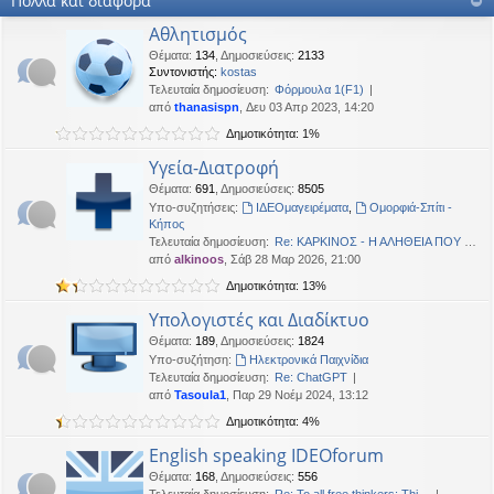
Πολλά και διάφορα
OTTO
•
Δευ 19 Ιαν 2026, 16:53
Αθλητισμός
Καλησπερα
Θέματα
:
134
,
Δημοσιεύσεις
:
2133
Συντονιστής:
kostas
neodikos
•
Κυρ 18 Ιαν 2026, 01:49
Τελευταία δημοσίευση:
Φόρμουλα 1(F1)
Καλημέρα σε όλους
από
thanasispn
, Δευ 03 Απρ 2023, 14:20
OTTO
•
Πέμ 08 Ιαν 2026, 01:33
Δημοτικότητα: 1%
Χρόνια πολλά, καλή χρονια με δικαιοσύνη στα παντα.
Υγεία-Διατροφή
Θέματα
:
691
,
Δημοσιεύσεις
:
8505
Υπο-συζητήσεις:
ΙΔΕΟμαγειρέματα
,
Ομορφιά-Σπίτι -
Κήπος
Τελευταία δημοσίευση:
Re: ΚΑΡΚΙΝΟΣ - Η ΑΛΗΘΕΙΑ ΠΟΥ …
από
alkinoos
, Σάβ 28 Μαρ 2026, 21:00
Δημοτικότητα: 13%
Υπολογιστές και Διαδίκτυο
Θέματα
:
189
,
Δημοσιεύσεις
:
1824
Υπο-συζήτηση:
Ηλεκτρονικά Παιχνίδια
Τελευταία δημοσίευση:
Re: ChatGPT
από
Tasoula1
, Παρ 29 Νοέμ 2024, 13:12
Δημοτικότητα: 4%
English speaking IDEOforum
Θέματα
:
168
,
Δημοσιεύσεις
:
556