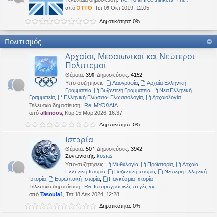
Τελευταία δημοσίευση:
Re: To all free thinkers: Thi…
από
OTTO
, Τετ 09 Οκτ 2019, 12:05
Δημοτικότητα: 0%
Πολιτισμός
Αρχαίοι, Μεσαιωνικοί και Νεώτεροι
Πολιτισμοί
Θέματα
:
390
,
Δημοσιεύσεις
:
4152
Υπο-συζητήσεις:
Λαογραφία
,
Αρχαία Ελληνική
Γραμματεία
,
Βυζαντινή Γραμματεία
,
Νεα Ελληνική
Γραμματεία
,
Ελληνική Γλώσσα- Γλωσσολογία
,
Αρχαιολογία
Τελευταία δημοσίευση:
Re: ΜΥΘΩΔΙΑ
από
alkinoos
, Κυρ 15 Μαρ 2026, 16:37
Δημοτικότητα: 0%
Ιστορία
Θέματα
:
507
,
Δημοσιεύσεις
:
3942
Συντονιστής:
kostas
Υπο-συζητήσεις:
Μυθολογία
,
Προϊστορία
,
Αρχαία
Ελληνική Ιστορία
,
Βυζαντινή Ιστορία
,
Νεότερη Ελληνική
Ιστορία
,
Ευρωπαϊκή Ιστορία
,
Παγκόσμια Ιστορία
Τελευταία δημοσίευση:
Re: Ιστοριογραφικές πηγές για…
από
Tasoula1
, Τετ 18 Δεκ 2024, 12:28
Δημοτικότητα: 0%