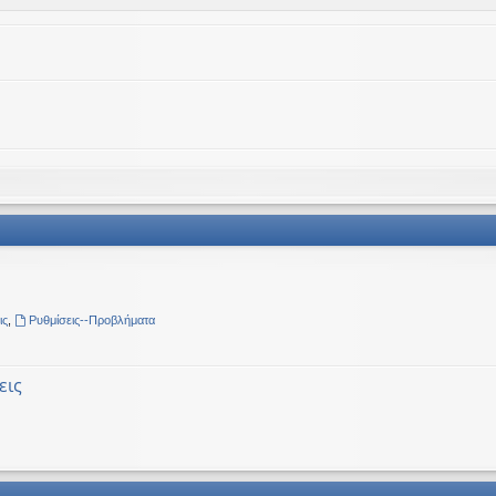
ις
,
Ρυθμίσεις--Προβλήματα
εις