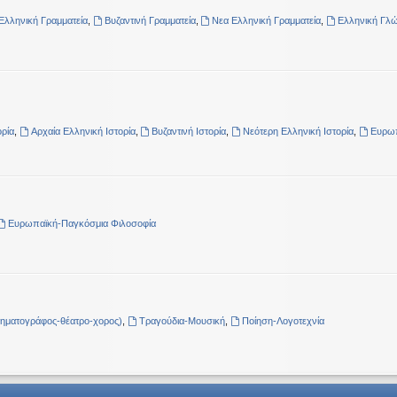
Ελληνική Γραμματεία
,
Βυζαντινή Γραμματεία
,
Νεα Ελληνική Γραμματεία
,
Ελληνική Γλ
ρία
,
Αρχαία Ελληνική Ιστορία
,
Βυζαντινή Ιστορία
,
Νεότερη Ελληνική Ιστορία
,
Ευρωπ
Ευρωπαϊκή-Παγκόσμια Φιλοσοφία
νηματογράφος-θέατρο-χορος)
,
Τραγούδια-Μουσική
,
Ποίηση-Λογοτεχνία