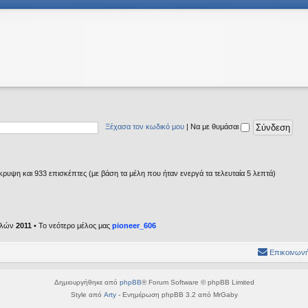
Ξέχασα τον κωδικό μου
|
Να με θυμάσαι
ρυψη και 933 επισκέπτες (με βάση τα μέλη που ήταν ενεργά τα τελευταία 5 λεπτά)
ελών
2011
• Το νεότερο μέλος μας
pioneer_606
Επικοινωνή
Δημιουργήθηκε από
phpBB
® Forum Software © phpBB Limited
Style από
Arty
- Ενημέρωση phpBB 3.2 από MrGaby