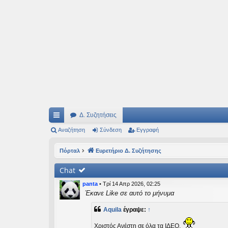
Ιδεογραφήματα
Αυτός ο τόπος φιλοδοξεί να ανοίγει μονοπάτια για τα συναρπαστικά και όμ
Δ. Συζητήσεις
ρή
Αναζήτηση
Σύνδεση
Εγγραφή
γο
Πόρταλ
Ευρετήριο Δ. Συζήτησης
ρε
Chat
ς
panta
•
Τρί 14 Απρ 2026, 02:25
συ
Έκανε Like σε αυτό το μήνυμα
νδ
Aquila
έγραψε:
↑
έσ
Χριστός Ανέστη σε όλα τα ΙΔΕΟ.