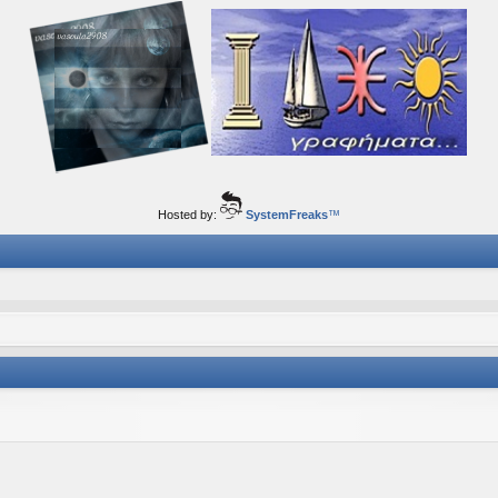
ορφα ταξίδια του νού...
Hosted by:
SystemFreaks
™