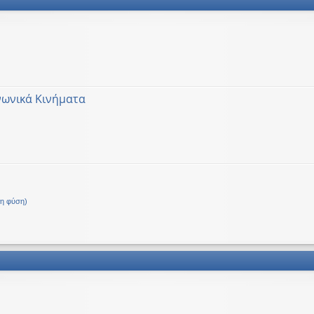
νωνικά Κινήματα
Δ.
τη φύση)