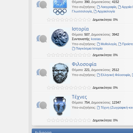
Θέματα
:
390
,
Δημοσιεύσεις
:
4152
Υπο-συζητήσεις:
Λαογραφία
,
Αρχαία 
Γλωσσολογία
,
Αρχαιολογία
Δημοτικότητα: 0%
Ιστορία
Θέματα
:
507
,
Δημοσιεύσεις
:
3942
Συντονιστής:
kostas
Υπο-συζητήσεις:
Μυθολογία
,
Προϊστο
Παγκόσμια Ιστορία
Δημοτικότητα: 0%
Φιλοσοφία
Θέματα
:
221
,
Δημοσιεύσεις
:
2512
Υπο-συζητήσεις:
Ελληνική Φιλοσοφία
,
Δημοτικότητα: 0%
Τέχνες
Θέματα
:
754
,
Δημοσιεύσεις
:
12347
Υπο-συζητήσεις:
Τέχνη (Ζωγραφική-κι
Δημοτικότητα: 0%
Διάφορα