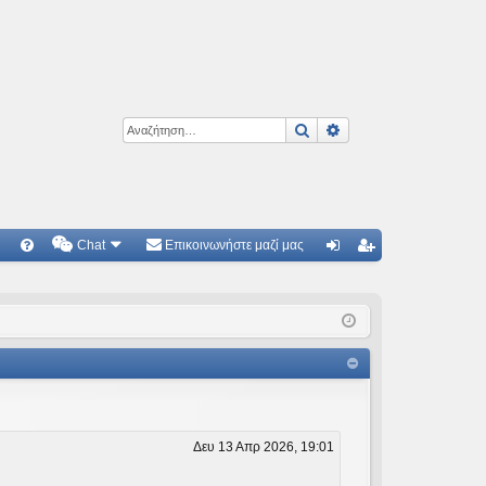
Αναζήτηση
Ειδική αναζήτηση
Chat
Επικοινωνήστε μαζί μας
Γ
Συ
ύν
γγ
χν
δε
ρα
ές
ση
φ
ερ
ή
ωτ
ήσ
Δευ 13 Απρ 2026, 19:01
εις