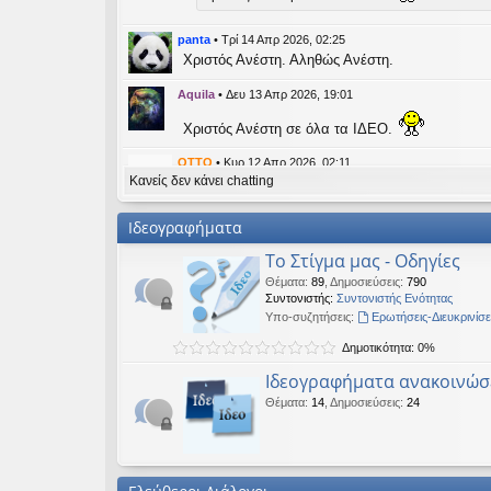
εις
panta
•
Τρί 14 Απρ 2026, 02:25
Χριστός Ανέστη. Αληθώς Ανέστη.
Aquila
•
Δευ 13 Απρ 2026, 19:01
Χριστός Ανέστη σε όλα τα ΙΔΕΟ.
OTTO
•
Κυρ 12 Απρ 2026, 02:11
Κανείς δεν κάνει chatting
likes this message
kat_woman
έγραψε:
↑
Ιδεογραφήματα
panta
έγραψε:
↑
Το Στίγμα μας - Οδηγίες
Καλή Μεγάλη Εβδομάδα. Καλή Ανάσταση.
Θέματα
:
89
,
Δημοσιεύσεις
:
790
Συντονιστής:
Συντονιστής Ενότητας
Καλή Ανάσταση σε όλους!
Υπο-συζητήσεις:
Ερωτήσεις-Διευκρινίσε
Δημοτικότητα: 0%
kat_woman
•
Τετ 08 Απρ 2026, 14:21
Ιδεογραφήματα ανακοινώσ
panta
έγραψε:
↑
Θέματα
:
14
,
Δημοσιεύσεις
:
24
Καλή Μεγάλη Εβδομάδα. Καλή Ανάσταση.
Καλή Ανάσταση σε όλους!