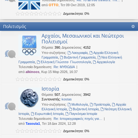
Τελευταία δημοσίευση:
Re: To all free thinkers: Thi…
από
OTTO
, Τετ 09 Οκτ 2019, 12:05
Δημοτικότητα: 0%
Πολιτισμός
Αρχαίοι, Μεσαιωνικοί και Νεώτεροι
Πολιτισμοί
Θέματα
:
390
,
Δημοσιεύσεις
:
4152
Υπο-συζητήσεις:
Λαογραφία
,
Αρχαία Ελληνική
Γραμματεία
,
Βυζαντινή Γραμματεία
,
Νεα Ελληνική
Γραμματεία
,
Ελληνική Γλώσσα- Γλωσσολογία
,
Αρχαιολογία
Τελευταία δημοσίευση:
Re: ΜΥΘΩΔΙΑ
από
alkinoos
, Κυρ 15 Μαρ 2026, 16:37
Δημοτικότητα: 0%
Ιστορία
Θέματα
:
507
,
Δημοσιεύσεις
:
3942
Συντονιστής:
kostas
Υπο-συζητήσεις:
Μυθολογία
,
Προϊστορία
,
Αρχαία
Ελληνική Ιστορία
,
Βυζαντινή Ιστορία
,
Νεότερη Ελληνική
Ιστορία
,
Ευρωπαϊκή Ιστορία
,
Παγκόσμια Ιστορία
Τελευταία δημοσίευση:
Re: Ιστοριογραφικές πηγές για…
από
Tasoula1
, Τετ 18 Δεκ 2024, 12:28
Δημοτικότητα: 0%