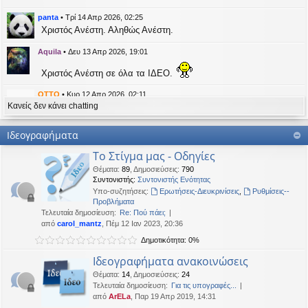
η
εις
panta
•
Τρί 14 Απρ 2026, 02:25
Χριστός Ανέστη. Αληθώς Ανέστη.
Aquila
•
Δευ 13 Απρ 2026, 19:01
Χριστός Ανέστη σε όλα τα ΙΔΕΟ.
OTTO
•
Κυρ 12 Απρ 2026, 02:11
Κανείς δεν κάνει chatting
likes this message
kat_woman
έγραψε:
↑
Ιδεογραφήματα
panta
έγραψε:
↑
Το Στίγμα μας - Οδηγίες
Καλή Μεγάλη Εβδομάδα. Καλή Ανάσταση.
Θέματα
:
89
,
Δημοσιεύσεις
:
790
Συντονιστής:
Συντονιστής Ενότητας
Καλή Ανάσταση σε όλους!
Υπο-συζητήσεις:
Ερωτήσεις-Διευκρινίσεις
,
Ρυθμίσεις--
Προβλήματα
Τελευταία δημοσίευση:
Re: Πού πάει;
kat_woman
•
Τετ 08 Απρ 2026, 14:21
από
carol_mantz
, Πέμ 12 Ιαν 2023, 20:36
Δημοτικότητα: 0%
panta
έγραψε:
↑
Καλή Μεγάλη Εβδομάδα. Καλή Ανάσταση.
Ιδεογραφήματα ανακοινώσεις
Θέματα
:
14
,
Δημοσιεύσεις
:
24
Καλή Ανάσταση σε όλους!
Τελευταία δημοσίευση:
Για τις υπογραφές...
από
ArELa
, Παρ 19 Απρ 2019, 14:31
panta
•
Δευ 06 Απρ 2026, 02:48