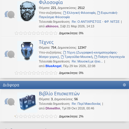
Φιλοσοφία
Θέματα
:
221
,
Δημοσιεύσεις
:
2512
Υπο-συζητήσεις:
Ελληνική Φιλοσοφία
,
Ευρωπαϊκή-
Παγκόσμια Φιλοσοφία
Τελευταία δημοσίευση:
Re: Ο ΑΝΤΙΧΡΙΣΤΟΣ - ΦΡ. ΝΙΤΣΕ
από
alkinoos
, Σάβ 21 Μαρ 2026, 14:13
Δημοτικότητα: 0%
Τέχνες
Θέματα
:
754
,
Δημοσιεύσεις
:
12347
Υπο-συζητήσεις:
Τέχνη (Ζωγραφική-κινηματογράφος-
θέατρο-χορος)
,
Τραγούδια-Μουσική
,
Ποίηση-Λογοτεχνία
Τελευταία δημοσίευση:
Re: Μουσική με ήλιο...
από
BlueAngel
, Πέμ 29 Ιαν 2026, 22:08
Δημοτικότητα: 0%
Διάφορα
Βιβλίο Επισκεπτών
Θέματα
:
3
,
Δημοσιεύσεις
:
56
Τελευταία δημοσίευση:
Re: Περί Μακεδονίας
από
Dhmellhn
, Τρί 09 Οκτ 2018, 00:46
Δημοτικότητα: 2%