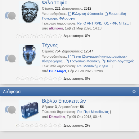
Φιλοσοφία
Θέματα
:
221
,
Δημοσιεύσεις
:
2512
Υπο-συζητήσεις:
Ελληνική Φιλοσοφία
,
Ευρωπαϊκή-
Παγκόσμια Φιλοσοφία
Τελευταία δημοσίευση:
Re: Ο ΑΝΤΙΧΡΙΣΤΟΣ - ΦΡ. ΝΙΤΣΕ
από
alkinoos
, Σάβ 21 Μαρ 2026, 14:13
Δημοτικότητα: 0%
Τέχνες
Θέματα
:
754
,
Δημοσιεύσεις
:
12347
Υπο-συζητήσεις:
Τέχνη (Ζωγραφική-κινηματογράφος-
θέατρο-χορος)
,
Τραγούδια-Μουσική
,
Ποίηση-Λογοτεχνία
Τελευταία δημοσίευση:
Re: Μουσική με ήλιο...
από
BlueAngel
, Πέμ 29 Ιαν 2026, 22:08
Δημοτικότητα: 0%
Διάφορα
Βιβλίο Επισκεπτών
Θέματα
:
3
,
Δημοσιεύσεις
:
56
Τελευταία δημοσίευση:
Re: Περί Μακεδονίας
από
Dhmellhn
, Τρί 09 Οκτ 2018, 00:46
Δημοτικότητα: 2%