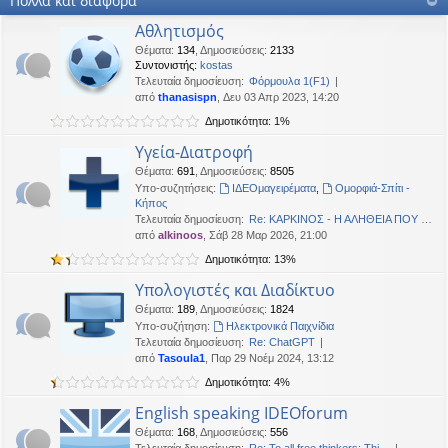
Πολλά και διάφορα
OTTO
•
Δευ 19 Ιαν 2026, 16:53
Αθλητισμός
Καλησπερα
Θέματα
:
134
,
Δημοσιεύσεις
:
2133
Συντονιστής:
kostas
neodikos
•
Κυρ 18 Ιαν 2026, 01:49
Τελευταία δημοσίευση:
Φόρμουλα 1(F1)
Καλημέρα σε όλους
από
thanasispn
, Δευ 03 Απρ 2023, 14:20
OTTO
•
Πέμ 08 Ιαν 2026, 01:33
Δημοτικότητα: 1%
Χρόνια πολλά, καλή χρονια με δικαιοσύνη στα παντα.
Υγεία-Διατροφή
Θέματα
:
691
,
Δημοσιεύσεις
:
8505
Υπο-συζητήσεις:
ΙΔΕΟμαγειρέματα
,
Ομορφιά-Σπίτι -
Κήπος
Τελευταία δημοσίευση:
Re: ΚΑΡΚΙΝΟΣ - Η ΑΛΗΘΕΙΑ ΠΟΥ …
από
alkinoos
, Σάβ 28 Μαρ 2026, 21:00
Δημοτικότητα: 13%
Υπολογιστές και Διαδίκτυο
Θέματα
:
189
,
Δημοσιεύσεις
:
1824
Υπο-συζήτηση:
Ηλεκτρονικά Παιχνίδια
Τελευταία δημοσίευση:
Re: ChatGPT
από
Tasoula1
, Παρ 29 Νοέμ 2024, 13:12
Δημοτικότητα: 4%
English speaking IDEOforum
Θέματα
:
168
,
Δημοσιεύσεις
:
556