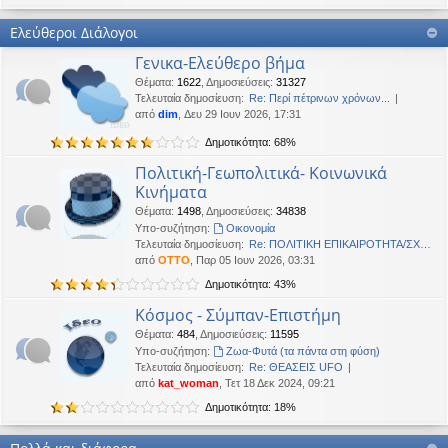
Καλή Μεγάλη Εβδομάδα. Καλή Ανάσταση.
Ελεύθεροι Διάλογοι
OTTO
•
Τετ 18 Μαρ 2026, 21:30
Γενικα-Ελεύθερο βήμα
Καλησπέρα!
Θέματα
:
1622
,
Δημοσιεύσεις
:
31327
Oropion
•
Τρί 17 Μαρ 2026, 07:43
Τελευταία δημοσίευση:
Re: Περί πέτρινων χρόνων...
Καλησπερα
από
dim
, Δευ 29 Ιουν 2026, 17:31
Δημοτικότητα: 68%
panta
•
Δευ 16 Μαρ 2026, 03:18
Έκανε Like σε αυτό το μήνυμα
Πολιτική-Γεωπολιτικά- Κοινωνικά
Κινήματα
OTTO
έγραψε:
↑
Θέματα
:
1498
,
Δημοσιεύσεις
:
34838
Καλώστονε. Είναι υπό κατοχή στο καθεστώς ΝΔ.
Υπο-συζήτηση:
Oικονομία
Τελευταία δημοσίευση:
Re: ΠΟΛΙΤΙΚΗ ΕΠΙΚΑΙΡΟΤΗΤΑ/ΣΧΟ…
OTTO
•
Δευ 16 Φεβ 2026, 18:20
από
OTTO
, Παρ 05 Ιουν 2026, 03:31
Καλώστονε. Είναι υπό κατοχή στο καθεστώς ΝΔ.
Δημοτικότητα: 43%
panta
•
Δευ 16 Φεβ 2026, 02:33
Κόσμος - Σύμπαν-Επιστήμη
Γεια χαρά. καλέ, πού πήγαν οι κόσμοι;
Θέματα
:
484
,
Δημοσιεύσεις
:
11595
Υπο-συζήτηση:
Ζωα-Φυτά (τα πάντα στη φύση)
BlueAngel
•
Πέμ 29 Ιαν 2026, 22:08
Τελευταία δημοσίευση:
Re: ΘΕΑΣΕΙΣ UFO
likes this message
από
kat_woman
, Τετ 18 Δεκ 2024, 09:21
OTTO
έγραψε:
↑
Δημοτικότητα: 18%
Καλησπερα