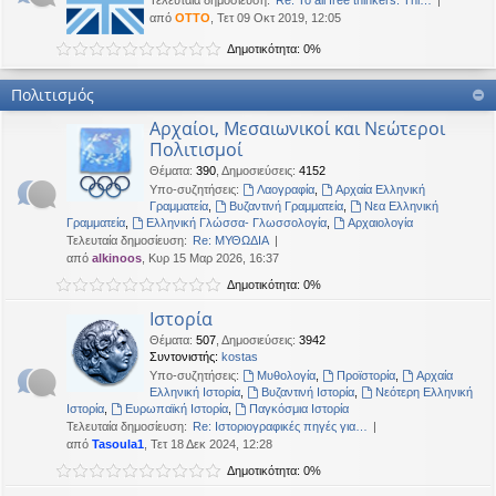
Τελευταία δημοσίευση:
Re: To all free thinkers: Thi…
από
OTTO
, Τετ 09 Οκτ 2019, 12:05
Δημοτικότητα: 0%
Πολιτισμός
Αρχαίοι, Μεσαιωνικοί και Νεώτεροι
Πολιτισμοί
Θέματα
:
390
,
Δημοσιεύσεις
:
4152
Υπο-συζητήσεις:
Λαογραφία
,
Αρχαία Ελληνική
Γραμματεία
,
Βυζαντινή Γραμματεία
,
Νεα Ελληνική
Γραμματεία
,
Ελληνική Γλώσσα- Γλωσσολογία
,
Αρχαιολογία
Τελευταία δημοσίευση:
Re: ΜΥΘΩΔΙΑ
από
alkinoos
, Κυρ 15 Μαρ 2026, 16:37
Δημοτικότητα: 0%
Ιστορία
Θέματα
:
507
,
Δημοσιεύσεις
:
3942
Συντονιστής:
kostas
Υπο-συζητήσεις:
Μυθολογία
,
Προϊστορία
,
Αρχαία
Ελληνική Ιστορία
,
Βυζαντινή Ιστορία
,
Νεότερη Ελληνική
Ιστορία
,
Ευρωπαϊκή Ιστορία
,
Παγκόσμια Ιστορία
Τελευταία δημοσίευση:
Re: Ιστοριογραφικές πηγές για…
από
Tasoula1
, Τετ 18 Δεκ 2024, 12:28
Δημοτικότητα: 0%