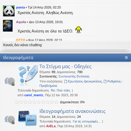
η
εις
panta
•
Τρί 14 Απρ 2026, 02:25
Χριστός Ανέστη. Αληθώς Ανέστη.
Aquila
•
Δευ 13 Απρ 2026, 19:01
Χριστός Ανέστη σε όλα τα ΙΔΕΟ.
OTTO
•
Κυρ 12 Απρ 2026, 02:11
Κανείς δεν κάνει chatting
likes this message
kat_woman
έγραψε:
↑
Ιδεογραφήματα
panta
έγραψε:
↑
Το Στίγμα μας - Οδηγίες
Καλή Μεγάλη Εβδομάδα. Καλή Ανάσταση.
Θέματα
:
89
,
Δημοσιεύσεις
:
790
Συντονιστής:
Συντονιστής Ενότητας
Καλή Ανάσταση σε όλους!
Υπο-συζητήσεις:
Ερωτήσεις-Διευκρινίσεις
,
Ρυθμίσεις--
Προβλήματα
Τελευταία δημοσίευση:
Re: Πού πάει;
kat_woman
•
Τετ 08 Απρ 2026, 14:21
από
carol_mantz
, Πέμ 12 Ιαν 2023, 20:36
Δημοτικότητα: 0%
panta
έγραψε:
↑
Καλή Μεγάλη Εβδομάδα. Καλή Ανάσταση.
Ιδεογραφήματα ανακοινώσεις
Θέματα
:
14
,
Δημοσιεύσεις
:
24
Καλή Ανάσταση σε όλους!
Τελευταία δημοσίευση:
Για τις υπογραφές...
από
ArELa
, Παρ 19 Απρ 2019, 14:31
panta
•
Δευ 06 Απρ 2026, 02:48