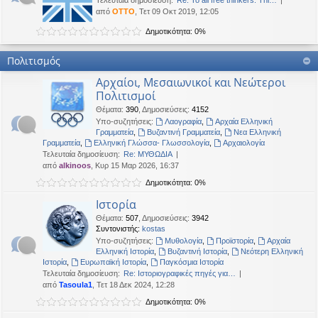
Τελευταία δημοσίευση:
Re: To all free thinkers: Thi…
από
OTTO
, Τετ 09 Οκτ 2019, 12:05
Δημοτικότητα: 0%
Πολιτισμός
Αρχαίοι, Μεσαιωνικοί και Νεώτεροι
Πολιτισμοί
Θέματα
:
390
,
Δημοσιεύσεις
:
4152
Υπο-συζητήσεις:
Λαογραφία
,
Αρχαία Ελληνική
Γραμματεία
,
Βυζαντινή Γραμματεία
,
Νεα Ελληνική
Γραμματεία
,
Ελληνική Γλώσσα- Γλωσσολογία
,
Αρχαιολογία
Τελευταία δημοσίευση:
Re: ΜΥΘΩΔΙΑ
από
alkinoos
, Κυρ 15 Μαρ 2026, 16:37
Δημοτικότητα: 0%
Ιστορία
Θέματα
:
507
,
Δημοσιεύσεις
:
3942
Συντονιστής:
kostas
Υπο-συζητήσεις:
Μυθολογία
,
Προϊστορία
,
Αρχαία
Ελληνική Ιστορία
,
Βυζαντινή Ιστορία
,
Νεότερη Ελληνική
Ιστορία
,
Ευρωπαϊκή Ιστορία
,
Παγκόσμια Ιστορία
Τελευταία δημοσίευση:
Re: Ιστοριογραφικές πηγές για…
από
Tasoula1
, Τετ 18 Δεκ 2024, 12:28
Δημοτικότητα: 0%