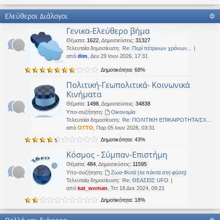
Καλή Μεγάλη Εβδομάδα. Καλή Ανάσταση.
Ελεύθεροι Διάλογοι
OTTO
•
Τετ 18 Μαρ 2026, 21:30
Γενικα-Ελεύθερο βήμα
Καλησπέρα!
Θέματα
:
1622
,
Δημοσιεύσεις
:
31327
Oropion
•
Τρί 17 Μαρ 2026, 07:43
Τελευταία δημοσίευση:
Re: Περί πέτρινων χρόνων...
Καλησπερα
από
dim
, Δευ 29 Ιουν 2026, 17:31
Δημοτικότητα: 68%
panta
•
Δευ 16 Μαρ 2026, 03:18
Έκανε Like σε αυτό το μήνυμα
Πολιτική-Γεωπολιτικά- Κοινωνικά
Κινήματα
OTTO
έγραψε:
↑
Θέματα
:
1498
,
Δημοσιεύσεις
:
34838
Καλώστονε. Είναι υπό κατοχή στο καθεστώς ΝΔ.
Υπο-συζήτηση:
Oικονομία
Τελευταία δημοσίευση:
Re: ΠΟΛΙΤΙΚΗ ΕΠΙΚΑΙΡΟΤΗΤΑ/ΣΧΟ…
OTTO
•
Δευ 16 Φεβ 2026, 18:20
από
OTTO
, Παρ 05 Ιουν 2026, 03:31
Καλώστονε. Είναι υπό κατοχή στο καθεστώς ΝΔ.
Δημοτικότητα: 43%
panta
•
Δευ 16 Φεβ 2026, 02:33
Κόσμος - Σύμπαν-Επιστήμη
Γεια χαρά. καλέ, πού πήγαν οι κόσμοι;
Θέματα
:
484
,
Δημοσιεύσεις
:
11595
Υπο-συζήτηση:
Ζωα-Φυτά (τα πάντα στη φύση)
BlueAngel
•
Πέμ 29 Ιαν 2026, 22:08
Τελευταία δημοσίευση:
Re: ΘΕΑΣΕΙΣ UFO
likes this message
από
kat_woman
, Τετ 18 Δεκ 2024, 09:21
OTTO
έγραψε:
↑
Δημοτικότητα: 18%
Καλησπερα