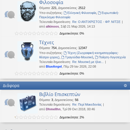
Φιλοσοφία
Θέματα
:
221
,
Δημοσιεύσεις
:
2512
Υπο-συζητήσεις:
Ελληνική Φιλοσοφία
,
Ευρωπαϊκή-
Παγκόσμια Φιλοσοφία
Τελευταία δημοσίευση:
Re: Ο ΑΝΤΙΧΡΙΣΤΟΣ - ΦΡ. ΝΙΤΣΕ
από
alkinoos
, Σάβ 21 Μαρ 2026, 14:13
Δημοτικότητα: 0%
Τέχνες
Θέματα
:
754
,
Δημοσιεύσεις
:
12347
Υπο-συζητήσεις:
Τέχνη (Ζωγραφική-κινηματογράφος-
θέατρο-χορος)
,
Τραγούδια-Μουσική
,
Ποίηση-Λογοτεχνία
Τελευταία δημοσίευση:
Re: Μουσική με ήλιο...
από
BlueAngel
, Πέμ 29 Ιαν 2026, 22:08
Δημοτικότητα: 0%
Διάφορα
Βιβλίο Επισκεπτών
Θέματα
:
3
,
Δημοσιεύσεις
:
56
Τελευταία δημοσίευση:
Re: Περί Μακεδονίας
από
Dhmellhn
, Τρί 09 Οκτ 2018, 00:46
Δημοτικότητα: 2%