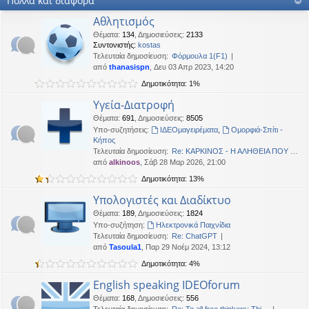
Πολλά και διάφορα
OTTO
•
Δευ 19 Ιαν 2026, 16:53
Αθλητισμός
Καλησπερα
Θέματα
:
134
,
Δημοσιεύσεις
:
2133
Συντονιστής:
kostas
neodikos
•
Κυρ 18 Ιαν 2026, 01:49
Τελευταία δημοσίευση:
Φόρμουλα 1(F1)
Καλημέρα σε όλους
από
thanasispn
, Δευ 03 Απρ 2023, 14:20
OTTO
•
Πέμ 08 Ιαν 2026, 01:33
Δημοτικότητα: 1%
Χρόνια πολλά, καλή χρονια με δικαιοσύνη στα παντα.
Υγεία-Διατροφή
Θέματα
:
691
,
Δημοσιεύσεις
:
8505
Υπο-συζητήσεις:
ΙΔΕΟμαγειρέματα
,
Ομορφιά-Σπίτι -
Κήπος
Τελευταία δημοσίευση:
Re: ΚΑΡΚΙΝΟΣ - Η ΑΛΗΘΕΙΑ ΠΟΥ …
από
alkinoos
, Σάβ 28 Μαρ 2026, 21:00
Δημοτικότητα: 13%
Υπολογιστές και Διαδίκτυο
Θέματα
:
189
,
Δημοσιεύσεις
:
1824
Υπο-συζήτηση:
Ηλεκτρονικά Παιχνίδια
Τελευταία δημοσίευση:
Re: ChatGPT
από
Tasoula1
, Παρ 29 Νοέμ 2024, 13:12
Δημοτικότητα: 4%
English speaking IDEOforum
Θέματα
:
168
,
Δημοσιεύσεις
:
556