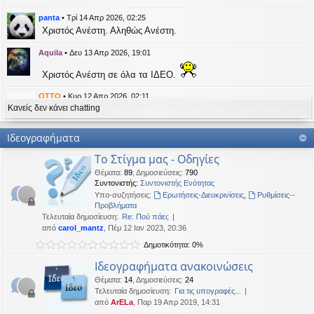
η
εις
panta
•
Τρί 14 Απρ 2026, 02:25
Χριστός Ανέστη. Αληθώς Ανέστη.
Aquila
•
Δευ 13 Απρ 2026, 19:01
Χριστός Ανέστη σε όλα τα ΙΔΕΟ.
OTTO
•
Κυρ 12 Απρ 2026, 02:11
Κανείς δεν κάνει chatting
likes this message
kat_woman
έγραψε:
↑
Ιδεογραφήματα
panta
έγραψε:
↑
Το Στίγμα μας - Οδηγίες
Καλή Μεγάλη Εβδομάδα. Καλή Ανάσταση.
Θέματα
:
89
,
Δημοσιεύσεις
:
790
Συντονιστής:
Συντονιστής Ενότητας
Καλή Ανάσταση σε όλους!
Υπο-συζητήσεις:
Ερωτήσεις-Διευκρινίσεις
,
Ρυθμίσεις--
Προβλήματα
Τελευταία δημοσίευση:
Re: Πού πάει;
kat_woman
•
Τετ 08 Απρ 2026, 14:21
από
carol_mantz
, Πέμ 12 Ιαν 2023, 20:36
Δημοτικότητα: 0%
panta
έγραψε:
↑
Καλή Μεγάλη Εβδομάδα. Καλή Ανάσταση.
Ιδεογραφήματα ανακοινώσεις
Θέματα
:
14
,
Δημοσιεύσεις
:
24
Καλή Ανάσταση σε όλους!
Τελευταία δημοσίευση:
Για τις υπογραφές...
από
ArELa
, Παρ 19 Απρ 2019, 14:31
panta
•
Δευ 06 Απρ 2026, 02:48