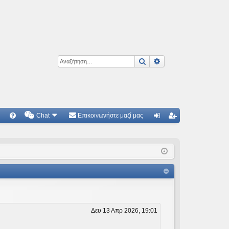
Αναζήτηση
Ειδική αναζήτηση
Chat
Επικοινωνήστε μαζί μας
Γ
Συ
ύν
γγ
χν
δε
ρα
ές
ση
φ
ερ
ή
ωτ
ήσ
Δευ 13 Απρ 2026, 19:01
εις