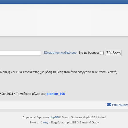
Ξέχασα τον κωδικό μου
|
Να με θυμάσαι
κρυψη και 1184 επισκέπτες (με βάση τα μέλη που ήταν ενεργά τα τελευταία 5 λεπτά)
ελών
2011
• Το νεότερο μέλος μας
pioneer_606
Επικοινωνή
Δημιουργήθηκε από
phpBB
® Forum Software © phpBB Limited
Style από
Arty
- Ενημέρωση phpBB 3.2 από MrGaby