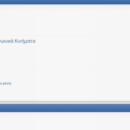
νωνικά Κινήματα
Δ.
τη φύση)