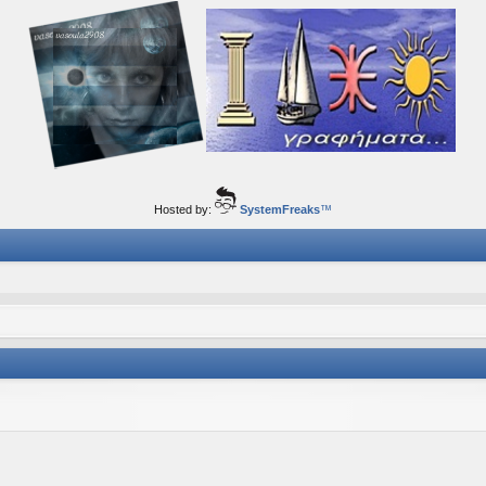
ορφα ταξίδια του νού...
Hosted by:
SystemFreaks
™