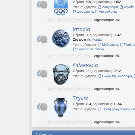
Θέματα
:
390
,
Δημοσιεύσεις
:
4152
Υπο-συζητήσεις:
Λαογραφία
,
Αρχαία 
Γλωσσολογία
,
Αρχαιολογία
Δημοτικότητα: 0%
Ιστορία
Θέματα
:
507
,
Δημοσιεύσεις
:
3942
Συντονιστής:
kostas
Υπο-συζητήσεις:
Μυθολογία
,
Προϊστο
Παγκόσμια Ιστορία
Δημοτικότητα: 0%
Φιλοσοφία
Θέματα
:
221
,
Δημοσιεύσεις
:
2512
Υπο-συζητήσεις:
Ελληνική Φιλοσοφία
,
Δημοτικότητα: 0%
Τέχνες
Θέματα
:
754
,
Δημοσιεύσεις
:
12347
Υπο-συζητήσεις:
Τέχνη (Ζωγραφική-κι
Δημοτικότητα: 0%
Διάφορα