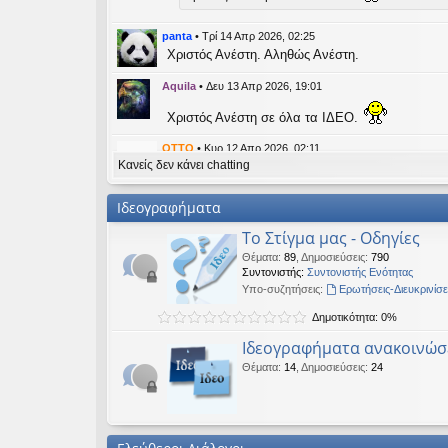
εις
panta
•
Τρί 14 Απρ 2026, 02:25
Χριστός Ανέστη. Αληθώς Ανέστη.
Aquila
•
Δευ 13 Απρ 2026, 19:01
Χριστός Ανέστη σε όλα τα ΙΔΕΟ.
OTTO
•
Κυρ 12 Απρ 2026, 02:11
Κανείς δεν κάνει chatting
likes this message
kat_woman
έγραψε:
↑
Ιδεογραφήματα
panta
έγραψε:
↑
Το Στίγμα μας - Οδηγίες
Καλή Μεγάλη Εβδομάδα. Καλή Ανάσταση.
Θέματα
:
89
,
Δημοσιεύσεις
:
790
Συντονιστής:
Συντονιστής Ενότητας
Καλή Ανάσταση σε όλους!
Υπο-συζητήσεις:
Ερωτήσεις-Διευκρινίσε
Δημοτικότητα: 0%
kat_woman
•
Τετ 08 Απρ 2026, 14:21
Ιδεογραφήματα ανακοινώσ
panta
έγραψε:
↑
Θέματα
:
14
,
Δημοσιεύσεις
:
24
Καλή Μεγάλη Εβδομάδα. Καλή Ανάσταση.
Καλή Ανάσταση σε όλους!