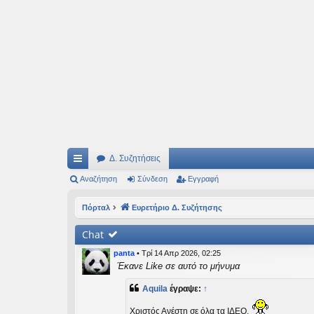
Ιδεογραφήματα
Αυτός ο τόπος φιλοδοξεί να ανοίγει μονοπάτια για τα συναρπαστικά και όμ
Δ. Συζητήσεις
ρή
Αναζήτηση
Σύνδεση
Εγγραφή
γο
Πόρταλ
Ευρετήριο Δ. Συζήτησης
ρε
Chat
ς
panta
•
Τρί 14 Απρ 2026, 02:25
συ
Έκανε Like σε αυτό το μήνυμα
νδ
Aquila
έγραψε:
↑
έσ
Χριστός Ανέστη σε όλα τα ΙΔΕΟ.