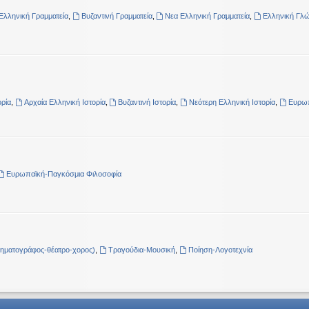
Ελληνική Γραμματεία
,
Βυζαντινή Γραμματεία
,
Νεα Ελληνική Γραμματεία
,
Ελληνική Γλ
ρία
,
Αρχαία Ελληνική Ιστορία
,
Βυζαντινή Ιστορία
,
Νεότερη Ελληνική Ιστορία
,
Ευρωπ
Ευρωπαϊκή-Παγκόσμια Φιλοσοφία
νηματογράφος-θέατρο-χορος)
,
Τραγούδια-Μουσική
,
Ποίηση-Λογοτεχνία