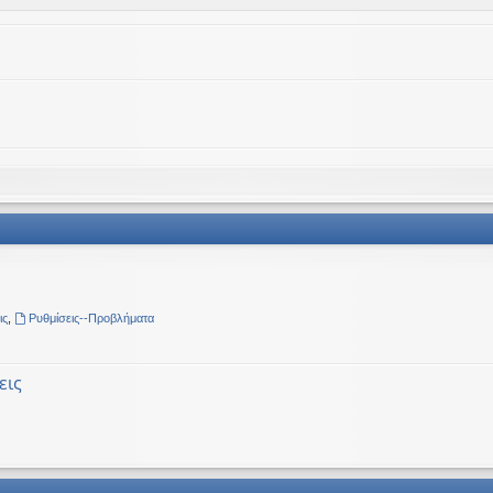
ις
,
Ρυθμίσεις--Προβλήματα
εις