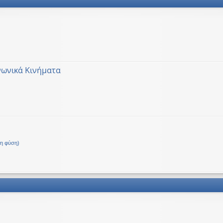
νωνικά Κινήματα
Δ.
τη φύση)