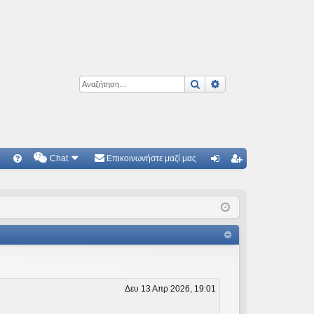
Αναζήτηση
Ειδική αναζήτηση
Chat
Επικοινωνήστε μαζί μας
Γ
Συ
ύν
γγ
χν
δε
ρα
ές
ση
φ
ερ
ή
ωτ
ήσ
Δευ 13 Απρ 2026, 19:01
εις