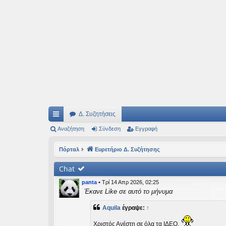
Ιδεογραφήματα
Αυτός ο τόπος φιλοδοξεί να ανοίγει μονοπάτια για τα συναρπαστικά και όμ
Δ. Συζητήσεις
ρή
Αναζήτηση
Σύνδεση
Εγγραφή
γο
Πόρταλ
Ευρετήριο Δ. Συζήτησης
ρε
Chat
ς
panta
•
Τρί 14 Απρ 2026, 02:25
συ
Έκανε Like σε αυτό το μήνυμα
νδ
Aquila
έγραψε:
↑
έσ
Χριστός Ανέστη σε όλα τα ΙΔΕΟ.