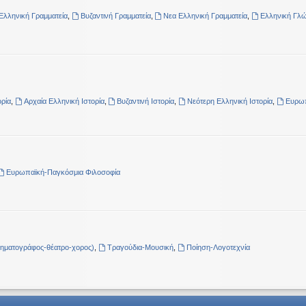
Ελληνική Γραμματεία
,
Βυζαντινή Γραμματεία
,
Νεα Ελληνική Γραμματεία
,
Ελληνική Γλ
ρία
,
Αρχαία Ελληνική Ιστορία
,
Βυζαντινή Ιστορία
,
Νεότερη Ελληνική Ιστορία
,
Ευρωπ
Ευρωπαϊκή-Παγκόσμια Φιλοσοφία
νηματογράφος-θέατρο-χορος)
,
Τραγούδια-Μουσική
,
Ποίηση-Λογοτεχνία