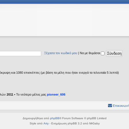
Ξέχασα τον κωδικό μου
|
Να με θυμάσαι
κρυψη και 1080 επισκέπτες (με βάση τα μέλη που ήταν ενεργά τα τελευταία 5 λεπτά)
ελών
2011
• Το νεότερο μέλος μας
pioneer_606
Επικοινωνή
Δημιουργήθηκε από
phpBB
® Forum Software © phpBB Limited
Style από
Arty
- Ενημέρωση phpBB 3.2 από MrGaby