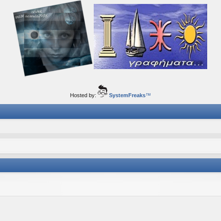
ορφα ταξίδια του νού...
Hosted by:
SystemFreaks
™