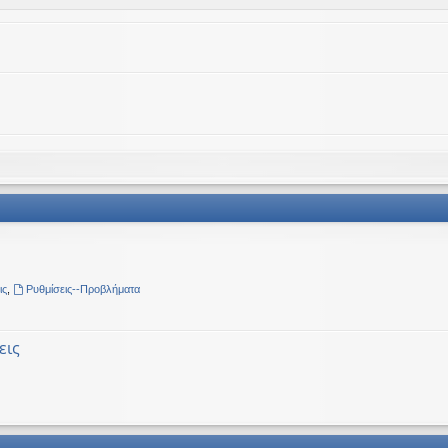
ις
,
Ρυθμίσεις--Προβλήματα
εις