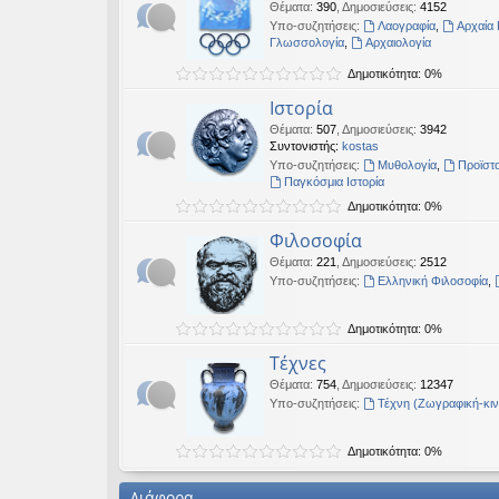
Θέματα
:
390
,
Δημοσιεύσεις
:
4152
Υπο-συζητήσεις:
Λαογραφία
,
Αρχαία 
Γλωσσολογία
,
Αρχαιολογία
Δημοτικότητα: 0%
Ιστορία
Θέματα
:
507
,
Δημοσιεύσεις
:
3942
Συντονιστής:
kostas
Υπο-συζητήσεις:
Μυθολογία
,
Προϊστο
Παγκόσμια Ιστορία
Δημοτικότητα: 0%
Φιλοσοφία
Θέματα
:
221
,
Δημοσιεύσεις
:
2512
Υπο-συζητήσεις:
Ελληνική Φιλοσοφία
,
Δημοτικότητα: 0%
Τέχνες
Θέματα
:
754
,
Δημοσιεύσεις
:
12347
Υπο-συζητήσεις:
Τέχνη (Ζωγραφική-κι
Δημοτικότητα: 0%
Διάφορα