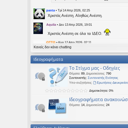
εις
panta
•
Τρί 14 Απρ 2026, 02:25
Χριστός Ανέστη. Αληθώς Ανέστη.
Aquila
•
Δευ 13 Απρ 2026, 19:01
Χριστός Ανέστη σε όλα τα ΙΔΕΟ.
OTTO
•
Κυρ 12 Απρ 2026, 02:11
Κανείς δεν κάνει chatting
likes this message
kat_woman
έγραψε:
↑
Ιδεογραφήματα
panta
έγραψε:
↑
Το Στίγμα μας - Οδηγίες
Καλή Μεγάλη Εβδομάδα. Καλή Ανάσταση.
Θέματα
:
89
,
Δημοσιεύσεις
:
790
Συντονιστής:
Συντονιστής Ενότητας
Καλή Ανάσταση σε όλους!
Υπο-συζητήσεις:
Ερωτήσεις-Διευκρινίσε
Δημοτικότητα: 0%
kat_woman
•
Τετ 08 Απρ 2026, 14:21
Ιδεογραφήματα ανακοινώσ
panta
έγραψε:
↑
Θέματα
:
14
,
Δημοσιεύσεις
:
24
Καλή Μεγάλη Εβδομάδα. Καλή Ανάσταση.
Καλή Ανάσταση σε όλους!