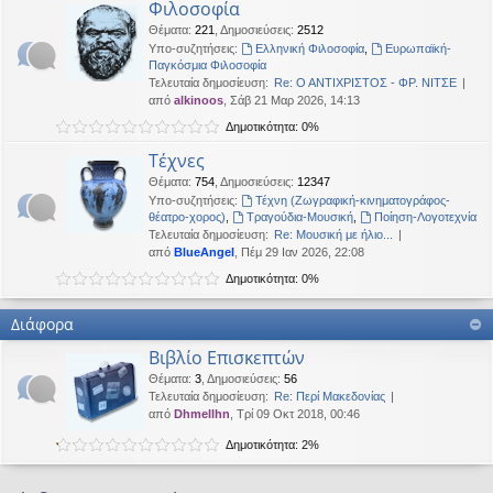
Φιλοσοφία
Θέματα
:
221
,
Δημοσιεύσεις
:
2512
Υπο-συζητήσεις:
Ελληνική Φιλοσοφία
,
Ευρωπαϊκή-
Παγκόσμια Φιλοσοφία
Τελευταία δημοσίευση:
Re: Ο ΑΝΤΙΧΡΙΣΤΟΣ - ΦΡ. ΝΙΤΣΕ
από
alkinoos
, Σάβ 21 Μαρ 2026, 14:13
Δημοτικότητα: 0%
Τέχνες
Θέματα
:
754
,
Δημοσιεύσεις
:
12347
Υπο-συζητήσεις:
Τέχνη (Ζωγραφική-κινηματογράφος-
θέατρο-χορος)
,
Τραγούδια-Μουσική
,
Ποίηση-Λογοτεχνία
Τελευταία δημοσίευση:
Re: Μουσική με ήλιο...
από
BlueAngel
, Πέμ 29 Ιαν 2026, 22:08
Δημοτικότητα: 0%
Διάφορα
Βιβλίο Επισκεπτών
Θέματα
:
3
,
Δημοσιεύσεις
:
56
Τελευταία δημοσίευση:
Re: Περί Μακεδονίας
από
Dhmellhn
, Τρί 09 Οκτ 2018, 00:46
Δημοτικότητα: 2%