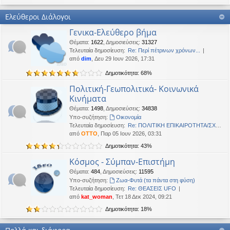
Καλή Μεγάλη Εβδομάδα. Καλή Ανάσταση.
Ελεύθεροι Διάλογοι
OTTO
•
Τετ 18 Μαρ 2026, 21:30
Γενικα-Ελεύθερο βήμα
Καλησπέρα!
Θέματα
:
1622
,
Δημοσιεύσεις
:
31327
Oropion
•
Τρί 17 Μαρ 2026, 07:43
Τελευταία δημοσίευση:
Re: Περί πέτρινων χρόνων...
Καλησπερα
από
dim
, Δευ 29 Ιουν 2026, 17:31
Δημοτικότητα: 68%
panta
•
Δευ 16 Μαρ 2026, 03:18
Έκανε Like σε αυτό το μήνυμα
Πολιτική-Γεωπολιτικά- Κοινωνικά
Κινήματα
OTTO
έγραψε:
↑
Θέματα
:
1498
,
Δημοσιεύσεις
:
34838
Καλώστονε. Είναι υπό κατοχή στο καθεστώς ΝΔ.
Υπο-συζήτηση:
Oικονομία
Τελευταία δημοσίευση:
Re: ΠΟΛΙΤΙΚΗ ΕΠΙΚΑΙΡΟΤΗΤΑ/ΣΧΟ…
OTTO
•
Δευ 16 Φεβ 2026, 18:20
από
OTTO
, Παρ 05 Ιουν 2026, 03:31
Καλώστονε. Είναι υπό κατοχή στο καθεστώς ΝΔ.
Δημοτικότητα: 43%
panta
•
Δευ 16 Φεβ 2026, 02:33
Κόσμος - Σύμπαν-Επιστήμη
Γεια χαρά. καλέ, πού πήγαν οι κόσμοι;
Θέματα
:
484
,
Δημοσιεύσεις
:
11595
Υπο-συζήτηση:
Ζωα-Φυτά (τα πάντα στη φύση)
BlueAngel
•
Πέμ 29 Ιαν 2026, 22:08
Τελευταία δημοσίευση:
Re: ΘΕΑΣΕΙΣ UFO
likes this message
από
kat_woman
, Τετ 18 Δεκ 2024, 09:21
OTTO
έγραψε:
↑
Δημοτικότητα: 18%
Καλησπερα