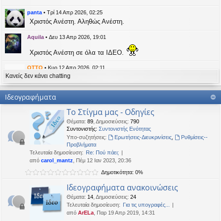
η
εις
panta
•
Τρί 14 Απρ 2026, 02:25
Χριστός Ανέστη. Αληθώς Ανέστη.
Aquila
•
Δευ 13 Απρ 2026, 19:01
Χριστός Ανέστη σε όλα τα ΙΔΕΟ.
OTTO
•
Κυρ 12 Απρ 2026, 02:11
Κανείς δεν κάνει chatting
likes this message
kat_woman
έγραψε:
↑
Ιδεογραφήματα
panta
έγραψε:
↑
Το Στίγμα μας - Οδηγίες
Καλή Μεγάλη Εβδομάδα. Καλή Ανάσταση.
Θέματα
:
89
,
Δημοσιεύσεις
:
790
Συντονιστής:
Συντονιστής Ενότητας
Καλή Ανάσταση σε όλους!
Υπο-συζητήσεις:
Ερωτήσεις-Διευκρινίσεις
,
Ρυθμίσεις--
Προβλήματα
Τελευταία δημοσίευση:
Re: Πού πάει;
kat_woman
•
Τετ 08 Απρ 2026, 14:21
από
carol_mantz
, Πέμ 12 Ιαν 2023, 20:36
Δημοτικότητα: 0%
panta
έγραψε:
↑
Καλή Μεγάλη Εβδομάδα. Καλή Ανάσταση.
Ιδεογραφήματα ανακοινώσεις
Θέματα
:
14
,
Δημοσιεύσεις
:
24
Καλή Ανάσταση σε όλους!
Τελευταία δημοσίευση:
Για τις υπογραφές...
από
ArELa
, Παρ 19 Απρ 2019, 14:31
panta
•
Δευ 06 Απρ 2026, 02:48