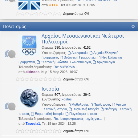
Τελευταία δημοσίευση:
Re: To all free thinkers: Thi…
από
OTTO
, Τετ 09 Οκτ 2019, 12:05
Δημοτικότητα: 0%
Πολιτισμός
Αρχαίοι, Μεσαιωνικοί και Νεώτεροι
Πολιτισμοί
Θέματα
:
390
,
Δημοσιεύσεις
:
4152
Υπο-συζητήσεις:
Λαογραφία
,
Αρχαία Ελληνική
Γραμματεία
,
Βυζαντινή Γραμματεία
,
Νεα Ελληνική
Γραμματεία
,
Ελληνική Γλώσσα- Γλωσσολογία
,
Αρχαιολογία
Τελευταία δημοσίευση:
Re: ΜΥΘΩΔΙΑ
από
alkinoos
, Κυρ 15 Μαρ 2026, 16:37
Δημοτικότητα: 0%
Ιστορία
Θέματα
:
507
,
Δημοσιεύσεις
:
3942
Συντονιστής:
kostas
Υπο-συζητήσεις:
Μυθολογία
,
Προϊστορία
,
Αρχαία
Ελληνική Ιστορία
,
Βυζαντινή Ιστορία
,
Νεότερη Ελληνική
Ιστορία
,
Ευρωπαϊκή Ιστορία
,
Παγκόσμια Ιστορία
Τελευταία δημοσίευση:
Re: Ιστοριογραφικές πηγές για…
από
Tasoula1
, Τετ 18 Δεκ 2024, 12:28
Δημοτικότητα: 0%