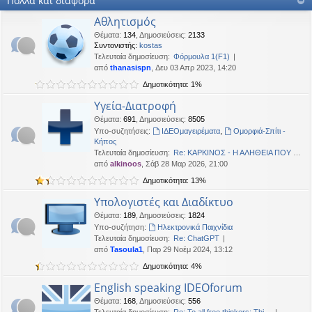
Πολλά και διάφορα
OTTO
•
Δευ 19 Ιαν 2026, 16:53
Αθλητισμός
Καλησπερα
Θέματα
:
134
,
Δημοσιεύσεις
:
2133
Συντονιστής:
kostas
neodikos
•
Κυρ 18 Ιαν 2026, 01:49
Τελευταία δημοσίευση:
Φόρμουλα 1(F1)
Καλημέρα σε όλους
από
thanasispn
, Δευ 03 Απρ 2023, 14:20
OTTO
•
Πέμ 08 Ιαν 2026, 01:33
Δημοτικότητα: 1%
Χρόνια πολλά, καλή χρονια με δικαιοσύνη στα παντα.
Υγεία-Διατροφή
Θέματα
:
691
,
Δημοσιεύσεις
:
8505
Υπο-συζητήσεις:
ΙΔΕΟμαγειρέματα
,
Ομορφιά-Σπίτι -
Κήπος
Τελευταία δημοσίευση:
Re: ΚΑΡΚΙΝΟΣ - Η ΑΛΗΘΕΙΑ ΠΟΥ …
από
alkinoos
, Σάβ 28 Μαρ 2026, 21:00
Δημοτικότητα: 13%
Υπολογιστές και Διαδίκτυο
Θέματα
:
189
,
Δημοσιεύσεις
:
1824
Υπο-συζήτηση:
Ηλεκτρονικά Παιχνίδια
Τελευταία δημοσίευση:
Re: ChatGPT
από
Tasoula1
, Παρ 29 Νοέμ 2024, 13:12
Δημοτικότητα: 4%
English speaking IDEOforum
Θέματα
:
168
,
Δημοσιεύσεις
:
556