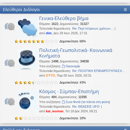
Καλή Μεγάλη Εβδομάδα. Καλή Ανάσταση.
Ελεύθεροι Διάλογοι
OTTO
•
Τετ 18 Μαρ 2026, 21:30
Γενικα-Ελεύθερο βήμα
Καλησπέρα!
Θέματα
:
1622
,
Δημοσιεύσεις
:
31327
Oropion
•
Τρί 17 Μαρ 2026, 07:43
Τελευταία δημοσίευση:
Re: Περί πέτρινων χρόνων...
Καλησπερα
από
dim
, Δευ 29 Ιουν 2026, 17:31
Δημοτικότητα: 68%
panta
•
Δευ 16 Μαρ 2026, 03:18
Έκανε Like σε αυτό το μήνυμα
Πολιτική-Γεωπολιτικά- Κοινωνικά
Κινήματα
OTTO
έγραψε:
↑
Θέματα
:
1498
,
Δημοσιεύσεις
:
34838
Καλώστονε. Είναι υπό κατοχή στο καθεστώς ΝΔ.
Υπο-συζήτηση:
Oικονομία
Τελευταία δημοσίευση:
Re: ΠΟΛΙΤΙΚΗ ΕΠΙΚΑΙΡΟΤΗΤΑ/ΣΧΟ…
OTTO
•
Δευ 16 Φεβ 2026, 18:20
από
OTTO
, Παρ 05 Ιουν 2026, 03:31
Καλώστονε. Είναι υπό κατοχή στο καθεστώς ΝΔ.
Δημοτικότητα: 43%
panta
•
Δευ 16 Φεβ 2026, 02:33
Κόσμος - Σύμπαν-Επιστήμη
Γεια χαρά. καλέ, πού πήγαν οι κόσμοι;
Θέματα
:
484
,
Δημοσιεύσεις
:
11595
Υπο-συζήτηση:
Ζωα-Φυτά (τα πάντα στη φύση)
BlueAngel
•
Πέμ 29 Ιαν 2026, 22:08
Τελευταία δημοσίευση:
Re: ΘΕΑΣΕΙΣ UFO
likes this message
από
kat_woman
, Τετ 18 Δεκ 2024, 09:21
OTTO
έγραψε:
↑
Δημοτικότητα: 18%
Καλησπερα