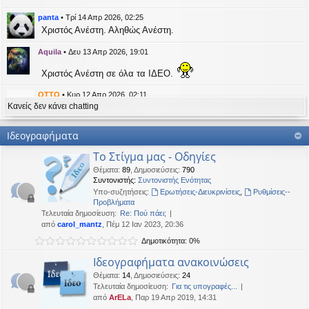
η
εις
panta
•
Τρί 14 Απρ 2026, 02:25
Χριστός Ανέστη. Αληθώς Ανέστη.
Aquila
•
Δευ 13 Απρ 2026, 19:01
Χριστός Ανέστη σε όλα τα ΙΔΕΟ.
OTTO
•
Κυρ 12 Απρ 2026, 02:11
Κανείς δεν κάνει chatting
likes this message
kat_woman
έγραψε:
↑
Ιδεογραφήματα
panta
έγραψε:
↑
Το Στίγμα μας - Οδηγίες
Καλή Μεγάλη Εβδομάδα. Καλή Ανάσταση.
Θέματα
:
89
,
Δημοσιεύσεις
:
790
Συντονιστής:
Συντονιστής Ενότητας
Καλή Ανάσταση σε όλους!
Υπο-συζητήσεις:
Ερωτήσεις-Διευκρινίσεις
,
Ρυθμίσεις--
Προβλήματα
Τελευταία δημοσίευση:
Re: Πού πάει;
kat_woman
•
Τετ 08 Απρ 2026, 14:21
από
carol_mantz
, Πέμ 12 Ιαν 2023, 20:36
Δημοτικότητα: 0%
panta
έγραψε:
↑
Καλή Μεγάλη Εβδομάδα. Καλή Ανάσταση.
Ιδεογραφήματα ανακοινώσεις
Θέματα
:
14
,
Δημοσιεύσεις
:
24
Καλή Ανάσταση σε όλους!
Τελευταία δημοσίευση:
Για τις υπογραφές...
από
ArELa
, Παρ 19 Απρ 2019, 14:31
panta
•
Δευ 06 Απρ 2026, 02:48