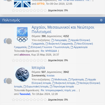
Τελευταία δημοσίευση:
Re: To all free thinkers: Thi…
από
OTTO
, Τετ 09 Οκτ 2019, 12:05
Δημοτικότητα: 0%
Πολιτισμός
Αρχαίοι, Μεσαιωνικοί και Νεώτεροι
Πολιτισμοί
Θέματα
:
390
,
Δημοσιεύσεις
:
4152
Υπο-συζητήσεις:
Λαογραφία
,
Αρχαία Ελληνική
Γραμματεία
,
Βυζαντινή Γραμματεία
,
Νεα Ελληνική
Γραμματεία
,
Ελληνική Γλώσσα- Γλωσσολογία
,
Αρχαιολογία
Τελευταία δημοσίευση:
Re: ΜΥΘΩΔΙΑ
από
alkinoos
, Κυρ 15 Μαρ 2026, 16:37
Δημοτικότητα: 0%
Ιστορία
Θέματα
:
507
,
Δημοσιεύσεις
:
3942
Συντονιστής:
kostas
Υπο-συζητήσεις:
Μυθολογία
,
Προϊστορία
,
Αρχαία
Ελληνική Ιστορία
,
Βυζαντινή Ιστορία
,
Νεότερη Ελληνική
Ιστορία
,
Ευρωπαϊκή Ιστορία
,
Παγκόσμια Ιστορία
Τελευταία δημοσίευση:
Re: Ιστοριογραφικές πηγές για…
από
Tasoula1
, Τετ 18 Δεκ 2024, 12:28
Δημοτικότητα: 0%