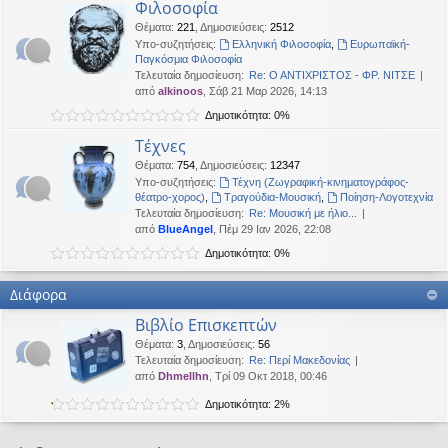
Φιλοσοφία
Θέματα
:
221
,
Δημοσιεύσεις
:
2512
Υπο-συζητήσεις:
Ελληνική Φιλοσοφία
,
Ευρωπαϊκή-
Παγκόσμια Φιλοσοφία
Τελευταία δημοσίευση:
Re: Ο ΑΝΤΙΧΡΙΣΤΟΣ - ΦΡ. ΝΙΤΣΕ
από
alkinoos
, Σάβ 21 Μαρ 2026, 14:13
Δημοτικότητα: 0%
Τέχνες
Θέματα
:
754
,
Δημοσιεύσεις
:
12347
Υπο-συζητήσεις:
Τέχνη (Ζωγραφική-κινηματογράφος-
θέατρο-χορος)
,
Τραγούδια-Μουσική
,
Ποίηση-Λογοτεχνία
Τελευταία δημοσίευση:
Re: Μουσική με ήλιο...
από
BlueAngel
, Πέμ 29 Ιαν 2026, 22:08
Δημοτικότητα: 0%
Διάφορα
Βιβλίο Επισκεπτών
Θέματα
:
3
,
Δημοσιεύσεις
:
56
Τελευταία δημοσίευση:
Re: Περί Μακεδονίας
από
Dhmellhn
, Τρί 09 Οκτ 2018, 00:46
Δημοτικότητα: 2%