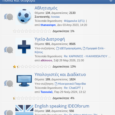
Πολλά και διάφορα
OTTO
•
Δευ 19 Ιαν 2026, 16:53
Αθλητισμός
Καλησπερα
Θέματα
:
134
,
Δημοσιεύσεις
:
2133
Συντονιστής:
kostas
neodikos
•
Κυρ 18 Ιαν 2026, 01:49
Τελευταία δημοσίευση:
Φόρμουλα 1(F1)
Καλημέρα σε όλους
από
thanasispn
, Δευ 03 Απρ 2023, 14:20
OTTO
•
Πέμ 08 Ιαν 2026, 01:33
Δημοτικότητα: 1%
Χρόνια πολλά, καλή χρονια με δικαιοσύνη στα παντα.
Υγεία-Διατροφή
Θέματα
:
691
,
Δημοσιεύσεις
:
8505
Υπο-συζητήσεις:
ΙΔΕΟμαγειρέματα
,
Ομορφιά-Σπίτι -
Κήπος
Τελευταία δημοσίευση:
Re: ΚΑΡΚΙΝΟΣ - Η ΑΛΗΘΕΙΑ ΠΟΥ …
από
alkinoos
, Σάβ 28 Μαρ 2026, 21:00
Δημοτικότητα: 13%
Υπολογιστές και Διαδίκτυο
Θέματα
:
189
,
Δημοσιεύσεις
:
1824
Υπο-συζήτηση:
Ηλεκτρονικά Παιχνίδια
Τελευταία δημοσίευση:
Re: ChatGPT
από
Tasoula1
, Παρ 29 Νοέμ 2024, 13:12
Δημοτικότητα: 4%
English speaking IDEOforum
Θέματα
:
168
,
Δημοσιεύσεις
:
556