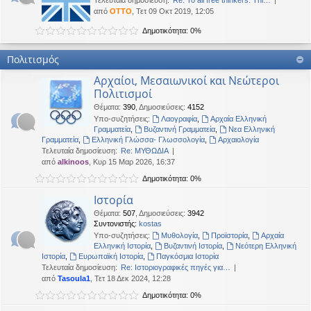
Τελευταία δημοσίευση:
Re: To all free thinkers: Thi…
από
OTTO
, Τετ 09 Οκτ 2019, 12:05
Δημοτικότητα: 0%
Πολιτισμός
Αρχαίοι, Μεσαιωνικοί και Νεώτεροι
Πολιτισμοί
Θέματα
:
390
,
Δημοσιεύσεις
:
4152
Υπο-συζητήσεις:
Λαογραφία
,
Αρχαία Ελληνική
Γραμματεία
,
Βυζαντινή Γραμματεία
,
Νεα Ελληνική
Γραμματεία
,
Ελληνική Γλώσσα- Γλωσσολογία
,
Αρχαιολογία
Τελευταία δημοσίευση:
Re: ΜΥΘΩΔΙΑ
από
alkinoos
, Κυρ 15 Μαρ 2026, 16:37
Δημοτικότητα: 0%
Ιστορία
Θέματα
:
507
,
Δημοσιεύσεις
:
3942
Συντονιστής:
kostas
Υπο-συζητήσεις:
Μυθολογία
,
Προϊστορία
,
Αρχαία
Ελληνική Ιστορία
,
Βυζαντινή Ιστορία
,
Νεότερη Ελληνική
Ιστορία
,
Ευρωπαϊκή Ιστορία
,
Παγκόσμια Ιστορία
Τελευταία δημοσίευση:
Re: Ιστοριογραφικές πηγές για…
από
Tasoula1
, Τετ 18 Δεκ 2024, 12:28
Δημοτικότητα: 0%