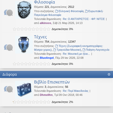
Φιλοσοφία
Θέματα
:
221
,
Δημοσιεύσεις
:
2512
Υπο-συζητήσεις:
Ελληνική Φιλοσοφία
,
Ευρωπαϊκή-
Παγκόσμια Φιλοσοφία
Τελευταία δημοσίευση:
Re: Ο ΑΝΤΙΧΡΙΣΤΟΣ - ΦΡ. ΝΙΤΣΕ
από
alkinoos
, Σάβ 21 Μαρ 2026, 14:13
Δημοτικότητα: 0%
Τέχνες
Θέματα
:
754
,
Δημοσιεύσεις
:
12347
Υπο-συζητήσεις:
Τέχνη (Ζωγραφική-κινηματογράφος-
θέατρο-χορος)
,
Τραγούδια-Μουσική
,
Ποίηση-Λογοτεχνία
Τελευταία δημοσίευση:
Re: Μουσική με ήλιο...
από
BlueAngel
, Πέμ 29 Ιαν 2026, 22:08
Δημοτικότητα: 0%
Διάφορα
Βιβλίο Επισκεπτών
Θέματα
:
3
,
Δημοσιεύσεις
:
56
Τελευταία δημοσίευση:
Re: Περί Μακεδονίας
από
Dhmellhn
, Τρί 09 Οκτ 2018, 00:46
Δημοτικότητα: 2%