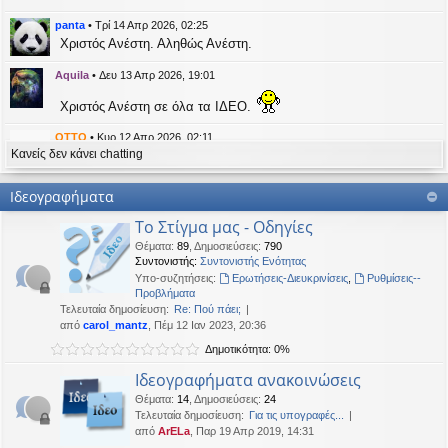
η
εις
panta
•
Τρί 14 Απρ 2026, 02:25
Χριστός Ανέστη. Αληθώς Ανέστη.
Aquila
•
Δευ 13 Απρ 2026, 19:01
Χριστός Ανέστη σε όλα τα ΙΔΕΟ.
OTTO
•
Κυρ 12 Απρ 2026, 02:11
Κανείς δεν κάνει chatting
likes this message
kat_woman
έγραψε:
↑
Ιδεογραφήματα
panta
έγραψε:
↑
Το Στίγμα μας - Οδηγίες
Καλή Μεγάλη Εβδομάδα. Καλή Ανάσταση.
Θέματα
:
89
,
Δημοσιεύσεις
:
790
Συντονιστής:
Συντονιστής Ενότητας
Καλή Ανάσταση σε όλους!
Υπο-συζητήσεις:
Ερωτήσεις-Διευκρινίσεις
,
Ρυθμίσεις--
Προβλήματα
Τελευταία δημοσίευση:
Re: Πού πάει;
kat_woman
•
Τετ 08 Απρ 2026, 14:21
από
carol_mantz
, Πέμ 12 Ιαν 2023, 20:36
Δημοτικότητα: 0%
panta
έγραψε:
↑
Καλή Μεγάλη Εβδομάδα. Καλή Ανάσταση.
Ιδεογραφήματα ανακοινώσεις
Θέματα
:
14
,
Δημοσιεύσεις
:
24
Καλή Ανάσταση σε όλους!
Τελευταία δημοσίευση:
Για τις υπογραφές...
από
ArELa
, Παρ 19 Απρ 2019, 14:31
panta
•
Δευ 06 Απρ 2026, 02:48