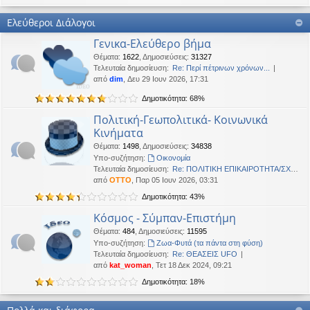
Καλή Μεγάλη Εβδομάδα. Καλή Ανάσταση.
Ελεύθεροι Διάλογοι
OTTO
•
Τετ 18 Μαρ 2026, 21:30
Γενικα-Ελεύθερο βήμα
Καλησπέρα!
Θέματα
:
1622
,
Δημοσιεύσεις
:
31327
Oropion
•
Τρί 17 Μαρ 2026, 07:43
Τελευταία δημοσίευση:
Re: Περί πέτρινων χρόνων...
Καλησπερα
από
dim
, Δευ 29 Ιουν 2026, 17:31
Δημοτικότητα: 68%
panta
•
Δευ 16 Μαρ 2026, 03:18
Έκανε Like σε αυτό το μήνυμα
Πολιτική-Γεωπολιτικά- Κοινωνικά
Κινήματα
OTTO
έγραψε:
↑
Θέματα
:
1498
,
Δημοσιεύσεις
:
34838
Καλώστονε. Είναι υπό κατοχή στο καθεστώς ΝΔ.
Υπο-συζήτηση:
Oικονομία
Τελευταία δημοσίευση:
Re: ΠΟΛΙΤΙΚΗ ΕΠΙΚΑΙΡΟΤΗΤΑ/ΣΧΟ…
OTTO
•
Δευ 16 Φεβ 2026, 18:20
από
OTTO
, Παρ 05 Ιουν 2026, 03:31
Καλώστονε. Είναι υπό κατοχή στο καθεστώς ΝΔ.
Δημοτικότητα: 43%
panta
•
Δευ 16 Φεβ 2026, 02:33
Κόσμος - Σύμπαν-Επιστήμη
Γεια χαρά. καλέ, πού πήγαν οι κόσμοι;
Θέματα
:
484
,
Δημοσιεύσεις
:
11595
Υπο-συζήτηση:
Ζωα-Φυτά (τα πάντα στη φύση)
BlueAngel
•
Πέμ 29 Ιαν 2026, 22:08
Τελευταία δημοσίευση:
Re: ΘΕΑΣΕΙΣ UFO
likes this message
από
kat_woman
, Τετ 18 Δεκ 2024, 09:21
OTTO
έγραψε:
↑
Δημοτικότητα: 18%
Καλησπερα