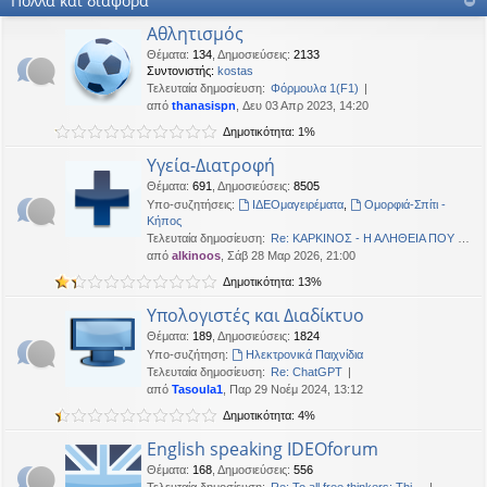
Πολλά και διάφορα
OTTO
•
Δευ 19 Ιαν 2026, 16:53
Αθλητισμός
Καλησπερα
Θέματα
:
134
,
Δημοσιεύσεις
:
2133
Συντονιστής:
kostas
neodikos
•
Κυρ 18 Ιαν 2026, 01:49
Τελευταία δημοσίευση:
Φόρμουλα 1(F1)
Καλημέρα σε όλους
από
thanasispn
, Δευ 03 Απρ 2023, 14:20
OTTO
•
Πέμ 08 Ιαν 2026, 01:33
Δημοτικότητα: 1%
Χρόνια πολλά, καλή χρονια με δικαιοσύνη στα παντα.
Υγεία-Διατροφή
Θέματα
:
691
,
Δημοσιεύσεις
:
8505
Υπο-συζητήσεις:
ΙΔΕΟμαγειρέματα
,
Ομορφιά-Σπίτι -
Κήπος
Τελευταία δημοσίευση:
Re: ΚΑΡΚΙΝΟΣ - Η ΑΛΗΘΕΙΑ ΠΟΥ …
από
alkinoos
, Σάβ 28 Μαρ 2026, 21:00
Δημοτικότητα: 13%
Υπολογιστές και Διαδίκτυο
Θέματα
:
189
,
Δημοσιεύσεις
:
1824
Υπο-συζήτηση:
Ηλεκτρονικά Παιχνίδια
Τελευταία δημοσίευση:
Re: ChatGPT
από
Tasoula1
, Παρ 29 Νοέμ 2024, 13:12
Δημοτικότητα: 4%
English speaking IDEOforum
Θέματα
:
168
,
Δημοσιεύσεις
:
556