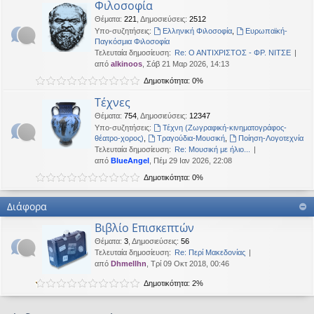
Φιλοσοφία
Θέματα
:
221
,
Δημοσιεύσεις
:
2512
Υπο-συζητήσεις:
Ελληνική Φιλοσοφία
,
Ευρωπαϊκή-
Παγκόσμια Φιλοσοφία
Τελευταία δημοσίευση:
Re: Ο ΑΝΤΙΧΡΙΣΤΟΣ - ΦΡ. ΝΙΤΣΕ
από
alkinoos
, Σάβ 21 Μαρ 2026, 14:13
Δημοτικότητα: 0%
Τέχνες
Θέματα
:
754
,
Δημοσιεύσεις
:
12347
Υπο-συζητήσεις:
Τέχνη (Ζωγραφική-κινηματογράφος-
θέατρο-χορος)
,
Τραγούδια-Μουσική
,
Ποίηση-Λογοτεχνία
Τελευταία δημοσίευση:
Re: Μουσική με ήλιο...
από
BlueAngel
, Πέμ 29 Ιαν 2026, 22:08
Δημοτικότητα: 0%
Διάφορα
Βιβλίο Επισκεπτών
Θέματα
:
3
,
Δημοσιεύσεις
:
56
Τελευταία δημοσίευση:
Re: Περί Μακεδονίας
από
Dhmellhn
, Τρί 09 Οκτ 2018, 00:46
Δημοτικότητα: 2%