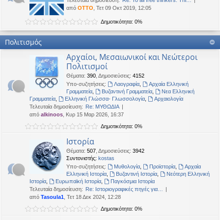
Τελευταία δημοσίευση:
Re: To all free thinkers: Thi…
από
OTTO
, Τετ 09 Οκτ 2019, 12:05
Δημοτικότητα: 0%
Πολιτισμός
Αρχαίοι, Μεσαιωνικοί και Νεώτεροι
Πολιτισμοί
Θέματα
:
390
,
Δημοσιεύσεις
:
4152
Υπο-συζητήσεις:
Λαογραφία
,
Αρχαία Ελληνική
Γραμματεία
,
Βυζαντινή Γραμματεία
,
Νεα Ελληνική
Γραμματεία
,
Ελληνική Γλώσσα- Γλωσσολογία
,
Αρχαιολογία
Τελευταία δημοσίευση:
Re: ΜΥΘΩΔΙΑ
από
alkinoos
, Κυρ 15 Μαρ 2026, 16:37
Δημοτικότητα: 0%
Ιστορία
Θέματα
:
507
,
Δημοσιεύσεις
:
3942
Συντονιστής:
kostas
Υπο-συζητήσεις:
Μυθολογία
,
Προϊστορία
,
Αρχαία
Ελληνική Ιστορία
,
Βυζαντινή Ιστορία
,
Νεότερη Ελληνική
Ιστορία
,
Ευρωπαϊκή Ιστορία
,
Παγκόσμια Ιστορία
Τελευταία δημοσίευση:
Re: Ιστοριογραφικές πηγές για…
από
Tasoula1
, Τετ 18 Δεκ 2024, 12:28
Δημοτικότητα: 0%