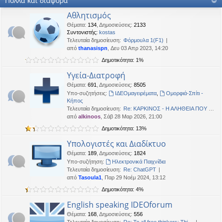
Πολλά και διάφορα
OTTO
•
Δευ 19 Ιαν 2026, 16:53
Αθλητισμός
Καλησπερα
Θέματα
:
134
,
Δημοσιεύσεις
:
2133
Συντονιστής:
kostas
neodikos
•
Κυρ 18 Ιαν 2026, 01:49
Τελευταία δημοσίευση:
Φόρμουλα 1(F1)
Καλημέρα σε όλους
από
thanasispn
, Δευ 03 Απρ 2023, 14:20
OTTO
•
Πέμ 08 Ιαν 2026, 01:33
Δημοτικότητα: 1%
Χρόνια πολλά, καλή χρονια με δικαιοσύνη στα παντα.
Υγεία-Διατροφή
Θέματα
:
691
,
Δημοσιεύσεις
:
8505
Υπο-συζητήσεις:
ΙΔΕΟμαγειρέματα
,
Ομορφιά-Σπίτι -
Κήπος
Τελευταία δημοσίευση:
Re: ΚΑΡΚΙΝΟΣ - Η ΑΛΗΘΕΙΑ ΠΟΥ …
από
alkinoos
, Σάβ 28 Μαρ 2026, 21:00
Δημοτικότητα: 13%
Υπολογιστές και Διαδίκτυο
Θέματα
:
189
,
Δημοσιεύσεις
:
1824
Υπο-συζήτηση:
Ηλεκτρονικά Παιχνίδια
Τελευταία δημοσίευση:
Re: ChatGPT
από
Tasoula1
, Παρ 29 Νοέμ 2024, 13:12
Δημοτικότητα: 4%
English speaking IDEOforum
Θέματα
:
168
,
Δημοσιεύσεις
:
556