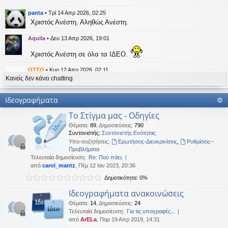
η
εις
panta
•
Τρί 14 Απρ 2026, 02:25
Χριστός Ανέστη. Αληθώς Ανέστη.
Aquila
•
Δευ 13 Απρ 2026, 19:01
Χριστός Ανέστη σε όλα τα ΙΔΕΟ.
OTTO
•
Κυρ 12 Απρ 2026, 02:11
Κανείς δεν κάνει chatting
likes this message
kat_woman
έγραψε:
↑
Ιδεογραφήματα
panta
έγραψε:
↑
Το Στίγμα μας - Οδηγίες
Καλή Μεγάλη Εβδομάδα. Καλή Ανάσταση.
Θέματα
:
89
,
Δημοσιεύσεις
:
790
Συντονιστής:
Συντονιστής Ενότητας
Καλή Ανάσταση σε όλους!
Υπο-συζητήσεις:
Ερωτήσεις-Διευκρινίσεις
,
Ρυθμίσεις--
Προβλήματα
Τελευταία δημοσίευση:
Re: Πού πάει;
kat_woman
•
Τετ 08 Απρ 2026, 14:21
από
carol_mantz
, Πέμ 12 Ιαν 2023, 20:36
Δημοτικότητα: 0%
panta
έγραψε:
↑
Καλή Μεγάλη Εβδομάδα. Καλή Ανάσταση.
Ιδεογραφήματα ανακοινώσεις
Θέματα
:
14
,
Δημοσιεύσεις
:
24
Καλή Ανάσταση σε όλους!
Τελευταία δημοσίευση:
Για τις υπογραφές...
από
ArELa
, Παρ 19 Απρ 2019, 14:31
panta
•
Δευ 06 Απρ 2026, 02:48