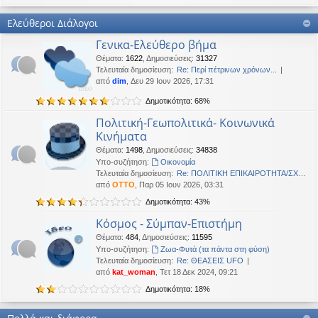
Καλή Μεγάλη Εβδομάδα. Καλή Ανάσταση.
Ελεύθεροι Διάλογοι
OTTO
•
Τετ 18 Μαρ 2026, 21:30
Γενικα-Ελεύθερο βήμα
Καλησπέρα!
Θέματα
:
1622
,
Δημοσιεύσεις
:
31327
Oropion
•
Τρί 17 Μαρ 2026, 07:43
Τελευταία δημοσίευση:
Re: Περί πέτρινων χρόνων...
Καλησπερα
από
dim
, Δευ 29 Ιουν 2026, 17:31
Δημοτικότητα: 68%
panta
•
Δευ 16 Μαρ 2026, 03:18
Έκανε Like σε αυτό το μήνυμα
Πολιτική-Γεωπολιτικά- Κοινωνικά
Κινήματα
OTTO
έγραψε:
↑
Θέματα
:
1498
,
Δημοσιεύσεις
:
34838
Καλώστονε. Είναι υπό κατοχή στο καθεστώς ΝΔ.
Υπο-συζήτηση:
Oικονομία
Τελευταία δημοσίευση:
Re: ΠΟΛΙΤΙΚΗ ΕΠΙΚΑΙΡΟΤΗΤΑ/ΣΧΟ…
OTTO
•
Δευ 16 Φεβ 2026, 18:20
από
OTTO
, Παρ 05 Ιουν 2026, 03:31
Καλώστονε. Είναι υπό κατοχή στο καθεστώς ΝΔ.
Δημοτικότητα: 43%
panta
•
Δευ 16 Φεβ 2026, 02:33
Κόσμος - Σύμπαν-Επιστήμη
Γεια χαρά. καλέ, πού πήγαν οι κόσμοι;
Θέματα
:
484
,
Δημοσιεύσεις
:
11595
Υπο-συζήτηση:
Ζωα-Φυτά (τα πάντα στη φύση)
BlueAngel
•
Πέμ 29 Ιαν 2026, 22:08
Τελευταία δημοσίευση:
Re: ΘΕΑΣΕΙΣ UFO
likes this message
από
kat_woman
, Τετ 18 Δεκ 2024, 09:21
OTTO
έγραψε:
↑
Δημοτικότητα: 18%
Καλησπερα