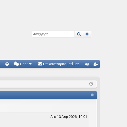
Αναζήτηση
Ειδική αναζήτηση
Chat
Επικοινωνήστε μαζί μας
Γ
Συ
ύν
γγ
χν
δε
ρα
ές
ση
φ
ερ
ή
ωτ
ήσ
Δευ 13 Απρ 2026, 19:01
εις