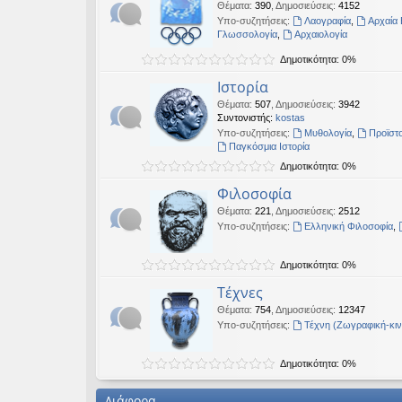
Θέματα
:
390
,
Δημοσιεύσεις
:
4152
Υπο-συζητήσεις:
Λαογραφία
,
Αρχαία 
Γλωσσολογία
,
Αρχαιολογία
Δημοτικότητα: 0%
Ιστορία
Θέματα
:
507
,
Δημοσιεύσεις
:
3942
Συντονιστής:
kostas
Υπο-συζητήσεις:
Μυθολογία
,
Προϊστο
Παγκόσμια Ιστορία
Δημοτικότητα: 0%
Φιλοσοφία
Θέματα
:
221
,
Δημοσιεύσεις
:
2512
Υπο-συζητήσεις:
Ελληνική Φιλοσοφία
,
Δημοτικότητα: 0%
Τέχνες
Θέματα
:
754
,
Δημοσιεύσεις
:
12347
Υπο-συζητήσεις:
Τέχνη (Ζωγραφική-κι
Δημοτικότητα: 0%
Διάφορα