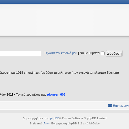
Ξέχασα τον κωδικό μου
|
Να με θυμάσαι
κρυψη και 1018 επισκέπτες (με βάση τα μέλη που ήταν ενεργά τα τελευταία 5 λεπτά)
ελών
2011
• Το νεότερο μέλος μας
pioneer_606
Επικοινωνή
Δημιουργήθηκε από
phpBB
® Forum Software © phpBB Limited
Style από
Arty
- Ενημέρωση phpBB 3.2 από MrGaby