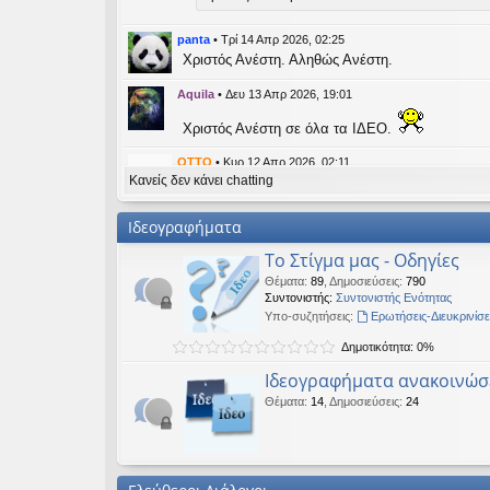
εις
panta
•
Τρί 14 Απρ 2026, 02:25
Χριστός Ανέστη. Αληθώς Ανέστη.
Aquila
•
Δευ 13 Απρ 2026, 19:01
Χριστός Ανέστη σε όλα τα ΙΔΕΟ.
OTTO
•
Κυρ 12 Απρ 2026, 02:11
Κανείς δεν κάνει chatting
likes this message
kat_woman
έγραψε:
↑
Ιδεογραφήματα
panta
έγραψε:
↑
Το Στίγμα μας - Οδηγίες
Καλή Μεγάλη Εβδομάδα. Καλή Ανάσταση.
Θέματα
:
89
,
Δημοσιεύσεις
:
790
Συντονιστής:
Συντονιστής Ενότητας
Καλή Ανάσταση σε όλους!
Υπο-συζητήσεις:
Ερωτήσεις-Διευκρινίσε
Δημοτικότητα: 0%
kat_woman
•
Τετ 08 Απρ 2026, 14:21
Ιδεογραφήματα ανακοινώσ
panta
έγραψε:
↑
Θέματα
:
14
,
Δημοσιεύσεις
:
24
Καλή Μεγάλη Εβδομάδα. Καλή Ανάσταση.
Καλή Ανάσταση σε όλους!