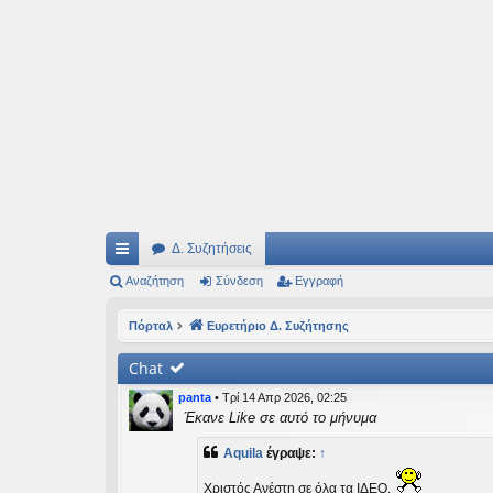
Ιδεογραφήματα
Αυτός ο τόπος φιλοδοξεί να ανοίγει μονοπάτια για τα συναρπαστικά και όμ
Δ. Συζητήσεις
ρή
Αναζήτηση
Σύνδεση
Εγγραφή
γο
Πόρταλ
Ευρετήριο Δ. Συζήτησης
ρε
Chat
ς
panta
•
Τρί 14 Απρ 2026, 02:25
συ
Έκανε Like σε αυτό το μήνυμα
νδ
Aquila
έγραψε:
↑
έσ
Χριστός Ανέστη σε όλα τα ΙΔΕΟ.