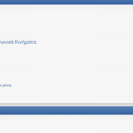
νωνικά Κινήματα
Δ.
τη φύση)