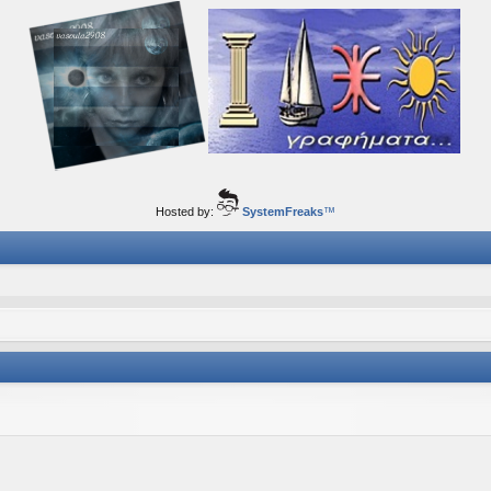
ορφα ταξίδια του νού...
Hosted by:
SystemFreaks
™