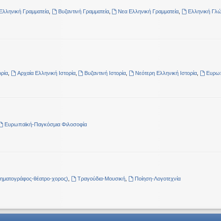
Ελληνική Γραμματεία
,
Βυζαντινή Γραμματεία
,
Νεα Ελληνική Γραμματεία
,
Ελληνική Γλ
ρία
,
Αρχαία Ελληνική Ιστορία
,
Βυζαντινή Ιστορία
,
Νεότερη Ελληνική Ιστορία
,
Ευρωπ
Ευρωπαϊκή-Παγκόσμια Φιλοσοφία
νηματογράφος-θέατρο-χορος)
,
Τραγούδια-Μουσική
,
Ποίηση-Λογοτεχνία