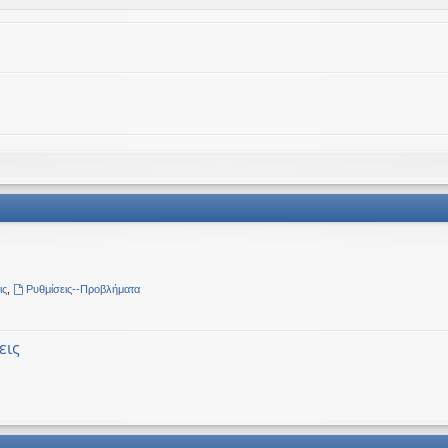
ις
,
Ρυθμίσεις--Προβλήματα
εις