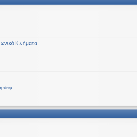
νωνικά Κινήματα
Δ.
τη φύση)