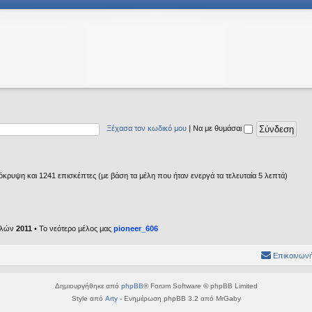
Ξέχασα τον κωδικό μου
|
Να με θυμάσαι
κρυψη και 1241 επισκέπτες (με βάση τα μέλη που ήταν ενεργά τα τελευταία 5 λεπτά)
ελών
2011
• Το νεότερο μέλος μας
pioneer_606
Επικοινωνή
Δημιουργήθηκε από
phpBB
® Forum Software © phpBB Limited
Style από
Arty
- Ενημέρωση phpBB 3.2 από MrGaby