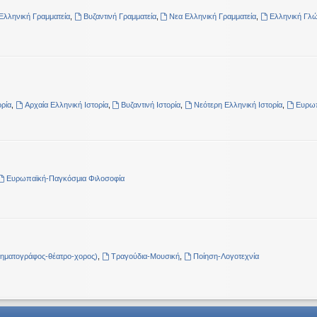
Ελληνική Γραμματεία
,
Βυζαντινή Γραμματεία
,
Νεα Ελληνική Γραμματεία
,
Ελληνική Γλ
ρία
,
Αρχαία Ελληνική Ιστορία
,
Βυζαντινή Ιστορία
,
Νεότερη Ελληνική Ιστορία
,
Ευρωπ
Ευρωπαϊκή-Παγκόσμια Φιλοσοφία
νηματογράφος-θέατρο-χορος)
,
Τραγούδια-Μουσική
,
Ποίηση-Λογοτεχνία