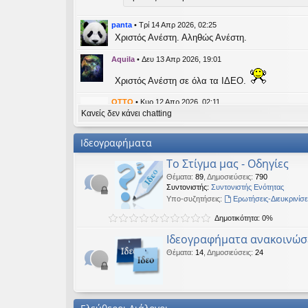
εις
panta
•
Τρί 14 Απρ 2026, 02:25
Χριστός Ανέστη. Αληθώς Ανέστη.
Aquila
•
Δευ 13 Απρ 2026, 19:01
Χριστός Ανέστη σε όλα τα ΙΔΕΟ.
OTTO
•
Κυρ 12 Απρ 2026, 02:11
Κανείς δεν κάνει chatting
likes this message
kat_woman
έγραψε:
↑
Ιδεογραφήματα
panta
έγραψε:
↑
Το Στίγμα μας - Οδηγίες
Καλή Μεγάλη Εβδομάδα. Καλή Ανάσταση.
Θέματα
:
89
,
Δημοσιεύσεις
:
790
Συντονιστής:
Συντονιστής Ενότητας
Καλή Ανάσταση σε όλους!
Υπο-συζητήσεις:
Ερωτήσεις-Διευκρινίσε
Δημοτικότητα: 0%
kat_woman
•
Τετ 08 Απρ 2026, 14:21
Ιδεογραφήματα ανακοινώσ
panta
έγραψε:
↑
Θέματα
:
14
,
Δημοσιεύσεις
:
24
Καλή Μεγάλη Εβδομάδα. Καλή Ανάσταση.
Καλή Ανάσταση σε όλους!