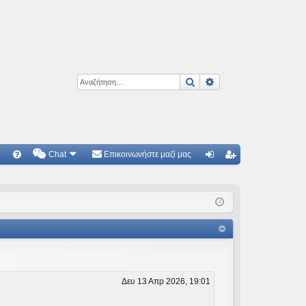
Αναζήτηση
Ειδική αναζήτηση
Chat
Επικοινωνήστε μαζί μας
Γ
Συ
ύν
γγ
χν
δε
ρα
ές
ση
φ
ερ
ή
ωτ
ήσ
Δευ 13 Απρ 2026, 19:01
εις