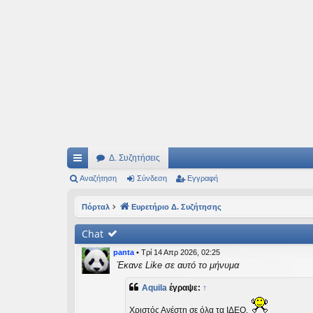
Ιδεογραφήματα
Αυτός ο τόπος φιλοδοξεί να ανοίγει μονοπάτια για τα συναρπαστικά και όμ
Δ. Συζητήσεις
ρή
Αναζήτηση
Σύνδεση
Εγγραφή
γο
Πόρταλ
Ευρετήριο Δ. Συζήτησης
ρε
Chat
ς
panta
•
Τρί 14 Απρ 2026, 02:25
συ
Έκανε Like σε αυτό το μήνυμα
νδ
Aquila
έγραψε:
↑
έσ
Χριστός Ανέστη σε όλα τα ΙΔΕΟ.