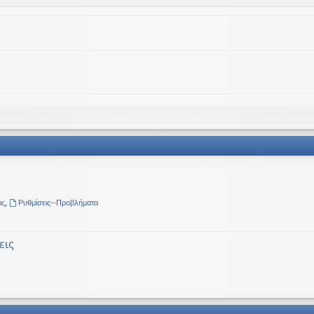
ις
,
Ρυθμίσεις--Προβλήματα
εις