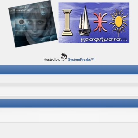
ορφα ταξίδια του νού...
Hosted by:
SystemFreaks
™