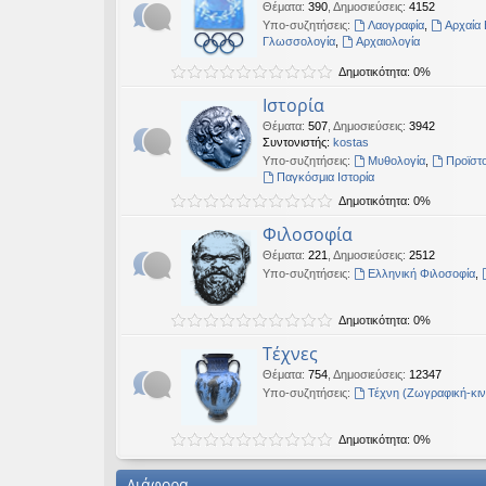
Θέματα
:
390
,
Δημοσιεύσεις
:
4152
Υπο-συζητήσεις:
Λαογραφία
,
Αρχαία 
Γλωσσολογία
,
Αρχαιολογία
Δημοτικότητα: 0%
Ιστορία
Θέματα
:
507
,
Δημοσιεύσεις
:
3942
Συντονιστής:
kostas
Υπο-συζητήσεις:
Μυθολογία
,
Προϊστο
Παγκόσμια Ιστορία
Δημοτικότητα: 0%
Φιλοσοφία
Θέματα
:
221
,
Δημοσιεύσεις
:
2512
Υπο-συζητήσεις:
Ελληνική Φιλοσοφία
,
Δημοτικότητα: 0%
Τέχνες
Θέματα
:
754
,
Δημοσιεύσεις
:
12347
Υπο-συζητήσεις:
Τέχνη (Ζωγραφική-κι
Δημοτικότητα: 0%
Διάφορα