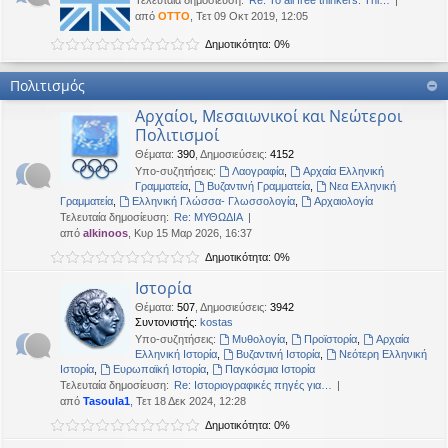
Τελευταία δημοσίευση:
Re: To all free thinkers: Thi…
από
OTTO
, Τετ 09 Οκτ 2019, 12:05
Δημοτικότητα: 0%
Πολιτισμός
Αρχαίοι, Μεσαιωνικοί και Νεώτεροι
Πολιτισμοί
Θέματα
:
390
,
Δημοσιεύσεις
:
4152
Υπο-συζητήσεις:
Λαογραφία
,
Αρχαία Ελληνική
Γραμματεία
,
Βυζαντινή Γραμματεία
,
Νεα Ελληνική
Γραμματεία
,
Ελληνική Γλώσσα- Γλωσσολογία
,
Αρχαιολογία
Τελευταία δημοσίευση:
Re: ΜΥΘΩΔΙΑ
από
alkinoos
, Κυρ 15 Μαρ 2026, 16:37
Δημοτικότητα: 0%
Ιστορία
Θέματα
:
507
,
Δημοσιεύσεις
:
3942
Συντονιστής:
kostas
Υπο-συζητήσεις:
Μυθολογία
,
Προϊστορία
,
Αρχαία
Ελληνική Ιστορία
,
Βυζαντινή Ιστορία
,
Νεότερη Ελληνική
Ιστορία
,
Ευρωπαϊκή Ιστορία
,
Παγκόσμια Ιστορία
Τελευταία δημοσίευση:
Re: Ιστοριογραφικές πηγές για…
από
Tasoula1
, Τετ 18 Δεκ 2024, 12:28
Δημοτικότητα: 0%