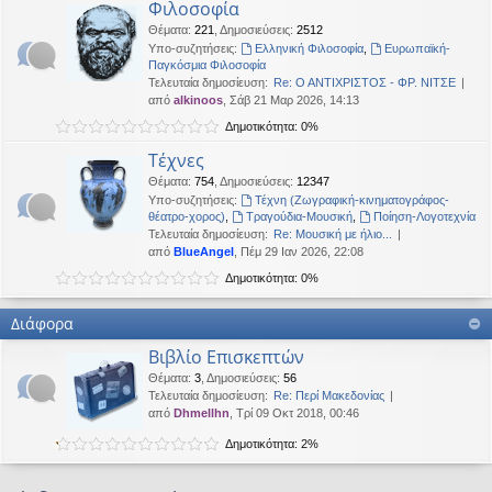
Φιλοσοφία
Θέματα
:
221
,
Δημοσιεύσεις
:
2512
Υπο-συζητήσεις:
Ελληνική Φιλοσοφία
,
Ευρωπαϊκή-
Παγκόσμια Φιλοσοφία
Τελευταία δημοσίευση:
Re: Ο ΑΝΤΙΧΡΙΣΤΟΣ - ΦΡ. ΝΙΤΣΕ
από
alkinoos
, Σάβ 21 Μαρ 2026, 14:13
Δημοτικότητα: 0%
Τέχνες
Θέματα
:
754
,
Δημοσιεύσεις
:
12347
Υπο-συζητήσεις:
Τέχνη (Ζωγραφική-κινηματογράφος-
θέατρο-χορος)
,
Τραγούδια-Μουσική
,
Ποίηση-Λογοτεχνία
Τελευταία δημοσίευση:
Re: Μουσική με ήλιο...
από
BlueAngel
, Πέμ 29 Ιαν 2026, 22:08
Δημοτικότητα: 0%
Διάφορα
Βιβλίο Επισκεπτών
Θέματα
:
3
,
Δημοσιεύσεις
:
56
Τελευταία δημοσίευση:
Re: Περί Μακεδονίας
από
Dhmellhn
, Τρί 09 Οκτ 2018, 00:46
Δημοτικότητα: 2%