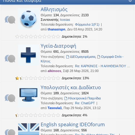
Πολλά και διάφορα
OTTO
•
Δευ 19 Ιαν 2026, 16:53
Αθλητισμός
Καλησπερα
Θέματα
:
134
,
Δημοσιεύσεις
:
2133
Συντονιστής:
kostas
neodikos
•
Κυρ 18 Ιαν 2026, 01:49
Τελευταία δημοσίευση:
Φόρμουλα 1(F1)
Καλημέρα σε όλους
από
thanasispn
, Δευ 03 Απρ 2023, 14:20
OTTO
•
Πέμ 08 Ιαν 2026, 01:33
Δημοτικότητα: 1%
Χρόνια πολλά, καλή χρονια με δικαιοσύνη στα παντα.
Υγεία-Διατροφή
Θέματα
:
691
,
Δημοσιεύσεις
:
8505
Υπο-συζητήσεις:
ΙΔΕΟμαγειρέματα
,
Ομορφιά-Σπίτι -
Κήπος
Τελευταία δημοσίευση:
Re: ΚΑΡΚΙΝΟΣ - Η ΑΛΗΘΕΙΑ ΠΟΥ …
από
alkinoos
, Σάβ 28 Μαρ 2026, 21:00
Δημοτικότητα: 13%
Υπολογιστές και Διαδίκτυο
Θέματα
:
189
,
Δημοσιεύσεις
:
1824
Υπο-συζήτηση:
Ηλεκτρονικά Παιχνίδια
Τελευταία δημοσίευση:
Re: ChatGPT
από
Tasoula1
, Παρ 29 Νοέμ 2024, 13:12
Δημοτικότητα: 4%
English speaking IDEOforum
Θέματα
:
168
,
Δημοσιεύσεις
:
556