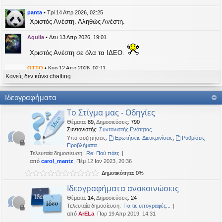
η
εις
panta
•
Τρί 14 Απρ 2026, 02:25
Χριστός Ανέστη. Αληθώς Ανέστη.
Aquila
•
Δευ 13 Απρ 2026, 19:01
Χριστός Ανέστη σε όλα τα ΙΔΕΟ.
OTTO
•
Κυρ 12 Απρ 2026, 02:11
Κανείς δεν κάνει chatting
likes this message
kat_woman
έγραψε:
↑
Ιδεογραφήματα
panta
έγραψε:
↑
Το Στίγμα μας - Οδηγίες
Καλή Μεγάλη Εβδομάδα. Καλή Ανάσταση.
Θέματα
:
89
,
Δημοσιεύσεις
:
790
Συντονιστής:
Συντονιστής Ενότητας
Καλή Ανάσταση σε όλους!
Υπο-συζητήσεις:
Ερωτήσεις-Διευκρινίσεις
,
Ρυθμίσεις--
Προβλήματα
Τελευταία δημοσίευση:
Re: Πού πάει;
kat_woman
•
Τετ 08 Απρ 2026, 14:21
από
carol_mantz
, Πέμ 12 Ιαν 2023, 20:36
Δημοτικότητα: 0%
panta
έγραψε:
↑
Καλή Μεγάλη Εβδομάδα. Καλή Ανάσταση.
Ιδεογραφήματα ανακοινώσεις
Θέματα
:
14
,
Δημοσιεύσεις
:
24
Καλή Ανάσταση σε όλους!
Τελευταία δημοσίευση:
Για τις υπογραφές...
από
ArELa
, Παρ 19 Απρ 2019, 14:31
panta
•
Δευ 06 Απρ 2026, 02:48