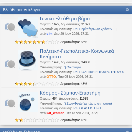
Καλή Μεγάλη Εβδομάδα. Καλή Ανάσταση.
Ελεύθεροι Διάλογοι
OTTO
•
Τετ 18 Μαρ 2026, 21:30
Γενικα-Ελεύθερο βήμα
Καλησπέρα!
Θέματα
:
1622
,
Δημοσιεύσεις
:
31327
Oropion
•
Τρί 17 Μαρ 2026, 07:43
Τελευταία δημοσίευση:
Re: Περί πέτρινων χρόνων...
Καλησπερα
από
dim
, Δευ 29 Ιουν 2026, 17:31
Δημοτικότητα: 68%
panta
•
Δευ 16 Μαρ 2026, 03:18
Έκανε Like σε αυτό το μήνυμα
Πολιτική-Γεωπολιτικά- Κοινωνικά
Κινήματα
OTTO
έγραψε:
↑
Θέματα
:
1498
,
Δημοσιεύσεις
:
34838
Καλώστονε. Είναι υπό κατοχή στο καθεστώς ΝΔ.
Υπο-συζήτηση:
Oικονομία
Τελευταία δημοσίευση:
Re: ΠΟΛΙΤΙΚΗ ΕΠΙΚΑΙΡΟΤΗΤΑ/ΣΧΟ…
OTTO
•
Δευ 16 Φεβ 2026, 18:20
από
OTTO
, Παρ 05 Ιουν 2026, 03:31
Καλώστονε. Είναι υπό κατοχή στο καθεστώς ΝΔ.
Δημοτικότητα: 43%
panta
•
Δευ 16 Φεβ 2026, 02:33
Κόσμος - Σύμπαν-Επιστήμη
Γεια χαρά. καλέ, πού πήγαν οι κόσμοι;
Θέματα
:
484
,
Δημοσιεύσεις
:
11595
Υπο-συζήτηση:
Ζωα-Φυτά (τα πάντα στη φύση)
BlueAngel
•
Πέμ 29 Ιαν 2026, 22:08
Τελευταία δημοσίευση:
Re: ΘΕΑΣΕΙΣ UFO
likes this message
από
kat_woman
, Τετ 18 Δεκ 2024, 09:21
OTTO
έγραψε:
↑
Δημοτικότητα: 18%
Καλησπερα