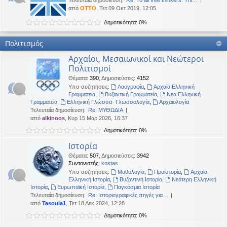
Τελευταία δημοσίευση:
Re: To all free thinkers: Thi…
από
OTTO
, Τετ 09 Οκτ 2019, 12:05
Δημοτικότητα: 0%
Πολιτισμός
Αρχαίοι, Μεσαιωνικοί και Νεώτεροι
Πολιτισμοί
Θέματα
:
390
,
Δημοσιεύσεις
:
4152
Υπο-συζητήσεις:
Λαογραφία
,
Αρχαία Ελληνική
Γραμματεία
,
Βυζαντινή Γραμματεία
,
Νεα Ελληνική
Γραμματεία
,
Ελληνική Γλώσσα- Γλωσσολογία
,
Αρχαιολογία
Τελευταία δημοσίευση:
Re: ΜΥΘΩΔΙΑ
από
alkinoos
, Κυρ 15 Μαρ 2026, 16:37
Δημοτικότητα: 0%
Ιστορία
Θέματα
:
507
,
Δημοσιεύσεις
:
3942
Συντονιστής:
kostas
Υπο-συζητήσεις:
Μυθολογία
,
Προϊστορία
,
Αρχαία
Ελληνική Ιστορία
,
Βυζαντινή Ιστορία
,
Νεότερη Ελληνική
Ιστορία
,
Ευρωπαϊκή Ιστορία
,
Παγκόσμια Ιστορία
Τελευταία δημοσίευση:
Re: Ιστοριογραφικές πηγές για…
από
Tasoula1
, Τετ 18 Δεκ 2024, 12:28
Δημοτικότητα: 0%