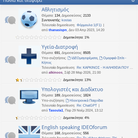
Πολλά και διάφορα
OTTO
•
Δευ 19 Ιαν 2026, 16:53
Αθλητισμός
Καλησπερα
Θέματα
:
134
,
Δημοσιεύσεις
:
2133
Συντονιστής:
kostas
neodikos
•
Κυρ 18 Ιαν 2026, 01:49
Τελευταία δημοσίευση:
Φόρμουλα 1(F1)
Καλημέρα σε όλους
από
thanasispn
, Δευ 03 Απρ 2023, 14:20
OTTO
•
Πέμ 08 Ιαν 2026, 01:33
Δημοτικότητα: 1%
Χρόνια πολλά, καλή χρονια με δικαιοσύνη στα παντα.
Υγεία-Διατροφή
Θέματα
:
691
,
Δημοσιεύσεις
:
8505
Υπο-συζητήσεις:
ΙΔΕΟμαγειρέματα
,
Ομορφιά-Σπίτι -
Κήπος
Τελευταία δημοσίευση:
Re: ΚΑΡΚΙΝΟΣ - Η ΑΛΗΘΕΙΑ ΠΟΥ …
από
alkinoos
, Σάβ 28 Μαρ 2026, 21:00
Δημοτικότητα: 13%
Υπολογιστές και Διαδίκτυο
Θέματα
:
189
,
Δημοσιεύσεις
:
1824
Υπο-συζήτηση:
Ηλεκτρονικά Παιχνίδια
Τελευταία δημοσίευση:
Re: ChatGPT
από
Tasoula1
, Παρ 29 Νοέμ 2024, 13:12
Δημοτικότητα: 4%
English speaking IDEOforum
Θέματα
:
168
,
Δημοσιεύσεις
:
556