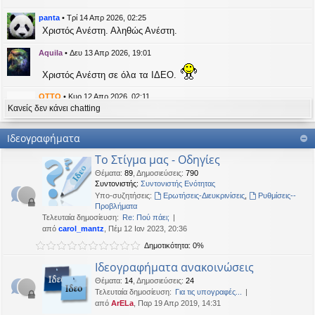
η
εις
panta
•
Τρί 14 Απρ 2026, 02:25
Χριστός Ανέστη. Αληθώς Ανέστη.
Aquila
•
Δευ 13 Απρ 2026, 19:01
Χριστός Ανέστη σε όλα τα ΙΔΕΟ.
OTTO
•
Κυρ 12 Απρ 2026, 02:11
Κανείς δεν κάνει chatting
likes this message
kat_woman
έγραψε:
↑
Ιδεογραφήματα
panta
έγραψε:
↑
Το Στίγμα μας - Οδηγίες
Καλή Μεγάλη Εβδομάδα. Καλή Ανάσταση.
Θέματα
:
89
,
Δημοσιεύσεις
:
790
Συντονιστής:
Συντονιστής Ενότητας
Καλή Ανάσταση σε όλους!
Υπο-συζητήσεις:
Ερωτήσεις-Διευκρινίσεις
,
Ρυθμίσεις--
Προβλήματα
Τελευταία δημοσίευση:
Re: Πού πάει;
kat_woman
•
Τετ 08 Απρ 2026, 14:21
από
carol_mantz
, Πέμ 12 Ιαν 2023, 20:36
Δημοτικότητα: 0%
panta
έγραψε:
↑
Καλή Μεγάλη Εβδομάδα. Καλή Ανάσταση.
Ιδεογραφήματα ανακοινώσεις
Θέματα
:
14
,
Δημοσιεύσεις
:
24
Καλή Ανάσταση σε όλους!
Τελευταία δημοσίευση:
Για τις υπογραφές...
από
ArELa
, Παρ 19 Απρ 2019, 14:31
panta
•
Δευ 06 Απρ 2026, 02:48