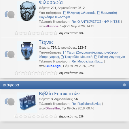
Φιλοσοφία
Θέματα
:
221
,
Δημοσιεύσεις
:
2512
Υπο-συζητήσεις:
Ελληνική Φιλοσοφία
,
Ευρωπαϊκή-
Παγκόσμια Φιλοσοφία
Τελευταία δημοσίευση:
Re: Ο ΑΝΤΙΧΡΙΣΤΟΣ - ΦΡ. ΝΙΤΣΕ
από
alkinoos
, Σάβ 21 Μαρ 2026, 14:13
Δημοτικότητα: 0%
Τέχνες
Θέματα
:
754
,
Δημοσιεύσεις
:
12347
Υπο-συζητήσεις:
Τέχνη (Ζωγραφική-κινηματογράφος-
θέατρο-χορος)
,
Τραγούδια-Μουσική
,
Ποίηση-Λογοτεχνία
Τελευταία δημοσίευση:
Re: Μουσική με ήλιο...
από
BlueAngel
, Πέμ 29 Ιαν 2026, 22:08
Δημοτικότητα: 0%
Διάφορα
Βιβλίο Επισκεπτών
Θέματα
:
3
,
Δημοσιεύσεις
:
56
Τελευταία δημοσίευση:
Re: Περί Μακεδονίας
από
Dhmellhn
, Τρί 09 Οκτ 2018, 00:46
Δημοτικότητα: 2%