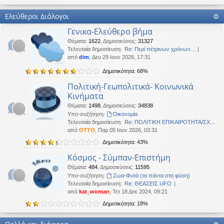
Καλή Μεγάλη Εβδομάδα. Καλή Ανάσταση.
Ελεύθεροι Διάλογοι
OTTO
•
Τετ 18 Μαρ 2026, 21:30
Γενικα-Ελεύθερο βήμα
Καλησπέρα!
Θέματα
:
1622
,
Δημοσιεύσεις
:
31327
Oropion
•
Τρί 17 Μαρ 2026, 07:43
Τελευταία δημοσίευση:
Re: Περί πέτρινων χρόνων...
Καλησπερα
από
dim
, Δευ 29 Ιουν 2026, 17:31
Δημοτικότητα: 68%
panta
•
Δευ 16 Μαρ 2026, 03:18
Έκανε Like σε αυτό το μήνυμα
Πολιτική-Γεωπολιτικά- Κοινωνικά
Κινήματα
OTTO
έγραψε:
↑
Θέματα
:
1498
,
Δημοσιεύσεις
:
34838
Καλώστονε. Είναι υπό κατοχή στο καθεστώς ΝΔ.
Υπο-συζήτηση:
Oικονομία
Τελευταία δημοσίευση:
Re: ΠΟΛΙΤΙΚΗ ΕΠΙΚΑΙΡΟΤΗΤΑ/ΣΧΟ…
OTTO
•
Δευ 16 Φεβ 2026, 18:20
από
OTTO
, Παρ 05 Ιουν 2026, 03:31
Καλώστονε. Είναι υπό κατοχή στο καθεστώς ΝΔ.
Δημοτικότητα: 43%
panta
•
Δευ 16 Φεβ 2026, 02:33
Κόσμος - Σύμπαν-Επιστήμη
Γεια χαρά. καλέ, πού πήγαν οι κόσμοι;
Θέματα
:
484
,
Δημοσιεύσεις
:
11595
Υπο-συζήτηση:
Ζωα-Φυτά (τα πάντα στη φύση)
BlueAngel
•
Πέμ 29 Ιαν 2026, 22:08
Τελευταία δημοσίευση:
Re: ΘΕΑΣΕΙΣ UFO
likes this message
από
kat_woman
, Τετ 18 Δεκ 2024, 09:21
OTTO
έγραψε:
↑
Δημοτικότητα: 18%
Καλησπερα