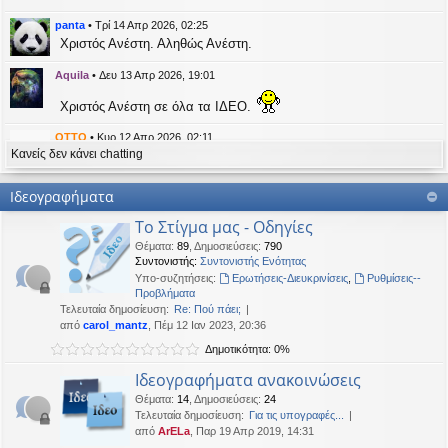
η
εις
panta
•
Τρί 14 Απρ 2026, 02:25
Χριστός Ανέστη. Αληθώς Ανέστη.
Aquila
•
Δευ 13 Απρ 2026, 19:01
Χριστός Ανέστη σε όλα τα ΙΔΕΟ.
OTTO
•
Κυρ 12 Απρ 2026, 02:11
Κανείς δεν κάνει chatting
likes this message
kat_woman
έγραψε:
↑
Ιδεογραφήματα
panta
έγραψε:
↑
Το Στίγμα μας - Οδηγίες
Καλή Μεγάλη Εβδομάδα. Καλή Ανάσταση.
Θέματα
:
89
,
Δημοσιεύσεις
:
790
Συντονιστής:
Συντονιστής Ενότητας
Καλή Ανάσταση σε όλους!
Υπο-συζητήσεις:
Ερωτήσεις-Διευκρινίσεις
,
Ρυθμίσεις--
Προβλήματα
Τελευταία δημοσίευση:
Re: Πού πάει;
kat_woman
•
Τετ 08 Απρ 2026, 14:21
από
carol_mantz
, Πέμ 12 Ιαν 2023, 20:36
Δημοτικότητα: 0%
panta
έγραψε:
↑
Καλή Μεγάλη Εβδομάδα. Καλή Ανάσταση.
Ιδεογραφήματα ανακοινώσεις
Θέματα
:
14
,
Δημοσιεύσεις
:
24
Καλή Ανάσταση σε όλους!
Τελευταία δημοσίευση:
Για τις υπογραφές...
από
ArELa
, Παρ 19 Απρ 2019, 14:31
panta
•
Δευ 06 Απρ 2026, 02:48