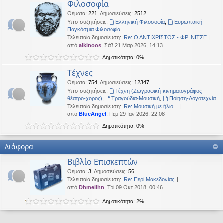
Φιλοσοφία
Θέματα
:
221
,
Δημοσιεύσεις
:
2512
Υπο-συζητήσεις:
Ελληνική Φιλοσοφία
,
Ευρωπαϊκή-
Παγκόσμια Φιλοσοφία
Τελευταία δημοσίευση:
Re: Ο ΑΝΤΙΧΡΙΣΤΟΣ - ΦΡ. ΝΙΤΣΕ
από
alkinoos
, Σάβ 21 Μαρ 2026, 14:13
Δημοτικότητα: 0%
Τέχνες
Θέματα
:
754
,
Δημοσιεύσεις
:
12347
Υπο-συζητήσεις:
Τέχνη (Ζωγραφική-κινηματογράφος-
θέατρο-χορος)
,
Τραγούδια-Μουσική
,
Ποίηση-Λογοτεχνία
Τελευταία δημοσίευση:
Re: Μουσική με ήλιο...
από
BlueAngel
, Πέμ 29 Ιαν 2026, 22:08
Δημοτικότητα: 0%
Διάφορα
Βιβλίο Επισκεπτών
Θέματα
:
3
,
Δημοσιεύσεις
:
56
Τελευταία δημοσίευση:
Re: Περί Μακεδονίας
από
Dhmellhn
, Τρί 09 Οκτ 2018, 00:46
Δημοτικότητα: 2%