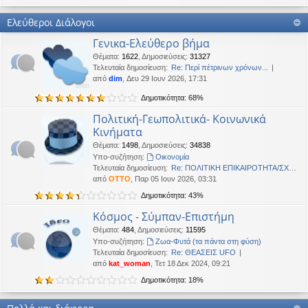
Καλή Μεγάλη Εβδομάδα. Καλή Ανάσταση.
Ελεύθεροι Διάλογοι
OTTO
•
Τετ 18 Μαρ 2026, 21:30
Γενικα-Ελεύθερο βήμα
Καλησπέρα!
Θέματα
:
1622
,
Δημοσιεύσεις
:
31327
Oropion
•
Τρί 17 Μαρ 2026, 07:43
Τελευταία δημοσίευση:
Re: Περί πέτρινων χρόνων...
Καλησπερα
από
dim
, Δευ 29 Ιουν 2026, 17:31
Δημοτικότητα: 68%
panta
•
Δευ 16 Μαρ 2026, 03:18
Έκανε Like σε αυτό το μήνυμα
Πολιτική-Γεωπολιτικά- Κοινωνικά
Κινήματα
OTTO
έγραψε:
↑
Θέματα
:
1498
,
Δημοσιεύσεις
:
34838
Καλώστονε. Είναι υπό κατοχή στο καθεστώς ΝΔ.
Υπο-συζήτηση:
Oικονομία
Τελευταία δημοσίευση:
Re: ΠΟΛΙΤΙΚΗ ΕΠΙΚΑΙΡΟΤΗΤΑ/ΣΧΟ…
OTTO
•
Δευ 16 Φεβ 2026, 18:20
από
OTTO
, Παρ 05 Ιουν 2026, 03:31
Καλώστονε. Είναι υπό κατοχή στο καθεστώς ΝΔ.
Δημοτικότητα: 43%
panta
•
Δευ 16 Φεβ 2026, 02:33
Κόσμος - Σύμπαν-Επιστήμη
Γεια χαρά. καλέ, πού πήγαν οι κόσμοι;
Θέματα
:
484
,
Δημοσιεύσεις
:
11595
Υπο-συζήτηση:
Ζωα-Φυτά (τα πάντα στη φύση)
BlueAngel
•
Πέμ 29 Ιαν 2026, 22:08
Τελευταία δημοσίευση:
Re: ΘΕΑΣΕΙΣ UFO
likes this message
από
kat_woman
, Τετ 18 Δεκ 2024, 09:21
OTTO
έγραψε:
↑
Δημοτικότητα: 18%
Καλησπερα