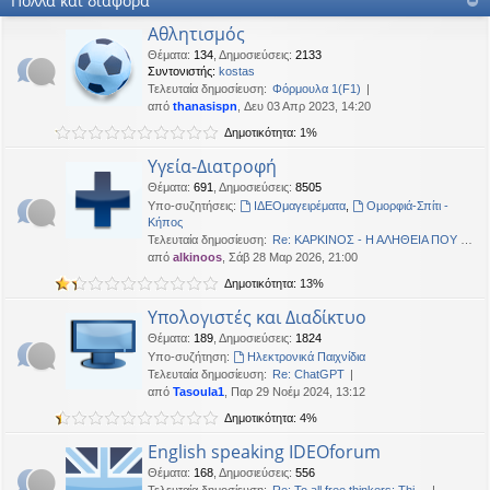
Πολλά και διάφορα
OTTO
•
Δευ 19 Ιαν 2026, 16:53
Αθλητισμός
Καλησπερα
Θέματα
:
134
,
Δημοσιεύσεις
:
2133
Συντονιστής:
kostas
neodikos
•
Κυρ 18 Ιαν 2026, 01:49
Τελευταία δημοσίευση:
Φόρμουλα 1(F1)
Καλημέρα σε όλους
από
thanasispn
, Δευ 03 Απρ 2023, 14:20
OTTO
•
Πέμ 08 Ιαν 2026, 01:33
Δημοτικότητα: 1%
Χρόνια πολλά, καλή χρονια με δικαιοσύνη στα παντα.
Υγεία-Διατροφή
Θέματα
:
691
,
Δημοσιεύσεις
:
8505
Υπο-συζητήσεις:
ΙΔΕΟμαγειρέματα
,
Ομορφιά-Σπίτι -
Κήπος
Τελευταία δημοσίευση:
Re: ΚΑΡΚΙΝΟΣ - Η ΑΛΗΘΕΙΑ ΠΟΥ …
από
alkinoos
, Σάβ 28 Μαρ 2026, 21:00
Δημοτικότητα: 13%
Υπολογιστές και Διαδίκτυο
Θέματα
:
189
,
Δημοσιεύσεις
:
1824
Υπο-συζήτηση:
Ηλεκτρονικά Παιχνίδια
Τελευταία δημοσίευση:
Re: ChatGPT
από
Tasoula1
, Παρ 29 Νοέμ 2024, 13:12
Δημοτικότητα: 4%
English speaking IDEOforum
Θέματα
:
168
,
Δημοσιεύσεις
:
556