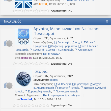
Τελευταία δημοσίευση:
Re: To all free thinkers: Thi…
από
OTTO
, Τετ 09 Οκτ 2019, 12:05
Δημοτικότητα: 0%
Πολιτισμός
Αρχαίοι, Μεσαιωνικοί και Νεώτεροι
Πολιτισμοί
Θέματα
:
390
,
Δημοσιεύσεις
:
4152
Υπο-συζητήσεις:
Λαογραφία
,
Αρχαία Ελληνική
Γραμματεία
,
Βυζαντινή Γραμματεία
,
Νεα Ελληνική
Γραμματεία
,
Ελληνική Γλώσσα- Γλωσσολογία
,
Αρχαιολογία
Τελευταία δημοσίευση:
Re: ΜΥΘΩΔΙΑ
από
alkinoos
, Κυρ 15 Μαρ 2026, 16:37
Δημοτικότητα: 0%
Ιστορία
Θέματα
:
507
,
Δημοσιεύσεις
:
3942
Συντονιστής:
kostas
Υπο-συζητήσεις:
Μυθολογία
,
Προϊστορία
,
Αρχαία
Ελληνική Ιστορία
,
Βυζαντινή Ιστορία
,
Νεότερη Ελληνική
Ιστορία
,
Ευρωπαϊκή Ιστορία
,
Παγκόσμια Ιστορία
Τελευταία δημοσίευση:
Re: Ιστοριογραφικές πηγές για…
από
Tasoula1
, Τετ 18 Δεκ 2024, 12:28
Δημοτικότητα: 0%