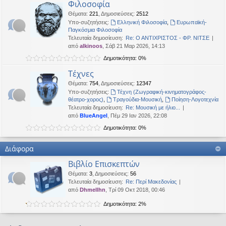
Φιλοσοφία
Θέματα
:
221
,
Δημοσιεύσεις
:
2512
Υπο-συζητήσεις:
Ελληνική Φιλοσοφία
,
Ευρωπαϊκή-
Παγκόσμια Φιλοσοφία
Τελευταία δημοσίευση:
Re: Ο ΑΝΤΙΧΡΙΣΤΟΣ - ΦΡ. ΝΙΤΣΕ
από
alkinoos
, Σάβ 21 Μαρ 2026, 14:13
Δημοτικότητα: 0%
Τέχνες
Θέματα
:
754
,
Δημοσιεύσεις
:
12347
Υπο-συζητήσεις:
Τέχνη (Ζωγραφική-κινηματογράφος-
θέατρο-χορος)
,
Τραγούδια-Μουσική
,
Ποίηση-Λογοτεχνία
Τελευταία δημοσίευση:
Re: Μουσική με ήλιο...
από
BlueAngel
, Πέμ 29 Ιαν 2026, 22:08
Δημοτικότητα: 0%
Διάφορα
Βιβλίο Επισκεπτών
Θέματα
:
3
,
Δημοσιεύσεις
:
56
Τελευταία δημοσίευση:
Re: Περί Μακεδονίας
από
Dhmellhn
, Τρί 09 Οκτ 2018, 00:46
Δημοτικότητα: 2%