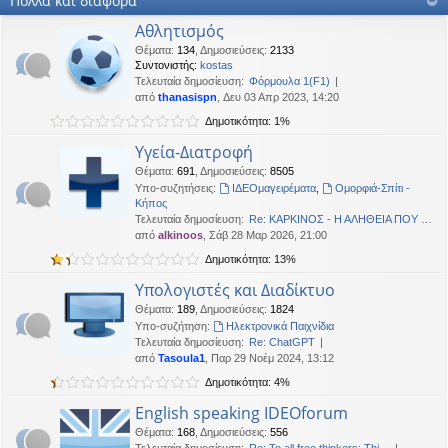
Πολλά και διάφορα
OTTO
•
Δευ 19 Ιαν 2026, 16:53
Αθλητισμός
Καλησπερα
Θέματα
:
134
,
Δημοσιεύσεις
:
2133
Συντονιστής:
kostas
neodikos
•
Κυρ 18 Ιαν 2026, 01:49
Τελευταία δημοσίευση:
Φόρμουλα 1(F1)
Καλημέρα σε όλους
από
thanasispn
, Δευ 03 Απρ 2023, 14:20
OTTO
•
Πέμ 08 Ιαν 2026, 01:33
Δημοτικότητα: 1%
Χρόνια πολλά, καλή χρονια με δικαιοσύνη στα παντα.
Υγεία-Διατροφή
Θέματα
:
691
,
Δημοσιεύσεις
:
8505
Υπο-συζητήσεις:
ΙΔΕΟμαγειρέματα
,
Ομορφιά-Σπίτι -
Κήπος
Τελευταία δημοσίευση:
Re: ΚΑΡΚΙΝΟΣ - Η ΑΛΗΘΕΙΑ ΠΟΥ …
από
alkinoos
, Σάβ 28 Μαρ 2026, 21:00
Δημοτικότητα: 13%
Υπολογιστές και Διαδίκτυο
Θέματα
:
189
,
Δημοσιεύσεις
:
1824
Υπο-συζήτηση:
Ηλεκτρονικά Παιχνίδια
Τελευταία δημοσίευση:
Re: ChatGPT
από
Tasoula1
, Παρ 29 Νοέμ 2024, 13:12
Δημοτικότητα: 4%
English speaking IDEOforum
Θέματα
:
168
,
Δημοσιεύσεις
:
556