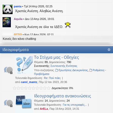
η
εις
panta
•
Τρί 14 Απρ 2026, 02:25
Χριστός Ανέστη. Αληθώς Ανέστη.
Aquila
•
Δευ 13 Απρ 2026, 19:01
Χριστός Ανέστη σε όλα τα ΙΔΕΟ.
OTTO
•
Κυρ 12 Απρ 2026, 02:11
Κανείς δεν κάνει chatting
likes this message
kat_woman
έγραψε:
↑
Ιδεογραφήματα
panta
έγραψε:
↑
Το Στίγμα μας - Οδηγίες
Καλή Μεγάλη Εβδομάδα. Καλή Ανάσταση.
Θέματα
:
89
,
Δημοσιεύσεις
:
790
Συντονιστής:
Συντονιστής Ενότητας
Καλή Ανάσταση σε όλους!
Υπο-συζητήσεις:
Ερωτήσεις-Διευκρινίσεις
,
Ρυθμίσεις--
Προβλήματα
Τελευταία δημοσίευση:
Re: Πού πάει;
kat_woman
•
Τετ 08 Απρ 2026, 14:21
από
carol_mantz
, Πέμ 12 Ιαν 2023, 20:36
Δημοτικότητα: 0%
panta
έγραψε:
↑
Καλή Μεγάλη Εβδομάδα. Καλή Ανάσταση.
Ιδεογραφήματα ανακοινώσεις
Θέματα
:
14
,
Δημοσιεύσεις
:
24
Καλή Ανάσταση σε όλους!
Τελευταία δημοσίευση:
Για τις υπογραφές...
από
ArELa
, Παρ 19 Απρ 2019, 14:31
panta
•
Δευ 06 Απρ 2026, 02:48