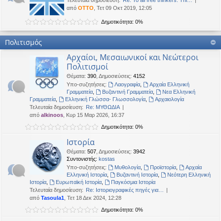
Τελευταία δημοσίευση:
Re: To all free thinkers: Thi…
από
OTTO
, Τετ 09 Οκτ 2019, 12:05
Δημοτικότητα: 0%
Πολιτισμός
Αρχαίοι, Μεσαιωνικοί και Νεώτεροι
Πολιτισμοί
Θέματα
:
390
,
Δημοσιεύσεις
:
4152
Υπο-συζητήσεις:
Λαογραφία
,
Αρχαία Ελληνική
Γραμματεία
,
Βυζαντινή Γραμματεία
,
Νεα Ελληνική
Γραμματεία
,
Ελληνική Γλώσσα- Γλωσσολογία
,
Αρχαιολογία
Τελευταία δημοσίευση:
Re: ΜΥΘΩΔΙΑ
από
alkinoos
, Κυρ 15 Μαρ 2026, 16:37
Δημοτικότητα: 0%
Ιστορία
Θέματα
:
507
,
Δημοσιεύσεις
:
3942
Συντονιστής:
kostas
Υπο-συζητήσεις:
Μυθολογία
,
Προϊστορία
,
Αρχαία
Ελληνική Ιστορία
,
Βυζαντινή Ιστορία
,
Νεότερη Ελληνική
Ιστορία
,
Ευρωπαϊκή Ιστορία
,
Παγκόσμια Ιστορία
Τελευταία δημοσίευση:
Re: Ιστοριογραφικές πηγές για…
από
Tasoula1
, Τετ 18 Δεκ 2024, 12:28
Δημοτικότητα: 0%