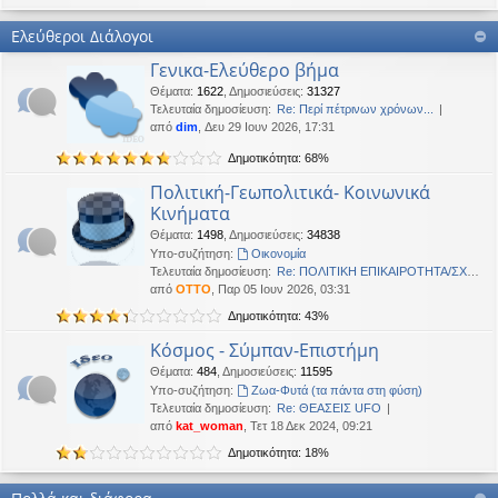
Καλή Μεγάλη Εβδομάδα. Καλή Ανάσταση.
Ελεύθεροι Διάλογοι
OTTO
•
Τετ 18 Μαρ 2026, 21:30
Γενικα-Ελεύθερο βήμα
Καλησπέρα!
Θέματα
:
1622
,
Δημοσιεύσεις
:
31327
Oropion
•
Τρί 17 Μαρ 2026, 07:43
Τελευταία δημοσίευση:
Re: Περί πέτρινων χρόνων...
Καλησπερα
από
dim
, Δευ 29 Ιουν 2026, 17:31
Δημοτικότητα: 68%
panta
•
Δευ 16 Μαρ 2026, 03:18
Έκανε Like σε αυτό το μήνυμα
Πολιτική-Γεωπολιτικά- Κοινωνικά
Κινήματα
OTTO
έγραψε:
↑
Θέματα
:
1498
,
Δημοσιεύσεις
:
34838
Καλώστονε. Είναι υπό κατοχή στο καθεστώς ΝΔ.
Υπο-συζήτηση:
Oικονομία
Τελευταία δημοσίευση:
Re: ΠΟΛΙΤΙΚΗ ΕΠΙΚΑΙΡΟΤΗΤΑ/ΣΧΟ…
OTTO
•
Δευ 16 Φεβ 2026, 18:20
από
OTTO
, Παρ 05 Ιουν 2026, 03:31
Καλώστονε. Είναι υπό κατοχή στο καθεστώς ΝΔ.
Δημοτικότητα: 43%
panta
•
Δευ 16 Φεβ 2026, 02:33
Κόσμος - Σύμπαν-Επιστήμη
Γεια χαρά. καλέ, πού πήγαν οι κόσμοι;
Θέματα
:
484
,
Δημοσιεύσεις
:
11595
Υπο-συζήτηση:
Ζωα-Φυτά (τα πάντα στη φύση)
BlueAngel
•
Πέμ 29 Ιαν 2026, 22:08
Τελευταία δημοσίευση:
Re: ΘΕΑΣΕΙΣ UFO
likes this message
από
kat_woman
, Τετ 18 Δεκ 2024, 09:21
OTTO
έγραψε:
↑
Δημοτικότητα: 18%
Καλησπερα