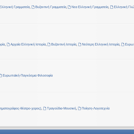
Ελληνική Γραμματεία
,
Βυζαντινή Γραμματεία
,
Νεα Ελληνική Γραμματεία
,
Ελληνική Γλ
ρία
,
Αρχαία Ελληνική Ιστορία
,
Βυζαντινή Ιστορία
,
Νεότερη Ελληνική Ιστορία
,
Ευρωπ
Ευρωπαϊκή-Παγκόσμια Φιλοσοφία
νηματογράφος-θέατρο-χορος)
,
Τραγούδια-Μουσική
,
Ποίηση-Λογοτεχνία