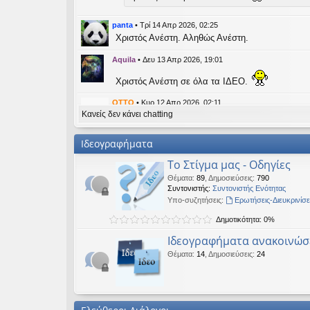
εις
panta
•
Τρί 14 Απρ 2026, 02:25
Χριστός Ανέστη. Αληθώς Ανέστη.
Aquila
•
Δευ 13 Απρ 2026, 19:01
Χριστός Ανέστη σε όλα τα ΙΔΕΟ.
OTTO
•
Κυρ 12 Απρ 2026, 02:11
Κανείς δεν κάνει chatting
likes this message
kat_woman
έγραψε:
↑
Ιδεογραφήματα
panta
έγραψε:
↑
Το Στίγμα μας - Οδηγίες
Καλή Μεγάλη Εβδομάδα. Καλή Ανάσταση.
Θέματα
:
89
,
Δημοσιεύσεις
:
790
Συντονιστής:
Συντονιστής Ενότητας
Καλή Ανάσταση σε όλους!
Υπο-συζητήσεις:
Ερωτήσεις-Διευκρινίσε
Δημοτικότητα: 0%
kat_woman
•
Τετ 08 Απρ 2026, 14:21
Ιδεογραφήματα ανακοινώσ
panta
έγραψε:
↑
Θέματα
:
14
,
Δημοσιεύσεις
:
24
Καλή Μεγάλη Εβδομάδα. Καλή Ανάσταση.
Καλή Ανάσταση σε όλους!