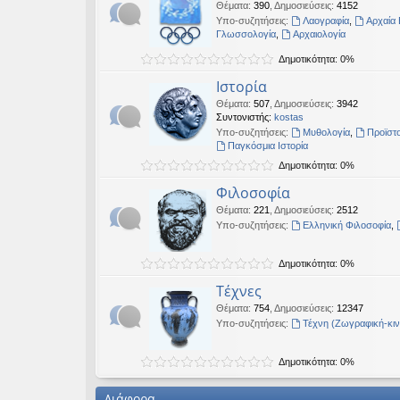
Θέματα
:
390
,
Δημοσιεύσεις
:
4152
Υπο-συζητήσεις:
Λαογραφία
,
Αρχαία 
Γλωσσολογία
,
Αρχαιολογία
Δημοτικότητα: 0%
Ιστορία
Θέματα
:
507
,
Δημοσιεύσεις
:
3942
Συντονιστής:
kostas
Υπο-συζητήσεις:
Μυθολογία
,
Προϊστο
Παγκόσμια Ιστορία
Δημοτικότητα: 0%
Φιλοσοφία
Θέματα
:
221
,
Δημοσιεύσεις
:
2512
Υπο-συζητήσεις:
Ελληνική Φιλοσοφία
,
Δημοτικότητα: 0%
Τέχνες
Θέματα
:
754
,
Δημοσιεύσεις
:
12347
Υπο-συζητήσεις:
Τέχνη (Ζωγραφική-κι
Δημοτικότητα: 0%
Διάφορα