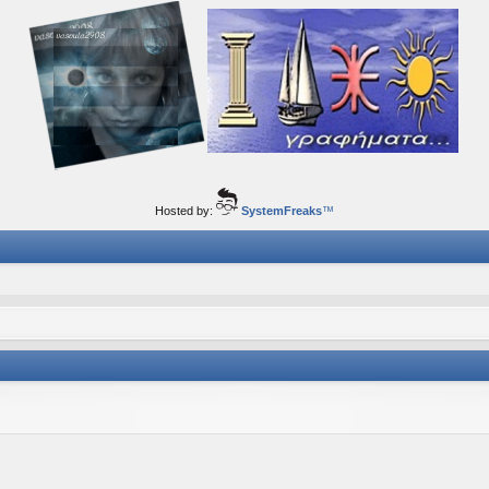
ορφα ταξίδια του νού...
Hosted by:
SystemFreaks
™