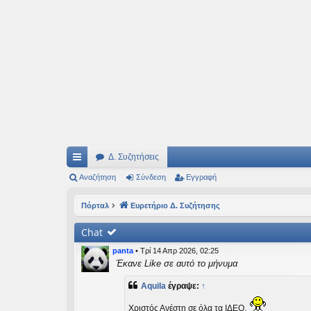
Ιδεογραφήματα
Αυτός ο τόπος φιλοδοξεί να ανοίγει μονοπάτια για τα συναρπαστικά και όμ
Δ. Συζητήσεις
ρή
Αναζήτηση
Σύνδεση
Εγγραφή
γο
Πόρταλ
Ευρετήριο Δ. Συζήτησης
ρε
Chat
ς
panta
•
Τρί 14 Απρ 2026, 02:25
συ
Έκανε Like σε αυτό το μήνυμα
νδ
Aquila
έγραψε:
↑
έσ
Χριστός Ανέστη σε όλα τα ΙΔΕΟ.