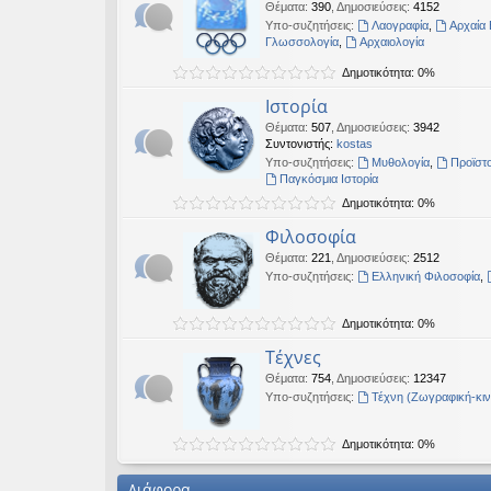
Θέματα
:
390
,
Δημοσιεύσεις
:
4152
Υπο-συζητήσεις:
Λαογραφία
,
Αρχαία 
Γλωσσολογία
,
Αρχαιολογία
Δημοτικότητα: 0%
Ιστορία
Θέματα
:
507
,
Δημοσιεύσεις
:
3942
Συντονιστής:
kostas
Υπο-συζητήσεις:
Μυθολογία
,
Προϊστο
Παγκόσμια Ιστορία
Δημοτικότητα: 0%
Φιλοσοφία
Θέματα
:
221
,
Δημοσιεύσεις
:
2512
Υπο-συζητήσεις:
Ελληνική Φιλοσοφία
,
Δημοτικότητα: 0%
Τέχνες
Θέματα
:
754
,
Δημοσιεύσεις
:
12347
Υπο-συζητήσεις:
Τέχνη (Ζωγραφική-κι
Δημοτικότητα: 0%
Διάφορα