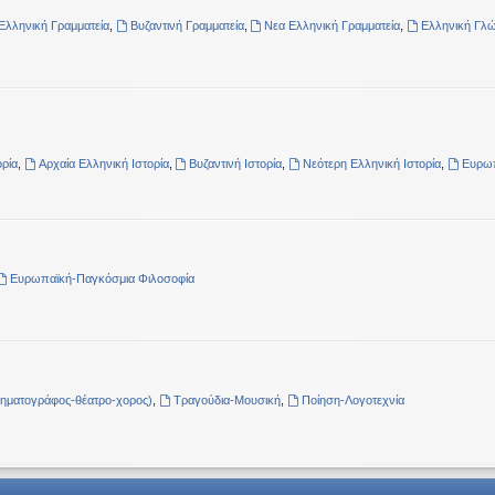
Ελληνική Γραμματεία
,
Βυζαντινή Γραμματεία
,
Νεα Ελληνική Γραμματεία
,
Ελληνική Γλ
ρία
,
Αρχαία Ελληνική Ιστορία
,
Βυζαντινή Ιστορία
,
Νεότερη Ελληνική Ιστορία
,
Ευρωπ
Ευρωπαϊκή-Παγκόσμια Φιλοσοφία
νηματογράφος-θέατρο-χορος)
,
Τραγούδια-Μουσική
,
Ποίηση-Λογοτεχνία