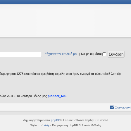
Ξέχασα τον κωδικό μου
|
Να με θυμάσαι
κρυψη και 1278 επισκέπτες (με βάση τα μέλη που ήταν ενεργά τα τελευταία 5 λεπτά)
ελών
2011
• Το νεότερο μέλος μας
pioneer_606
Επικοινωνή
Δημιουργήθηκε από
phpBB
® Forum Software © phpBB Limited
Style από
Arty
- Ενημέρωση phpBB 3.2 από MrGaby