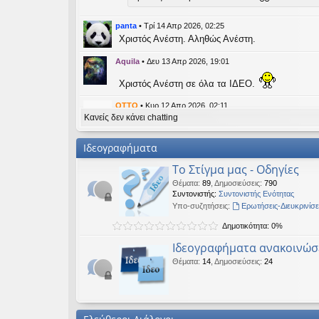
εις
panta
•
Τρί 14 Απρ 2026, 02:25
Χριστός Ανέστη. Αληθώς Ανέστη.
Aquila
•
Δευ 13 Απρ 2026, 19:01
Χριστός Ανέστη σε όλα τα ΙΔΕΟ.
OTTO
•
Κυρ 12 Απρ 2026, 02:11
Κανείς δεν κάνει chatting
likes this message
kat_woman
έγραψε:
↑
Ιδεογραφήματα
panta
έγραψε:
↑
Το Στίγμα μας - Οδηγίες
Καλή Μεγάλη Εβδομάδα. Καλή Ανάσταση.
Θέματα
:
89
,
Δημοσιεύσεις
:
790
Συντονιστής:
Συντονιστής Ενότητας
Καλή Ανάσταση σε όλους!
Υπο-συζητήσεις:
Ερωτήσεις-Διευκρινίσε
Δημοτικότητα: 0%
kat_woman
•
Τετ 08 Απρ 2026, 14:21
Ιδεογραφήματα ανακοινώσ
panta
έγραψε:
↑
Θέματα
:
14
,
Δημοσιεύσεις
:
24
Καλή Μεγάλη Εβδομάδα. Καλή Ανάσταση.
Καλή Ανάσταση σε όλους!