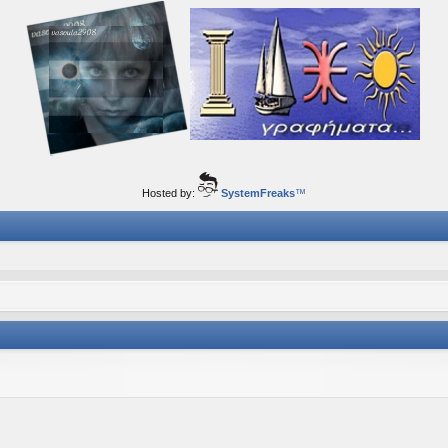
ορφα ταξίδια του νού...
Hosted by:
SystemFreaks
™