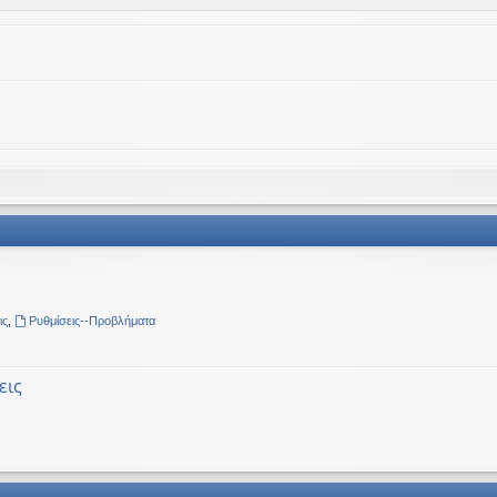
ις
,
Ρυθμίσεις--Προβλήματα
εις