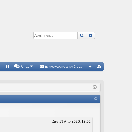
Αναζήτηση
Ειδική αναζήτηση
Chat
Επικοινωνήστε μαζί μας
Γ
Συ
ύν
γγ
χν
δε
ρα
ές
ση
φ
ερ
ή
ωτ
ήσ
Δευ 13 Απρ 2026, 19:01
εις