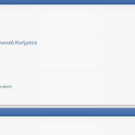
νωνικά Κινήματα
Δ.
τη φύση)