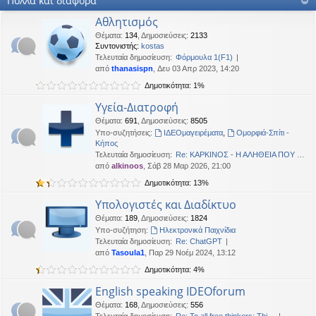
Πολλά και διάφορα
OTTO
•
Δευ 19 Ιαν 2026, 16:53
Αθλητισμός
Καλησπερα
Θέματα
:
134
,
Δημοσιεύσεις
:
2133
Συντονιστής:
kostas
neodikos
•
Κυρ 18 Ιαν 2026, 01:49
Τελευταία δημοσίευση:
Φόρμουλα 1(F1)
Καλημέρα σε όλους
από
thanasispn
, Δευ 03 Απρ 2023, 14:20
OTTO
•
Πέμ 08 Ιαν 2026, 01:33
Δημοτικότητα: 1%
Χρόνια πολλά, καλή χρονια με δικαιοσύνη στα παντα.
Υγεία-Διατροφή
Θέματα
:
691
,
Δημοσιεύσεις
:
8505
Υπο-συζητήσεις:
ΙΔΕΟμαγειρέματα
,
Ομορφιά-Σπίτι -
Κήπος
Τελευταία δημοσίευση:
Re: ΚΑΡΚΙΝΟΣ - Η ΑΛΗΘΕΙΑ ΠΟΥ …
από
alkinoos
, Σάβ 28 Μαρ 2026, 21:00
Δημοτικότητα: 13%
Υπολογιστές και Διαδίκτυο
Θέματα
:
189
,
Δημοσιεύσεις
:
1824
Υπο-συζήτηση:
Ηλεκτρονικά Παιχνίδια
Τελευταία δημοσίευση:
Re: ChatGPT
από
Tasoula1
, Παρ 29 Νοέμ 2024, 13:12
Δημοτικότητα: 4%
English speaking IDEOforum
Θέματα
:
168
,
Δημοσιεύσεις
:
556