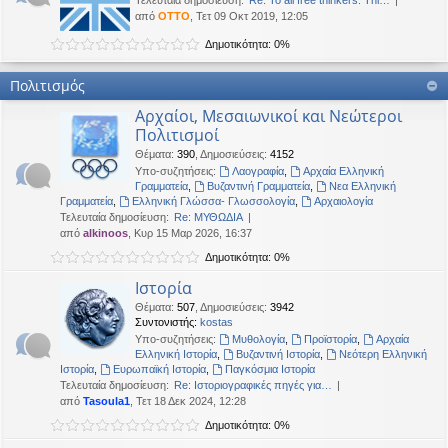
Τελευταία δημοσίευση:
Re: To all free thinkers: Thi…
από
OTTO
, Τετ 09 Οκτ 2019, 12:05
Δημοτικότητα: 0%
Πολιτισμός
Αρχαίοι, Μεσαιωνικοί και Νεώτεροι
Πολιτισμοί
Θέματα
:
390
,
Δημοσιεύσεις
:
4152
Υπο-συζητήσεις:
Λαογραφία
,
Αρχαία Ελληνική
Γραμματεία
,
Βυζαντινή Γραμματεία
,
Νεα Ελληνική
Γραμματεία
,
Ελληνική Γλώσσα- Γλωσσολογία
,
Αρχαιολογία
Τελευταία δημοσίευση:
Re: ΜΥΘΩΔΙΑ
από
alkinoos
, Κυρ 15 Μαρ 2026, 16:37
Δημοτικότητα: 0%
Ιστορία
Θέματα
:
507
,
Δημοσιεύσεις
:
3942
Συντονιστής:
kostas
Υπο-συζητήσεις:
Μυθολογία
,
Προϊστορία
,
Αρχαία
Ελληνική Ιστορία
,
Βυζαντινή Ιστορία
,
Νεότερη Ελληνική
Ιστορία
,
Ευρωπαϊκή Ιστορία
,
Παγκόσμια Ιστορία
Τελευταία δημοσίευση:
Re: Ιστοριογραφικές πηγές για…
από
Tasoula1
, Τετ 18 Δεκ 2024, 12:28
Δημοτικότητα: 0%