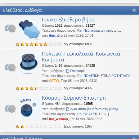
Καλή Μεγάλη Εβδομάδα. Καλή Ανάσταση.
Ελεύθεροι Διάλογοι
OTTO
•
Τετ 18 Μαρ 2026, 21:30
Γενικα-Ελεύθερο βήμα
Καλησπέρα!
Θέματα
:
1622
,
Δημοσιεύσεις
:
31327
Oropion
•
Τρί 17 Μαρ 2026, 07:43
Τελευταία δημοσίευση:
Re: Περί πέτρινων χρόνων...
Καλησπερα
από
dim
, Δευ 29 Ιουν 2026, 17:31
Δημοτικότητα: 68%
panta
•
Δευ 16 Μαρ 2026, 03:18
Έκανε Like σε αυτό το μήνυμα
Πολιτική-Γεωπολιτικά- Κοινωνικά
Κινήματα
OTTO
έγραψε:
↑
Θέματα
:
1498
,
Δημοσιεύσεις
:
34838
Καλώστονε. Είναι υπό κατοχή στο καθεστώς ΝΔ.
Υπο-συζήτηση:
Oικονομία
Τελευταία δημοσίευση:
Re: ΠΟΛΙΤΙΚΗ ΕΠΙΚΑΙΡΟΤΗΤΑ/ΣΧΟ…
OTTO
•
Δευ 16 Φεβ 2026, 18:20
από
OTTO
, Παρ 05 Ιουν 2026, 03:31
Καλώστονε. Είναι υπό κατοχή στο καθεστώς ΝΔ.
Δημοτικότητα: 43%
panta
•
Δευ 16 Φεβ 2026, 02:33
Κόσμος - Σύμπαν-Επιστήμη
Γεια χαρά. καλέ, πού πήγαν οι κόσμοι;
Θέματα
:
484
,
Δημοσιεύσεις
:
11595
Υπο-συζήτηση:
Ζωα-Φυτά (τα πάντα στη φύση)
BlueAngel
•
Πέμ 29 Ιαν 2026, 22:08
Τελευταία δημοσίευση:
Re: ΘΕΑΣΕΙΣ UFO
likes this message
από
kat_woman
, Τετ 18 Δεκ 2024, 09:21
OTTO
έγραψε:
↑
Δημοτικότητα: 18%
Καλησπερα