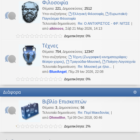
Φιλοσοφία
Θέματα
:
221
,
Δημοσιεύσεις
:
2512
Υπο-συζητήσεις:
Ελληνική Φιλοσοφία
,
Ευρωπαϊκή-
Παγκόσμια Φιλοσοφία
Τελευταία δημοσίευση:
Re: Ο ΑΝΤΙΧΡΙΣΤΟΣ - ΦΡ. ΝΙΤΣΕ
από
alkinoos
, Σάβ 21 Μαρ 2026, 14:13
Δημοτικότητα: 0%
Τέχνες
Θέματα
:
754
,
Δημοσιεύσεις
:
12347
Υπο-συζητήσεις:
Τέχνη (Ζωγραφική-κινηματογράφος-
θέατρο-χορος)
,
Τραγούδια-Μουσική
,
Ποίηση-Λογοτεχνία
Τελευταία δημοσίευση:
Re: Μουσική με ήλιο...
από
BlueAngel
, Πέμ 29 Ιαν 2026, 22:08
Δημοτικότητα: 0%
Διάφορα
Βιβλίο Επισκεπτών
Θέματα
:
3
,
Δημοσιεύσεις
:
56
Τελευταία δημοσίευση:
Re: Περί Μακεδονίας
από
Dhmellhn
, Τρί 09 Οκτ 2018, 00:46
Δημοτικότητα: 2%