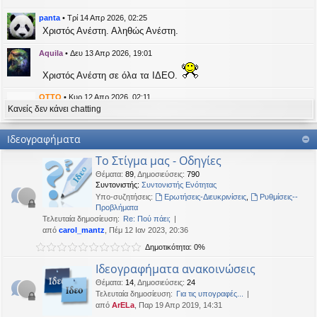
η
εις
panta
•
Τρί 14 Απρ 2026, 02:25
Χριστός Ανέστη. Αληθώς Ανέστη.
Aquila
•
Δευ 13 Απρ 2026, 19:01
Χριστός Ανέστη σε όλα τα ΙΔΕΟ.
OTTO
•
Κυρ 12 Απρ 2026, 02:11
Κανείς δεν κάνει chatting
likes this message
kat_woman
έγραψε:
↑
Ιδεογραφήματα
panta
έγραψε:
↑
Το Στίγμα μας - Οδηγίες
Καλή Μεγάλη Εβδομάδα. Καλή Ανάσταση.
Θέματα
:
89
,
Δημοσιεύσεις
:
790
Συντονιστής:
Συντονιστής Ενότητας
Καλή Ανάσταση σε όλους!
Υπο-συζητήσεις:
Ερωτήσεις-Διευκρινίσεις
,
Ρυθμίσεις--
Προβλήματα
Τελευταία δημοσίευση:
Re: Πού πάει;
kat_woman
•
Τετ 08 Απρ 2026, 14:21
από
carol_mantz
, Πέμ 12 Ιαν 2023, 20:36
Δημοτικότητα: 0%
panta
έγραψε:
↑
Καλή Μεγάλη Εβδομάδα. Καλή Ανάσταση.
Ιδεογραφήματα ανακοινώσεις
Θέματα
:
14
,
Δημοσιεύσεις
:
24
Καλή Ανάσταση σε όλους!
Τελευταία δημοσίευση:
Για τις υπογραφές...
από
ArELa
, Παρ 19 Απρ 2019, 14:31
panta
•
Δευ 06 Απρ 2026, 02:48