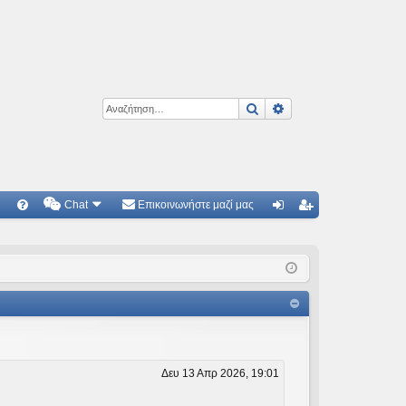
Αναζήτηση
Ειδική αναζήτηση
Chat
Επικοινωνήστε μαζί μας
Γ
Συ
ύν
γγ
χν
δε
ρα
ές
ση
φ
ερ
ή
ωτ
ήσ
Δευ 13 Απρ 2026, 19:01
εις