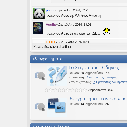
εις
panta
•
Τρί 14 Απρ 2026, 02:25
Χριστός Ανέστη. Αληθώς Ανέστη.
Aquila
•
Δευ 13 Απρ 2026, 19:01
Χριστός Ανέστη σε όλα τα ΙΔΕΟ.
OTTO
•
Κυρ 12 Απρ 2026, 02:11
Κανείς δεν κάνει chatting
likes this message
kat_woman
έγραψε:
↑
Ιδεογραφήματα
panta
έγραψε:
↑
Το Στίγμα μας - Οδηγίες
Καλή Μεγάλη Εβδομάδα. Καλή Ανάσταση.
Θέματα
:
89
,
Δημοσιεύσεις
:
790
Συντονιστής:
Συντονιστής Ενότητας
Καλή Ανάσταση σε όλους!
Υπο-συζητήσεις:
Ερωτήσεις-Διευκρινίσε
Δημοτικότητα: 0%
kat_woman
•
Τετ 08 Απρ 2026, 14:21
Ιδεογραφήματα ανακοινώσ
panta
έγραψε:
↑
Θέματα
:
14
,
Δημοσιεύσεις
:
24
Καλή Μεγάλη Εβδομάδα. Καλή Ανάσταση.
Καλή Ανάσταση σε όλους!