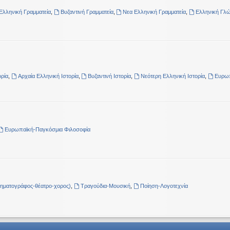
Ελληνική Γραμματεία
,
Βυζαντινή Γραμματεία
,
Νεα Ελληνική Γραμματεία
,
Ελληνική Γλ
ρία
,
Αρχαία Ελληνική Ιστορία
,
Βυζαντινή Ιστορία
,
Νεότερη Ελληνική Ιστορία
,
Ευρωπ
Ευρωπαϊκή-Παγκόσμια Φιλοσοφία
νηματογράφος-θέατρο-χορος)
,
Τραγούδια-Μουσική
,
Ποίηση-Λογοτεχνία