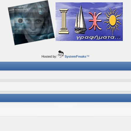
ορφα ταξίδια του νού...
Hosted by:
SystemFreaks
™