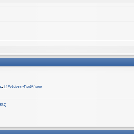
ις
,
Ρυθμίσεις--Προβλήματα
εις