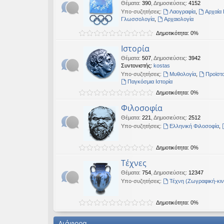
Θέματα
:
390
,
Δημοσιεύσεις
:
4152
Υπο-συζητήσεις:
Λαογραφία
,
Αρχαία 
Γλωσσολογία
,
Αρχαιολογία
Δημοτικότητα: 0%
Ιστορία
Θέματα
:
507
,
Δημοσιεύσεις
:
3942
Συντονιστής:
kostas
Υπο-συζητήσεις:
Μυθολογία
,
Προϊστο
Παγκόσμια Ιστορία
Δημοτικότητα: 0%
Φιλοσοφία
Θέματα
:
221
,
Δημοσιεύσεις
:
2512
Υπο-συζητήσεις:
Ελληνική Φιλοσοφία
,
Δημοτικότητα: 0%
Τέχνες
Θέματα
:
754
,
Δημοσιεύσεις
:
12347
Υπο-συζητήσεις:
Τέχνη (Ζωγραφική-κι
Δημοτικότητα: 0%
Διάφορα