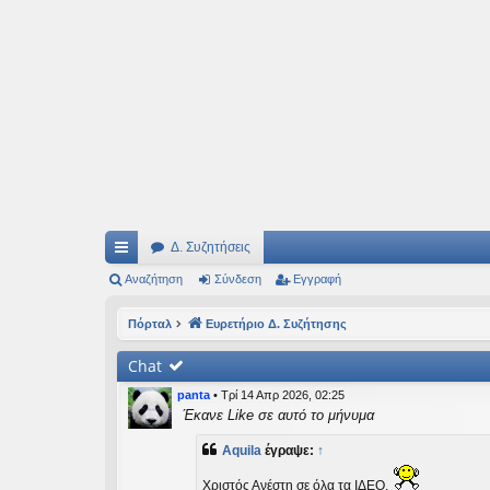
Ιδεογραφήματα
Αυτός ο τόπος φιλοδοξεί να ανοίγει μονοπάτια για τα συναρπαστικά και όμ
Δ. Συζητήσεις
ρή
Αναζήτηση
Σύνδεση
Εγγραφή
γο
Πόρταλ
Ευρετήριο Δ. Συζήτησης
ρε
Chat
ς
panta
•
Τρί 14 Απρ 2026, 02:25
συ
Έκανε Like σε αυτό το μήνυμα
νδ
Aquila
έγραψε:
↑
έσ
Χριστός Ανέστη σε όλα τα ΙΔΕΟ.