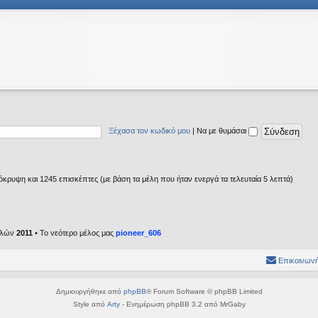
Ξέχασα τον κωδικό μου
|
Να με θυμάσαι
κρυψη και 1245 επισκέπτες (με βάση τα μέλη που ήταν ενεργά τα τελευταία 5 λεπτά)
ελών
2011
• Το νεότερο μέλος μας
pioneer_606
Επικοινωνή
Δημιουργήθηκε από
phpBB
® Forum Software © phpBB Limited
Style από
Arty
- Ενημέρωση phpBB 3.2 από MrGaby