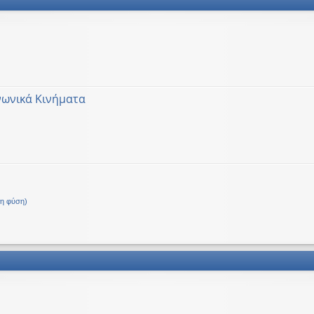
νωνικά Κινήματα
Δ.
τη φύση)