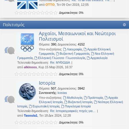
Τελευταία δημοσίευση:
Re: To all free thinkers: Thi…
από
OTTO
, Τετ 09 Οκτ 2019, 12:05
Δημοτικότητα: 0%
Πολιτισμός
Αρχαίοι, Μεσαιωνικοί και Νεώτεροι
Πολιτισμοί
Θέματα
:
390
,
Δημοσιεύσεις
:
4152
Υπο-συζητήσεις:
Λαογραφία
,
Αρχαία Ελληνική
Γραμματεία
,
Βυζαντινή Γραμματεία
,
Νεα Ελληνική
Γραμματεία
,
Ελληνική Γλώσσα- Γλωσσολογία
,
Αρχαιολογία
Τελευταία δημοσίευση:
Re: ΜΥΘΩΔΙΑ
από
alkinoos
, Κυρ 15 Μαρ 2026, 16:37
Δημοτικότητα: 0%
Ιστορία
Θέματα
:
507
,
Δημοσιεύσεις
:
3942
Συντονιστής:
kostas
Υπο-συζητήσεις:
Μυθολογία
,
Προϊστορία
,
Αρχαία
Ελληνική Ιστορία
,
Βυζαντινή Ιστορία
,
Νεότερη Ελληνική
Ιστορία
,
Ευρωπαϊκή Ιστορία
,
Παγκόσμια Ιστορία
Τελευταία δημοσίευση:
Re: Ιστοριογραφικές πηγές για…
από
Tasoula1
, Τετ 18 Δεκ 2024, 12:28
Δημοτικότητα: 0%