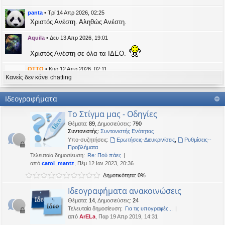
η
εις
panta
•
Τρί 14 Απρ 2026, 02:25
Χριστός Ανέστη. Αληθώς Ανέστη.
Aquila
•
Δευ 13 Απρ 2026, 19:01
Χριστός Ανέστη σε όλα τα ΙΔΕΟ.
OTTO
•
Κυρ 12 Απρ 2026, 02:11
Κανείς δεν κάνει chatting
likes this message
kat_woman
έγραψε:
↑
Ιδεογραφήματα
panta
έγραψε:
↑
Το Στίγμα μας - Οδηγίες
Καλή Μεγάλη Εβδομάδα. Καλή Ανάσταση.
Θέματα
:
89
,
Δημοσιεύσεις
:
790
Συντονιστής:
Συντονιστής Ενότητας
Καλή Ανάσταση σε όλους!
Υπο-συζητήσεις:
Ερωτήσεις-Διευκρινίσεις
,
Ρυθμίσεις--
Προβλήματα
Τελευταία δημοσίευση:
Re: Πού πάει;
kat_woman
•
Τετ 08 Απρ 2026, 14:21
από
carol_mantz
, Πέμ 12 Ιαν 2023, 20:36
Δημοτικότητα: 0%
panta
έγραψε:
↑
Καλή Μεγάλη Εβδομάδα. Καλή Ανάσταση.
Ιδεογραφήματα ανακοινώσεις
Θέματα
:
14
,
Δημοσιεύσεις
:
24
Καλή Ανάσταση σε όλους!
Τελευταία δημοσίευση:
Για τις υπογραφές...
από
ArELa
, Παρ 19 Απρ 2019, 14:31
panta
•
Δευ 06 Απρ 2026, 02:48