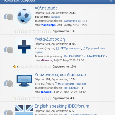
Πολλά και διάφορα
OTTO
•
Δευ 19 Ιαν 2026, 16:53
Αθλητισμός
Καλησπερα
Θέματα
:
134
,
Δημοσιεύσεις
:
2133
Συντονιστής:
kostas
neodikos
•
Κυρ 18 Ιαν 2026, 01:49
Τελευταία δημοσίευση:
Φόρμουλα 1(F1)
Καλημέρα σε όλους
από
thanasispn
, Δευ 03 Απρ 2023, 14:20
OTTO
•
Πέμ 08 Ιαν 2026, 01:33
Δημοτικότητα: 1%
Χρόνια πολλά, καλή χρονια με δικαιοσύνη στα παντα.
Υγεία-Διατροφή
Θέματα
:
691
,
Δημοσιεύσεις
:
8505
Υπο-συζητήσεις:
ΙΔΕΟμαγειρέματα
,
Ομορφιά-Σπίτι -
Κήπος
Τελευταία δημοσίευση:
Re: ΚΑΡΚΙΝΟΣ - Η ΑΛΗΘΕΙΑ ΠΟΥ …
από
alkinoos
, Σάβ 28 Μαρ 2026, 21:00
Δημοτικότητα: 13%
Υπολογιστές και Διαδίκτυο
Θέματα
:
189
,
Δημοσιεύσεις
:
1824
Υπο-συζήτηση:
Ηλεκτρονικά Παιχνίδια
Τελευταία δημοσίευση:
Re: ChatGPT
από
Tasoula1
, Παρ 29 Νοέμ 2024, 13:12
Δημοτικότητα: 4%
English speaking IDEOforum
Θέματα
:
168
,
Δημοσιεύσεις
:
556