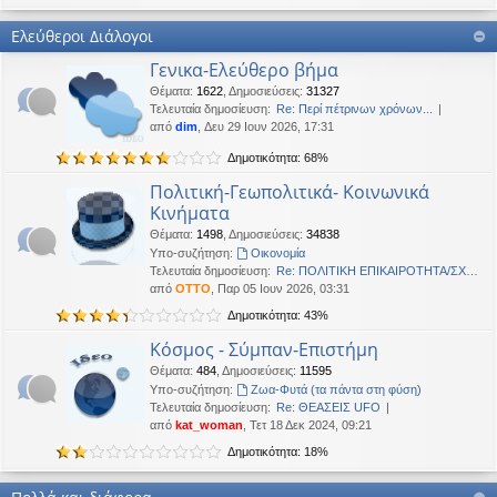
Καλή Μεγάλη Εβδομάδα. Καλή Ανάσταση.
Ελεύθεροι Διάλογοι
OTTO
•
Τετ 18 Μαρ 2026, 21:30
Γενικα-Ελεύθερο βήμα
Καλησπέρα!
Θέματα
:
1622
,
Δημοσιεύσεις
:
31327
Oropion
•
Τρί 17 Μαρ 2026, 07:43
Τελευταία δημοσίευση:
Re: Περί πέτρινων χρόνων...
Καλησπερα
από
dim
, Δευ 29 Ιουν 2026, 17:31
Δημοτικότητα: 68%
panta
•
Δευ 16 Μαρ 2026, 03:18
Έκανε Like σε αυτό το μήνυμα
Πολιτική-Γεωπολιτικά- Κοινωνικά
Κινήματα
OTTO
έγραψε:
↑
Θέματα
:
1498
,
Δημοσιεύσεις
:
34838
Καλώστονε. Είναι υπό κατοχή στο καθεστώς ΝΔ.
Υπο-συζήτηση:
Oικονομία
Τελευταία δημοσίευση:
Re: ΠΟΛΙΤΙΚΗ ΕΠΙΚΑΙΡΟΤΗΤΑ/ΣΧΟ…
OTTO
•
Δευ 16 Φεβ 2026, 18:20
από
OTTO
, Παρ 05 Ιουν 2026, 03:31
Καλώστονε. Είναι υπό κατοχή στο καθεστώς ΝΔ.
Δημοτικότητα: 43%
panta
•
Δευ 16 Φεβ 2026, 02:33
Κόσμος - Σύμπαν-Επιστήμη
Γεια χαρά. καλέ, πού πήγαν οι κόσμοι;
Θέματα
:
484
,
Δημοσιεύσεις
:
11595
Υπο-συζήτηση:
Ζωα-Φυτά (τα πάντα στη φύση)
BlueAngel
•
Πέμ 29 Ιαν 2026, 22:08
Τελευταία δημοσίευση:
Re: ΘΕΑΣΕΙΣ UFO
likes this message
από
kat_woman
, Τετ 18 Δεκ 2024, 09:21
OTTO
έγραψε:
↑
Δημοτικότητα: 18%
Καλησπερα