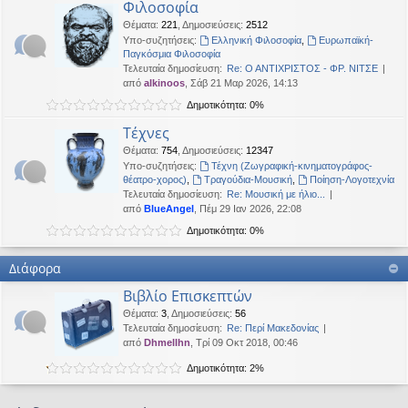
Φιλοσοφία
Θέματα
:
221
,
Δημοσιεύσεις
:
2512
Υπο-συζητήσεις:
Ελληνική Φιλοσοφία
,
Ευρωπαϊκή-
Παγκόσμια Φιλοσοφία
Τελευταία δημοσίευση:
Re: Ο ΑΝΤΙΧΡΙΣΤΟΣ - ΦΡ. ΝΙΤΣΕ
από
alkinoos
, Σάβ 21 Μαρ 2026, 14:13
Δημοτικότητα: 0%
Τέχνες
Θέματα
:
754
,
Δημοσιεύσεις
:
12347
Υπο-συζητήσεις:
Τέχνη (Ζωγραφική-κινηματογράφος-
θέατρο-χορος)
,
Τραγούδια-Μουσική
,
Ποίηση-Λογοτεχνία
Τελευταία δημοσίευση:
Re: Μουσική με ήλιο...
από
BlueAngel
, Πέμ 29 Ιαν 2026, 22:08
Δημοτικότητα: 0%
Διάφορα
Βιβλίο Επισκεπτών
Θέματα
:
3
,
Δημοσιεύσεις
:
56
Τελευταία δημοσίευση:
Re: Περί Μακεδονίας
από
Dhmellhn
, Τρί 09 Οκτ 2018, 00:46
Δημοτικότητα: 2%