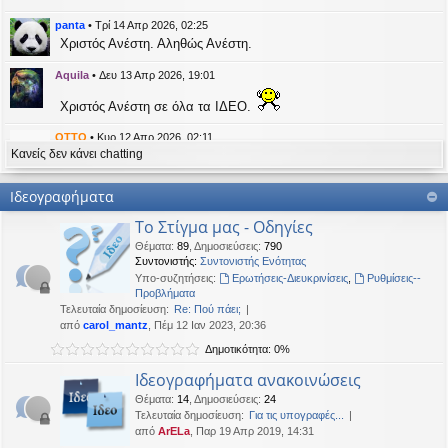
η
εις
panta
•
Τρί 14 Απρ 2026, 02:25
Χριστός Ανέστη. Αληθώς Ανέστη.
Aquila
•
Δευ 13 Απρ 2026, 19:01
Χριστός Ανέστη σε όλα τα ΙΔΕΟ.
OTTO
•
Κυρ 12 Απρ 2026, 02:11
Κανείς δεν κάνει chatting
likes this message
kat_woman
έγραψε:
↑
Ιδεογραφήματα
panta
έγραψε:
↑
Το Στίγμα μας - Οδηγίες
Καλή Μεγάλη Εβδομάδα. Καλή Ανάσταση.
Θέματα
:
89
,
Δημοσιεύσεις
:
790
Συντονιστής:
Συντονιστής Ενότητας
Καλή Ανάσταση σε όλους!
Υπο-συζητήσεις:
Ερωτήσεις-Διευκρινίσεις
,
Ρυθμίσεις--
Προβλήματα
Τελευταία δημοσίευση:
Re: Πού πάει;
kat_woman
•
Τετ 08 Απρ 2026, 14:21
από
carol_mantz
, Πέμ 12 Ιαν 2023, 20:36
Δημοτικότητα: 0%
panta
έγραψε:
↑
Καλή Μεγάλη Εβδομάδα. Καλή Ανάσταση.
Ιδεογραφήματα ανακοινώσεις
Θέματα
:
14
,
Δημοσιεύσεις
:
24
Καλή Ανάσταση σε όλους!
Τελευταία δημοσίευση:
Για τις υπογραφές...
από
ArELa
, Παρ 19 Απρ 2019, 14:31
panta
•
Δευ 06 Απρ 2026, 02:48