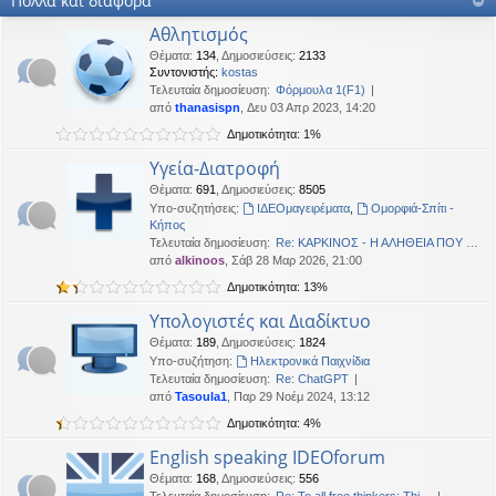
Πολλά και διάφορα
OTTO
•
Δευ 19 Ιαν 2026, 16:53
Αθλητισμός
Καλησπερα
Θέματα
:
134
,
Δημοσιεύσεις
:
2133
Συντονιστής:
kostas
neodikos
•
Κυρ 18 Ιαν 2026, 01:49
Τελευταία δημοσίευση:
Φόρμουλα 1(F1)
Καλημέρα σε όλους
από
thanasispn
, Δευ 03 Απρ 2023, 14:20
OTTO
•
Πέμ 08 Ιαν 2026, 01:33
Δημοτικότητα: 1%
Χρόνια πολλά, καλή χρονια με δικαιοσύνη στα παντα.
Υγεία-Διατροφή
Θέματα
:
691
,
Δημοσιεύσεις
:
8505
Υπο-συζητήσεις:
ΙΔΕΟμαγειρέματα
,
Ομορφιά-Σπίτι -
Κήπος
Τελευταία δημοσίευση:
Re: ΚΑΡΚΙΝΟΣ - Η ΑΛΗΘΕΙΑ ΠΟΥ …
από
alkinoos
, Σάβ 28 Μαρ 2026, 21:00
Δημοτικότητα: 13%
Υπολογιστές και Διαδίκτυο
Θέματα
:
189
,
Δημοσιεύσεις
:
1824
Υπο-συζήτηση:
Ηλεκτρονικά Παιχνίδια
Τελευταία δημοσίευση:
Re: ChatGPT
από
Tasoula1
, Παρ 29 Νοέμ 2024, 13:12
Δημοτικότητα: 4%
English speaking IDEOforum
Θέματα
:
168
,
Δημοσιεύσεις
:
556