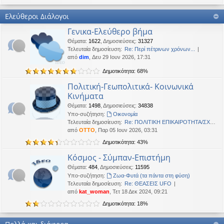
Καλή Μεγάλη Εβδομάδα. Καλή Ανάσταση.
Ελεύθεροι Διάλογοι
OTTO
•
Τετ 18 Μαρ 2026, 21:30
Γενικα-Ελεύθερο βήμα
Καλησπέρα!
Θέματα
:
1622
,
Δημοσιεύσεις
:
31327
Oropion
•
Τρί 17 Μαρ 2026, 07:43
Τελευταία δημοσίευση:
Re: Περί πέτρινων χρόνων...
Καλησπερα
από
dim
, Δευ 29 Ιουν 2026, 17:31
Δημοτικότητα: 68%
panta
•
Δευ 16 Μαρ 2026, 03:18
Έκανε Like σε αυτό το μήνυμα
Πολιτική-Γεωπολιτικά- Κοινωνικά
Κινήματα
OTTO
έγραψε:
↑
Θέματα
:
1498
,
Δημοσιεύσεις
:
34838
Καλώστονε. Είναι υπό κατοχή στο καθεστώς ΝΔ.
Υπο-συζήτηση:
Oικονομία
Τελευταία δημοσίευση:
Re: ΠΟΛΙΤΙΚΗ ΕΠΙΚΑΙΡΟΤΗΤΑ/ΣΧΟ…
OTTO
•
Δευ 16 Φεβ 2026, 18:20
από
OTTO
, Παρ 05 Ιουν 2026, 03:31
Καλώστονε. Είναι υπό κατοχή στο καθεστώς ΝΔ.
Δημοτικότητα: 43%
panta
•
Δευ 16 Φεβ 2026, 02:33
Κόσμος - Σύμπαν-Επιστήμη
Γεια χαρά. καλέ, πού πήγαν οι κόσμοι;
Θέματα
:
484
,
Δημοσιεύσεις
:
11595
Υπο-συζήτηση:
Ζωα-Φυτά (τα πάντα στη φύση)
BlueAngel
•
Πέμ 29 Ιαν 2026, 22:08
Τελευταία δημοσίευση:
Re: ΘΕΑΣΕΙΣ UFO
likes this message
από
kat_woman
, Τετ 18 Δεκ 2024, 09:21
OTTO
έγραψε:
↑
Δημοτικότητα: 18%
Καλησπερα