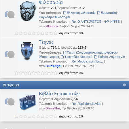
Φιλοσοφία
Θέματα
:
221
,
Δημοσιεύσεις
:
2512
Υπο-συζητήσεις:
Ελληνική Φιλοσοφία
,
Ευρωπαϊκή-
Παγκόσμια Φιλοσοφία
Τελευταία δημοσίευση:
Re: Ο ΑΝΤΙΧΡΙΣΤΟΣ - ΦΡ. ΝΙΤΣΕ
από
alkinoos
, Σάβ 21 Μαρ 2026, 14:13
Δημοτικότητα: 0%
Τέχνες
Θέματα
:
754
,
Δημοσιεύσεις
:
12347
Υπο-συζητήσεις:
Τέχνη (Ζωγραφική-κινηματογράφος-
θέατρο-χορος)
,
Τραγούδια-Μουσική
,
Ποίηση-Λογοτεχνία
Τελευταία δημοσίευση:
Re: Μουσική με ήλιο...
από
BlueAngel
, Πέμ 29 Ιαν 2026, 22:08
Δημοτικότητα: 0%
Διάφορα
Βιβλίο Επισκεπτών
Θέματα
:
3
,
Δημοσιεύσεις
:
56
Τελευταία δημοσίευση:
Re: Περί Μακεδονίας
από
Dhmellhn
, Τρί 09 Οκτ 2018, 00:46
Δημοτικότητα: 2%