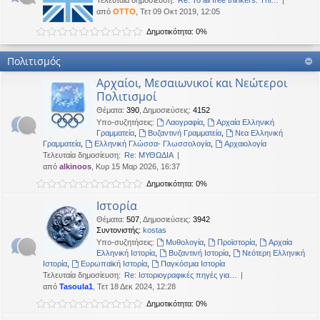
Τελευταία δημοσίευση:
Re: To all free thinkers: Thi…
από
OTTO
, Τετ 09 Οκτ 2019, 12:05
Δημοτικότητα: 0%
Πολιτισμός
Αρχαίοι, Μεσαιωνικοί και Νεώτεροι
Πολιτισμοί
Θέματα
:
390
,
Δημοσιεύσεις
:
4152
Υπο-συζητήσεις:
Λαογραφία
,
Αρχαία Ελληνική
Γραμματεία
,
Βυζαντινή Γραμματεία
,
Νεα Ελληνική
Γραμματεία
,
Ελληνική Γλώσσα- Γλωσσολογία
,
Αρχαιολογία
Τελευταία δημοσίευση:
Re: ΜΥΘΩΔΙΑ
από
alkinoos
, Κυρ 15 Μαρ 2026, 16:37
Δημοτικότητα: 0%
Ιστορία
Θέματα
:
507
,
Δημοσιεύσεις
:
3942
Συντονιστής:
kostas
Υπο-συζητήσεις:
Μυθολογία
,
Προϊστορία
,
Αρχαία
Ελληνική Ιστορία
,
Βυζαντινή Ιστορία
,
Νεότερη Ελληνική
Ιστορία
,
Ευρωπαϊκή Ιστορία
,
Παγκόσμια Ιστορία
Τελευταία δημοσίευση:
Re: Ιστοριογραφικές πηγές για…
από
Tasoula1
, Τετ 18 Δεκ 2024, 12:28
Δημοτικότητα: 0%