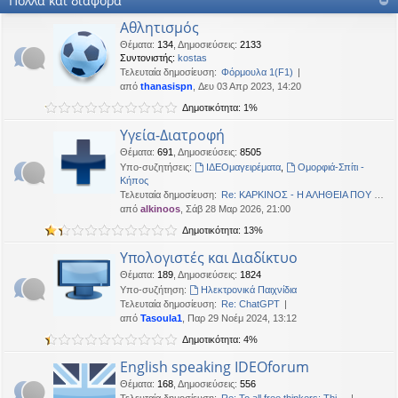
Πολλά και διάφορα
OTTO
•
Δευ 19 Ιαν 2026, 16:53
Αθλητισμός
Καλησπερα
Θέματα
:
134
,
Δημοσιεύσεις
:
2133
Συντονιστής:
kostas
neodikos
•
Κυρ 18 Ιαν 2026, 01:49
Τελευταία δημοσίευση:
Φόρμουλα 1(F1)
Καλημέρα σε όλους
από
thanasispn
, Δευ 03 Απρ 2023, 14:20
OTTO
•
Πέμ 08 Ιαν 2026, 01:33
Δημοτικότητα: 1%
Χρόνια πολλά, καλή χρονια με δικαιοσύνη στα παντα.
Υγεία-Διατροφή
Θέματα
:
691
,
Δημοσιεύσεις
:
8505
Υπο-συζητήσεις:
ΙΔΕΟμαγειρέματα
,
Ομορφιά-Σπίτι -
Κήπος
Τελευταία δημοσίευση:
Re: ΚΑΡΚΙΝΟΣ - Η ΑΛΗΘΕΙΑ ΠΟΥ …
από
alkinoos
, Σάβ 28 Μαρ 2026, 21:00
Δημοτικότητα: 13%
Υπολογιστές και Διαδίκτυο
Θέματα
:
189
,
Δημοσιεύσεις
:
1824
Υπο-συζήτηση:
Ηλεκτρονικά Παιχνίδια
Τελευταία δημοσίευση:
Re: ChatGPT
από
Tasoula1
, Παρ 29 Νοέμ 2024, 13:12
Δημοτικότητα: 4%
English speaking IDEOforum
Θέματα
:
168
,
Δημοσιεύσεις
:
556