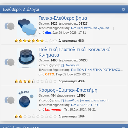
Καλή Μεγάλη Εβδομάδα. Καλή Ανάσταση.
Ελεύθεροι Διάλογοι
OTTO
•
Τετ 18 Μαρ 2026, 21:30
Γενικα-Ελεύθερο βήμα
Καλησπέρα!
Θέματα
:
1622
,
Δημοσιεύσεις
:
31327
Oropion
•
Τρί 17 Μαρ 2026, 07:43
Τελευταία δημοσίευση:
Re: Περί πέτρινων χρόνων...
Καλησπερα
από
dim
, Δευ 29 Ιουν 2026, 17:31
Δημοτικότητα: 68%
panta
•
Δευ 16 Μαρ 2026, 03:18
Έκανε Like σε αυτό το μήνυμα
Πολιτική-Γεωπολιτικά- Κοινωνικά
Κινήματα
OTTO
έγραψε:
↑
Θέματα
:
1498
,
Δημοσιεύσεις
:
34838
Καλώστονε. Είναι υπό κατοχή στο καθεστώς ΝΔ.
Υπο-συζήτηση:
Oικονομία
Τελευταία δημοσίευση:
Re: ΠΟΛΙΤΙΚΗ ΕΠΙΚΑΙΡΟΤΗΤΑ/ΣΧΟ…
OTTO
•
Δευ 16 Φεβ 2026, 18:20
από
OTTO
, Παρ 05 Ιουν 2026, 03:31
Καλώστονε. Είναι υπό κατοχή στο καθεστώς ΝΔ.
Δημοτικότητα: 43%
panta
•
Δευ 16 Φεβ 2026, 02:33
Κόσμος - Σύμπαν-Επιστήμη
Γεια χαρά. καλέ, πού πήγαν οι κόσμοι;
Θέματα
:
484
,
Δημοσιεύσεις
:
11595
Υπο-συζήτηση:
Ζωα-Φυτά (τα πάντα στη φύση)
BlueAngel
•
Πέμ 29 Ιαν 2026, 22:08
Τελευταία δημοσίευση:
Re: ΘΕΑΣΕΙΣ UFO
likes this message
από
kat_woman
, Τετ 18 Δεκ 2024, 09:21
OTTO
έγραψε:
↑
Δημοτικότητα: 18%
Καλησπερα