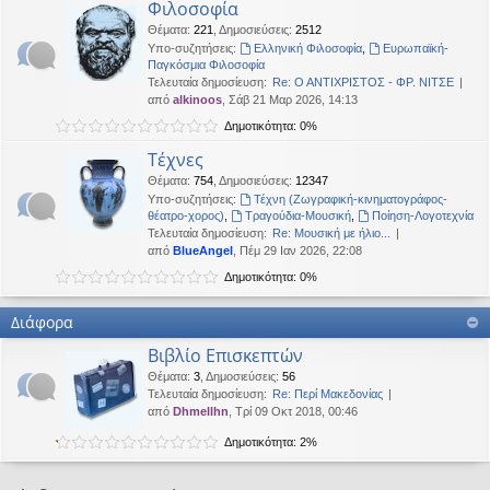
Φιλοσοφία
Θέματα
:
221
,
Δημοσιεύσεις
:
2512
Υπο-συζητήσεις:
Ελληνική Φιλοσοφία
,
Ευρωπαϊκή-
Παγκόσμια Φιλοσοφία
Τελευταία δημοσίευση:
Re: Ο ΑΝΤΙΧΡΙΣΤΟΣ - ΦΡ. ΝΙΤΣΕ
από
alkinoos
, Σάβ 21 Μαρ 2026, 14:13
Δημοτικότητα: 0%
Τέχνες
Θέματα
:
754
,
Δημοσιεύσεις
:
12347
Υπο-συζητήσεις:
Τέχνη (Ζωγραφική-κινηματογράφος-
θέατρο-χορος)
,
Τραγούδια-Μουσική
,
Ποίηση-Λογοτεχνία
Τελευταία δημοσίευση:
Re: Μουσική με ήλιο...
από
BlueAngel
, Πέμ 29 Ιαν 2026, 22:08
Δημοτικότητα: 0%
Διάφορα
Βιβλίο Επισκεπτών
Θέματα
:
3
,
Δημοσιεύσεις
:
56
Τελευταία δημοσίευση:
Re: Περί Μακεδονίας
από
Dhmellhn
, Τρί 09 Οκτ 2018, 00:46
Δημοτικότητα: 2%