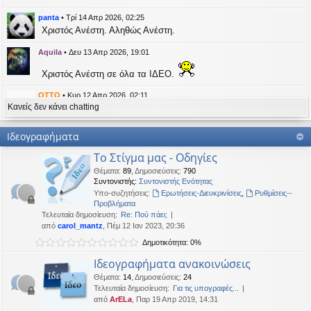
η
εις
panta
•
Τρί 14 Απρ 2026, 02:25
Χριστός Ανέστη. Αληθώς Ανέστη.
Aquila
•
Δευ 13 Απρ 2026, 19:01
Χριστός Ανέστη σε όλα τα ΙΔΕΟ.
OTTO
•
Κυρ 12 Απρ 2026, 02:11
Κανείς δεν κάνει chatting
likes this message
kat_woman
έγραψε:
↑
Ιδεογραφήματα
panta
έγραψε:
↑
Το Στίγμα μας - Οδηγίες
Καλή Μεγάλη Εβδομάδα. Καλή Ανάσταση.
Θέματα
:
89
,
Δημοσιεύσεις
:
790
Συντονιστής:
Συντονιστής Ενότητας
Καλή Ανάσταση σε όλους!
Υπο-συζητήσεις:
Ερωτήσεις-Διευκρινίσεις
,
Ρυθμίσεις--
Προβλήματα
Τελευταία δημοσίευση:
Re: Πού πάει;
kat_woman
•
Τετ 08 Απρ 2026, 14:21
από
carol_mantz
, Πέμ 12 Ιαν 2023, 20:36
Δημοτικότητα: 0%
panta
έγραψε:
↑
Καλή Μεγάλη Εβδομάδα. Καλή Ανάσταση.
Ιδεογραφήματα ανακοινώσεις
Θέματα
:
14
,
Δημοσιεύσεις
:
24
Καλή Ανάσταση σε όλους!
Τελευταία δημοσίευση:
Για τις υπογραφές...
από
ArELa
, Παρ 19 Απρ 2019, 14:31
panta
•
Δευ 06 Απρ 2026, 02:48