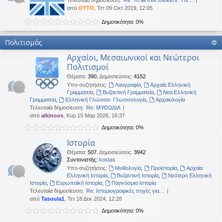
Τελευταία δημοσίευση:
Re: To all free thinkers: Thi…
από
OTTO
, Τετ 09 Οκτ 2019, 12:05
Δημοτικότητα: 0%
Πολιτισμός
Αρχαίοι, Μεσαιωνικοί και Νεώτεροι
Πολιτισμοί
Θέματα
:
390
,
Δημοσιεύσεις
:
4152
Υπο-συζητήσεις:
Λαογραφία
,
Αρχαία Ελληνική
Γραμματεία
,
Βυζαντινή Γραμματεία
,
Νεα Ελληνική
Γραμματεία
,
Ελληνική Γλώσσα- Γλωσσολογία
,
Αρχαιολογία
Τελευταία δημοσίευση:
Re: ΜΥΘΩΔΙΑ
από
alkinoos
, Κυρ 15 Μαρ 2026, 16:37
Δημοτικότητα: 0%
Ιστορία
Θέματα
:
507
,
Δημοσιεύσεις
:
3942
Συντονιστής:
kostas
Υπο-συζητήσεις:
Μυθολογία
,
Προϊστορία
,
Αρχαία
Ελληνική Ιστορία
,
Βυζαντινή Ιστορία
,
Νεότερη Ελληνική
Ιστορία
,
Ευρωπαϊκή Ιστορία
,
Παγκόσμια Ιστορία
Τελευταία δημοσίευση:
Re: Ιστοριογραφικές πηγές για…
από
Tasoula1
, Τετ 18 Δεκ 2024, 12:28
Δημοτικότητα: 0%