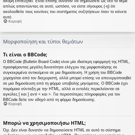
ακόμη επιτευχθεί. Είναι επίσης δυνατόν να σημειώσετε ως νέο το θέμα
απλώς απαντώντας σε αυτό, ωστόσο, να είστε σίγουρος (-η) ότι
ακολουθείτε τους κανόνες του συστήματος συζητήσεων όταν το κάνετε
αυτό.
Κορυφή
Μορφοποίηση και τύποι θεμάτων
Τι είναι ο BBCode;
Ο BBCode (Bulletin Board Code) είναι μία ιδιαίτερη εφαρμογή της HTML,
προσφέροντας μεγάλη δυνατότητα ελέγχου της μορφοποίησης σε
συγκεκριμένα αντικείμενα σε μια δημοσίευση. Η χρήση του BBCode
χορηγείται από τον διαχειριστή, αλλά μπορεί επίσης να απενεργοποιηθεί
σε μια δημοσίευση από τη φόρμα υποβολής μηνύματος. Ο BBCode έχει
παρόμοια σύνταξη με την HTML, αλλά οι εντολές περικλείονται σε
αγκύλες [ και ] αντί < και >. Για περισσότερες πληροφορίες για τον
BBCode δείτε τον οδηγό από τη φόρμα δημοσίευσης.
Κορυφή
Μπορώ να χρησιμοποιήσω HTML;
Όχι. Δεν είναι δυνατόν να δημοσιεύσετε HTML σε αυτό το σύστημα