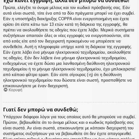
Έχω κάνει εγγραφή, αλλά δεν μπορώ να συνδεθώ!
Πρώτα, ελέγξτε το όνομα μέλους και τον κωδικό πρόσβασής σας. Εάν
αυτά είναι σωστά, τότε ένα από τα δύο πράγματα μπορεί να έχει συμβεί.
Εάν η υποστήριξη διακήρυξης COPPA είναι ενεργοποιημένη και έχετε
ορίσει ότι είστε κάτω των 13 ετών κατά τη διάρκεια της εγγραφής, θα
πρέπει να ακολουθήσετε τις οδηγίες που έχετε λάβει. Μερικά συστήματα
συζητήσεων απαιτούν όλες οι νέες εγγραφές να ενεργοποιούνται, είτε
από εσάς είτε από τον διαχειριστή προκειμένου να μπορέσετε να
συνδεθείτε. Αυτή η πληροφορία υπήρχε κατά τη διάρκεια της εγγραφής.
Εάν έχετε λάβει ένα μήνυμα ηλεκτρονικού ταχυδρομείου, ακολουθήστε
τις οδηγίες. Εάν δεν λάβετε ένα μήνυμα ηλεκτρονικού ταχυδρομείου,
ενδεχομένως να έχετε δώσει μια λανθασμένη διεύθυνση ηλεκτρονικού
ταχυδρομείου ή το μήνυμα ηλεκτρονικού ταχυδρομείου, έχει μπλοκαριστεί
από κάποιο φίλτρο spam. Εάν είστε σίγουρος (-η) ότι η διεύθυνση
ηλεκτρονικού ταχυδρομείου που δώσατε είναι σωστή, προσπαθήστε να
επικοινωνήσετε με έναν διαχειριστή.
Κορυφή
Γιατί δεν μπορώ να συνδεθώ;
Υπάρχουν διάφοροι λόγοι για τους οποίους αυτό θα μπορούσε να συμβεί.
Πρώτον, βεβαιωθείτε ότι το όνομα μέλους και ο κωδικός πρόσβασής σας
είναι σωστά. Αν είναι σωστά, επικοινωνήστε με κάποιον διαχειριστή του
συστήματος συζητήσεων για να βεβαιωθείτε ότι δεν έχετε απαγορευθεί.