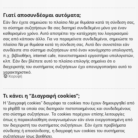
Γιατί αποσυνδέομαι αυτόματα;
Εάν δεν έχετε σημειώσει το πλαίσιο
Να με θυμάσαι
κατά τη σύνδεση σας,
το σύστημα συζητήσεων θα σας διατηρεί συνδεδεμένο μόνο για έναν
καθορισμένο χρόνο. Αυτό αποτρέπει την κατάχρηση του λογαριασμού
σας από κάποιον άλλο. Για να παραμείνετε συνδεδεμένοι, σημειώστε το
πλαίσιο
Να με θυμάσαι
κατά τη σύνδεση σας. Αυτό δεν συνιστάται εάν
συνδέεστε στο σύστημα συζητήσεων από έναν κοινόχρηστο υπολογιστή,
π.χ. βιβλιοθήκη, internet cafe, πανεπιστημιακό εργαστήριο υπολογιστών,
κλπ. Εάν δεν βλέπετε αυτό το πλαίσιο επιλογής σημαίνει ότι ο
διαχειριστής του συστήματος συζητήσεων έχει απενεργοποιήσει αυτό το
χαρακτηριστικό.
Κορυφή
Τι κάνει η “Διαγραφή cookies”;
Η “Διαγραφή cookies” διαγράφει τα cookies που έχουν δημιουργηθεί από
το phpBB τα οποία σας διατηρούν πιστοποιημένους και συνδεδεμένους
στο σύστημα συζητήσεων. Τα cookies παρέχουν επίσης λειτουργίες
όπως η παρακολούθηση αναγνωσμένων εάν είναι ενεργοποιημένη από
τον διαχειριστή του συστήματος συζητήσεων. Εάν έχετε προβλήματα
σύνδεσης ή αποσύνδεσης, η διαγραφή των cookies του συστήματος
συζητήσεων ίσως βοηθήσει.