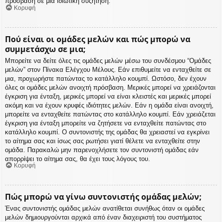
πρόσβαση σε μια ιδιωτική συζήτηση.
Κορυφή
Πού είναι οι ομάδες μελών και πώς μπορώ να
συμμετάσχω σε μια;
Μπορείτε να δείτε όλες τις ομάδες μελών μέσω του συνδέσμου “Ομάδες
μελών” στον Πίνακα Ελέγχου Μέλους. Εάν επιθυμείτε να ενταχθείτε σε
μια, προχωρήστε πατώντας το κατάλληλο κουμπί. Ωστόσο, δεν έχουν
όλες οι ομάδες μελών ανοιχτή πρόσβαση. Μερικές μπορεί να χρειάζονται
έγκριση για ένταξη, μερικές μπορεί να είναι κλειστές και μερικές μπορεί
ακόμη και να έχουν κρυφές ιδιότητες μελών. Εάν η ομάδα είναι ανοιχτή,
μπορείτε να ενταχθείτε πατώντας στο κατάλληλο κουμπί. Εάν χρειάζεται
έγκριση για ένταξη μπορείτε να ζητήσετε να ενταχθείτε πατώντας στο
κατάλληλο κουμπί. Ο συντονιστής της ομάδας θα χρειαστεί να εγκρίνει
το αίτημα σας και ίσως σας ρωτήσει γιατί θέλετε να ενταχθείτε στην
ομάδα. Παρακαλώ μην παρενοχλήσετε τον συντονιστή ομάδας εάν
απορρίψει το αίτημα σας, θα έχει τους λόγους του.
Κορυφή
Πώς μπορώ να γίνω συντονιστής ομάδας μελών;
Ένας συντονιστής ομάδας μελών ανατίθεται συνήθως όταν οι ομάδες
μελών δημιουργούνται αρχικά από έναν διαχειριστή του συστήματος