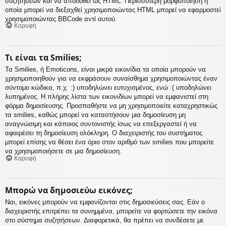
συζητήσεων και να αποδοθεί ως HTML. Περισσότερη μορφοποίηση η
οποία μπορεί να διεξαχθεί χρησιμοποιώντας HTML μπορεί να εφαρμοστεί
χρησιμοποιώντας BBCode αντί αυτού.
Κορυφή
Τι είναι τα Smilies;
Τα Smilies, ή Emoticons, είναι μικρά εικονίδια τα οποία μπορούν να
χρησιμοποιηθούν για να εκφράσουν συναίσθημα χρησιμοποιώντας έναν
σύντομο κώδικα, π.χ. :) υποδηλώνει ευτυχισμένος, ενώ :( υποδηλώνει
λυπημένος. Η πλήρης λίστα των εικονιδίων μπορεί να εμφανιστεί στη
φόρμα δημοσίευσης. Προσπαθήστε να μη χρησιμοποιείτε καταχρηστικώς
τα smilies, καθώς μπορεί να καταστήσουν μια δημοσίευση μη
αναγνώσιμη και κάποιος συντονιστής ίσως να επεξεργαστεί ή να
αφαιρέσει τη δημοσίευση ολόκληρη. Ο διαχειριστής του συστήματος
μπορεί επίσης να θέσει ένα όριο στον αριθμό των smilies που μπορείτε
να χρησιμοποιήσετε σε μια δημοσίευση.
Κορυφή
Μπορώ να δημοσιεύω εικόνες;
Ναι, εικόνες μπορούν να εμφανίζονται στις δημοσιεύσεις σας. Εάν ο
διαχειριστής επιτρέπει τα συνημμένα, μπορείτε να φορτώσετε την εικόνα
στο σύστημα συζητήσεων. Διαφορετικά, θα πρέπει να συνδέσετε με