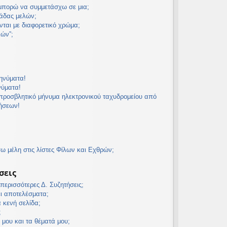
 μπορώ να συμμετάσχω σε μια;
άδας μελών;
νται με διαφορετικό χρώμα;
λών”;
ηνύματα!
νύματα!
προσβλητικό μήνυμα ηλεκτρονικού ταχυδρομείου από
τήσεων!
 μέλη στις λίστες Φίλων και Εχθρών;
σεις
ερισσότερες Δ. Συζητήσεις;
ει αποτελέσματα;
α κενή σελίδα;
;
 μου και τα θέματά μου;