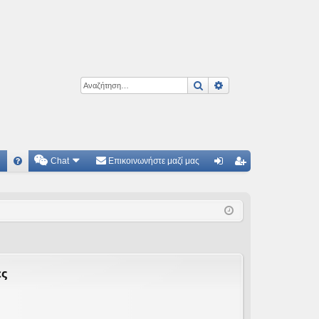
Αναζήτηση
Ειδική αναζήτηση
Chat
Επικοινωνήστε μαζί μας
Γ
Συ
ύν
γγ
χν
δε
ρα
ές
ση
φ
ερ
ή
ωτ
ες
ήσ
εις