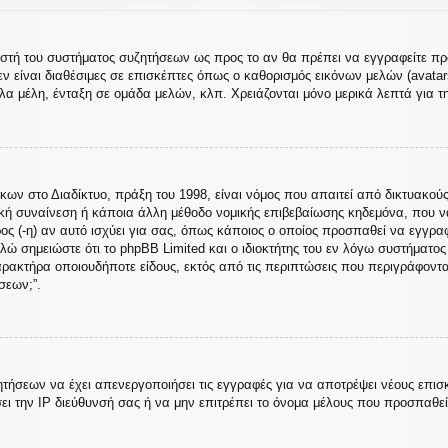
ιριστή του συστήματος συζητήσεων ως προς το αν θα πρέπει να εγγραφείτε 
ν είναι διαθέσιμες σε επισκέπτες όπως ο καθορισμός εικόνων μελών (avata
α μέλη, ένταξη σε ομάδα μελών, κλπ. Χρειάζονται μόνο μερικά λεπτά για τ
 στο Διαδίκτυο, πράξη του 1998, είναι νόμος που απαιτεί από δικτυακούς
κή συναίνεση ή κάποια άλλη μέθοδο νομικής επιβεβαίωσης κηδεμόνα, που 
ρος (-η) αν αυτό ισχύει για σας, όπως κάποιος ο οποίος προσπαθεί να εγγρα
λώ σημειώστε ότι το phpBB Limited και ο ιδιοκτήτης του εν λόγω συστήματο
χαρακτήρα οποιουδήποτε είδους, εκτός από τις περιπτώσεις που περιγράφοντ
σεων;”.
ητήσεων να έχει απενεργοποιήσει τις εγγραφές για να αποτρέψει νέους επισ
ει την IP διεύθυνσή σας ή να μην επιτρέπει το όνομα μέλους που προσπαθε