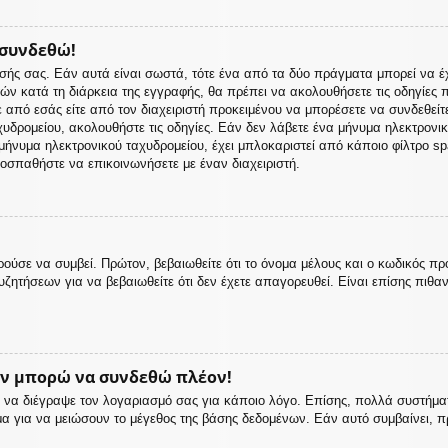
 συνδεθώ!
σής σας. Εάν αυτά είναι σωστά, τότε ένα από τα δύο πράγματα μπορεί να έ
 ετών κατά τη διάρκεια της εγγραφής, θα πρέπει να ακολουθήσετε τις οδηγίε
ε από εσάς είτε από τον διαχειριστή προκειμένου να μπορέσετε να συνδεθείτ
υδρομείου, ακολουθήστε τις οδηγίες. Εάν δεν λάβετε ένα μήνυμα ηλεκτρονι
ήνυμα ηλεκτρονικού ταχυδρομείου, έχει μπλοκαριστεί από κάποιο φίλτρο spam
οσπαθήστε να επικοινωνήσετε με έναν διαχειριστή.
ούσε να συμβεί. Πρώτον, βεβαιωθείτε ότι το όνομα μέλους και ο κωδικός πρ
ζητήσεων για να βεβαιωθείτε ότι δεν έχετε απαγορευθεί. Είναι επίσης πιθαν
εν μπορώ να συνδεθώ πλέον!
 ή να διέγραψε τον λογαριασμό σας για κάποιο λόγο. Επίσης, πολλά συστή
μα για να μειώσουν το μέγεθος της βάσης δεδομένων. Εάν αυτό συμβαίνει, π