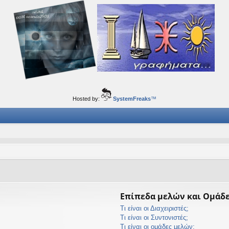
ορφα ταξίδια του νού...
Hosted by:
SystemFreaks
™
Επίπεδα μελών και Ομάδ
Τι είναι οι Διαχειριστές;
Τι είναι οι Συντονιστές;
Τι είναι οι ομάδες μελών;