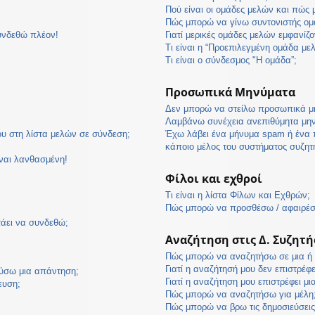
Πού είναι οι ομάδες μελών και πώς
Πώς μπορώ να γίνω συντονιστής ομ
υνδεθώ πλέον!
Γιατί μερικές ομάδες μελών εμφανίζο
Τι είναι η “Προεπιλεγμένη ομάδα με
Τι είναι ο σύνδεσμος "Η ομάδα”;
Προσωπικά Μηνύματα
Δεν μπορώ να στείλω προσωπικά μ
Λαμβάνω συνέχεια ανεπιθύμητα μη
υ στη λίστα μελών σε σύνδεση;
Έχω λάβει ένα μήνυμα spam ή ένα 
κάποιο μέλος του συστήματος συζη
ίναι λανθασμένη!
Φίλοι και εχθροί
Τι είναι η λίστα Φίλων και Εχθρών;
Πώς μπορώ να προσθέσω / αφαιρέσω
τάει να συνδεθώ;
Αναζήτηση στις Δ. Συζητή
Πώς μπορώ να αναζητήσω σε μια ή π
Γιατί η αναζήτησή μου δεν επιστρέφ
ύσω μια απάντηση;
Γιατί η αναζήτηση μου επιστρέφει μι
ευση;
Πώς μπορώ να αναζητήσω για μέλη
Πώς μπορώ να βρω τις δημοσιεύσεις