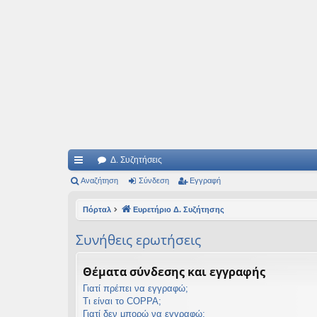
Ιδεογραφήματα
Αυτός ο τόπος φιλοδοξεί να ανοίγει μονοπάτια για τα συναρπαστικά και όμ
Δ. Συζητήσεις
ρή
Αναζήτηση
Σύνδεση
Εγγραφή
γο
Πόρταλ
Ευρετήριο Δ. Συζήτησης
ρε
Συνήθεις ερωτήσεις
ς
συ
Θέματα σύνδεσης και εγγραφής
νδ
Γιατί πρέπει να εγγραφώ;
Τι είναι το COPPA;
έσ
Γιατί δεν μπορώ να εγγραφώ;