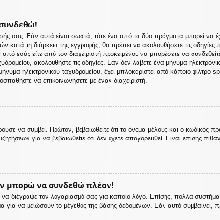
 συνδεθώ!
σής σας. Εάν αυτά είναι σωστά, τότε ένα από τα δύο πράγματα μπορεί να έ
 ετών κατά τη διάρκεια της εγγραφής, θα πρέπει να ακολουθήσετε τις οδηγίε
ε από εσάς είτε από τον διαχειριστή προκειμένου να μπορέσετε να συνδεθείτ
υδρομείου, ακολουθήστε τις οδηγίες. Εάν δεν λάβετε ένα μήνυμα ηλεκτρονι
ήνυμα ηλεκτρονικού ταχυδρομείου, έχει μπλοκαριστεί από κάποιο φίλτρο spam
οσπαθήστε να επικοινωνήσετε με έναν διαχειριστή.
ούσε να συμβεί. Πρώτον, βεβαιωθείτε ότι το όνομα μέλους και ο κωδικός πρ
ζητήσεων για να βεβαιωθείτε ότι δεν έχετε απαγορευθεί. Είναι επίσης πιθαν
εν μπορώ να συνδεθώ πλέον!
 ή να διέγραψε τον λογαριασμό σας για κάποιο λόγο. Επίσης, πολλά συστή
μα για να μειώσουν το μέγεθος της βάσης δεδομένων. Εάν αυτό συμβαίνει, π