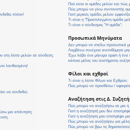
Πού είναι οι ομάδες μελών και πώς
Πώς μπορώ να γίνω συντονιστής ομ
υνδεθώ πλέον!
Γιατί μερικές ομάδες μελών εμφανίζο
Τι είναι η “Προεπιλεγμένη ομάδα με
Τι είναι ο σύνδεσμος "Η ομάδα”;
Προσωπικά Μηνύματα
Δεν μπορώ να στείλω προσωπικά μ
Λαμβάνω συνέχεια ανεπιθύμητα μη
υ στη λίστα μελών σε σύνδεση;
Έχω λάβει ένα μήνυμα spam ή ένα 
κάποιο μέλος του συστήματος συζη
ίναι λανθασμένη!
Φίλοι και εχθροί
Τι είναι η λίστα Φίλων και Εχθρών;
Πώς μπορώ να προσθέσω / αφαιρέσω
τάει να συνδεθώ;
Αναζήτηση στις Δ. Συζητή
Πώς μπορώ να αναζητήσω σε μια ή π
Γιατί η αναζήτησή μου δεν επιστρέφ
ύσω μια απάντηση;
Γιατί η αναζήτηση μου επιστρέφει μι
ευση;
Πώς μπορώ να αναζητήσω για μέλη
Πώς μπορώ να βρω τις δημοσιεύσεις