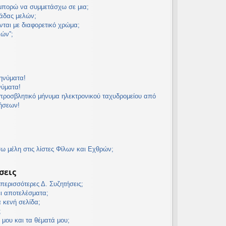
 μπορώ να συμμετάσχω σε μια;
άδας μελών;
νται με διαφορετικό χρώμα;
λών”;
ηνύματα!
νύματα!
προσβλητικό μήνυμα ηλεκτρονικού ταχυδρομείου από
τήσεων!
 μέλη στις λίστες Φίλων και Εχθρών;
σεις
ερισσότερες Δ. Συζητήσεις;
ει αποτελέσματα;
α κενή σελίδα;
;
 μου και τα θέματά μου;