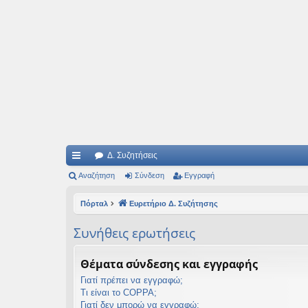
Ιδεογραφήματα
Αυτός ο τόπος φιλοδοξεί να ανοίγει μονοπάτια για τα συναρπαστικά και όμ
Δ. Συζητήσεις
ρή
Αναζήτηση
Σύνδεση
Εγγραφή
γο
Πόρταλ
Ευρετήριο Δ. Συζήτησης
ρε
Συνήθεις ερωτήσεις
ς
συ
Θέματα σύνδεσης και εγγραφής
νδ
Γιατί πρέπει να εγγραφώ;
Τι είναι το COPPA;
έσ
Γιατί δεν μπορώ να εγγραφώ;