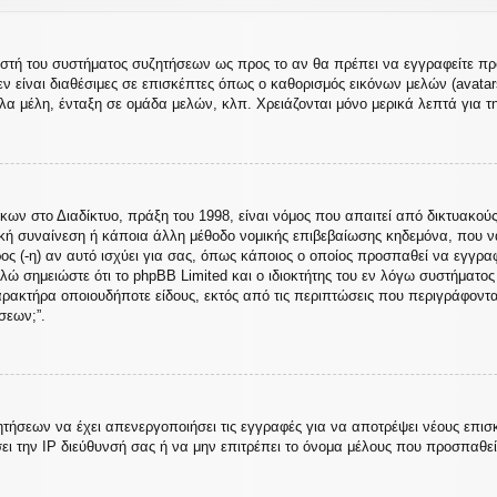
ιριστή του συστήματος συζητήσεων ως προς το αν θα πρέπει να εγγραφείτε 
ν είναι διαθέσιμες σε επισκέπτες όπως ο καθορισμός εικόνων μελών (avata
α μέλη, ένταξη σε ομάδα μελών, κλπ. Χρειάζονται μόνο μερικά λεπτά για τ
 στο Διαδίκτυο, πράξη του 1998, είναι νόμος που απαιτεί από δικτυακούς
κή συναίνεση ή κάποια άλλη μέθοδο νομικής επιβεβαίωσης κηδεμόνα, που 
ρος (-η) αν αυτό ισχύει για σας, όπως κάποιος ο οποίος προσπαθεί να εγγρα
λώ σημειώστε ότι το phpBB Limited και ο ιδιοκτήτης του εν λόγω συστήματο
χαρακτήρα οποιουδήποτε είδους, εκτός από τις περιπτώσεις που περιγράφοντ
σεων;”.
ητήσεων να έχει απενεργοποιήσει τις εγγραφές για να αποτρέψει νέους επισ
ει την IP διεύθυνσή σας ή να μην επιτρέπει το όνομα μέλους που προσπαθε