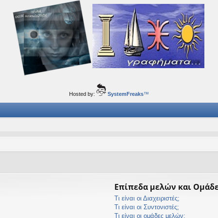
ορφα ταξίδια του νού...
Hosted by:
SystemFreaks
™
Επίπεδα μελών και Ομάδ
Τι είναι οι Διαχειριστές;
Τι είναι οι Συντονιστές;
Τι είναι οι ομάδες μελών;