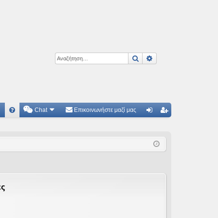
Αναζήτηση
Ειδική αναζήτηση
Chat
Επικοινωνήστε μαζί μας
Γ
Συ
ύν
γγ
χν
δε
ρα
ές
ση
φ
ερ
ή
ωτ
ες
ήσ
εις