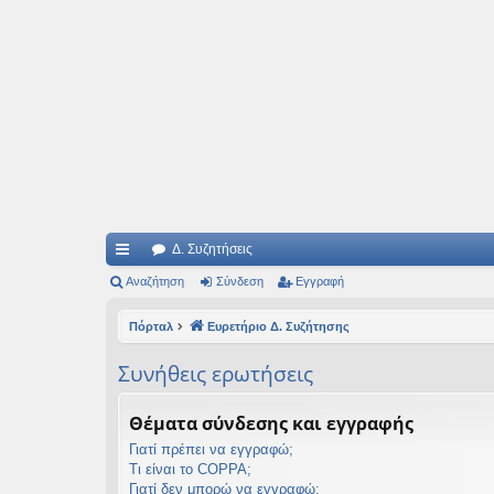
Ιδεογραφήματα
Αυτός ο τόπος φιλοδοξεί να ανοίγει μονοπάτια για τα συναρπαστικά και όμ
Δ. Συζητήσεις
ρή
Αναζήτηση
Σύνδεση
Εγγραφή
γο
Πόρταλ
Ευρετήριο Δ. Συζήτησης
ρε
Συνήθεις ερωτήσεις
ς
συ
Θέματα σύνδεσης και εγγραφής
νδ
Γιατί πρέπει να εγγραφώ;
Τι είναι το COPPA;
έσ
Γιατί δεν μπορώ να εγγραφώ;