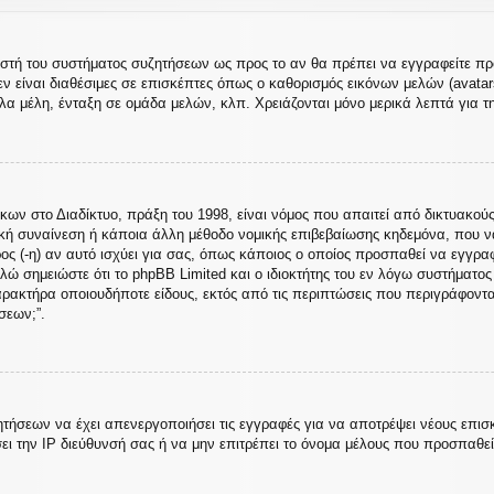
ιριστή του συστήματος συζητήσεων ως προς το αν θα πρέπει να εγγραφείτε 
ν είναι διαθέσιμες σε επισκέπτες όπως ο καθορισμός εικόνων μελών (avata
α μέλη, ένταξη σε ομάδα μελών, κλπ. Χρειάζονται μόνο μερικά λεπτά για τ
 στο Διαδίκτυο, πράξη του 1998, είναι νόμος που απαιτεί από δικτυακούς
κή συναίνεση ή κάποια άλλη μέθοδο νομικής επιβεβαίωσης κηδεμόνα, που 
ρος (-η) αν αυτό ισχύει για σας, όπως κάποιος ο οποίος προσπαθεί να εγγρα
λώ σημειώστε ότι το phpBB Limited και ο ιδιοκτήτης του εν λόγω συστήματο
χαρακτήρα οποιουδήποτε είδους, εκτός από τις περιπτώσεις που περιγράφοντ
σεων;”.
ητήσεων να έχει απενεργοποιήσει τις εγγραφές για να αποτρέψει νέους επισ
ει την IP διεύθυνσή σας ή να μην επιτρέπει το όνομα μέλους που προσπαθε