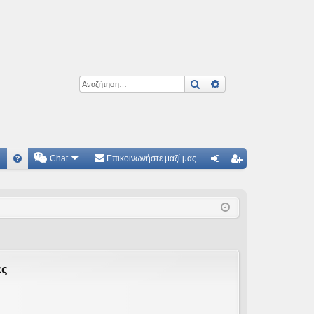
Αναζήτηση
Ειδική αναζήτηση
Chat
Επικοινωνήστε μαζί μας
Γ
Συ
ύν
γγ
χν
δε
ρα
ές
ση
φ
ερ
ή
ωτ
ες
ήσ
εις