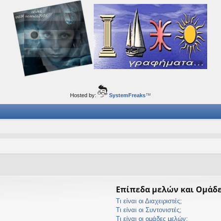
ορφα ταξίδια του νού...
Hosted by:
SystemFreaks
™
Επίπεδα μελών και Ομάδ
Τι είναι οι Διαχειριστές;
Τι είναι οι Συντονιστές;
Τι είναι οι ομάδες μελών;