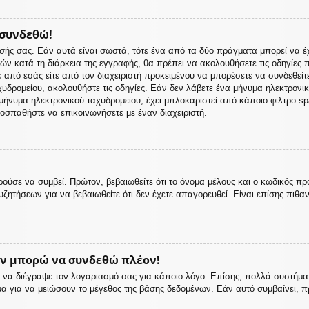
 συνδεθώ!
σής σας. Εάν αυτά είναι σωστά, τότε ένα από τα δύο πράγματα μπορεί να έ
 ετών κατά τη διάρκεια της εγγραφής, θα πρέπει να ακολουθήσετε τις οδηγίε
ε από εσάς είτε από τον διαχειριστή προκειμένου να μπορέσετε να συνδεθείτ
υδρομείου, ακολουθήστε τις οδηγίες. Εάν δεν λάβετε ένα μήνυμα ηλεκτρονι
ήνυμα ηλεκτρονικού ταχυδρομείου, έχει μπλοκαριστεί από κάποιο φίλτρο spam
οσπαθήστε να επικοινωνήσετε με έναν διαχειριστή.
ούσε να συμβεί. Πρώτον, βεβαιωθείτε ότι το όνομα μέλους και ο κωδικός πρ
ζητήσεων για να βεβαιωθείτε ότι δεν έχετε απαγορευθεί. Είναι επίσης πιθαν
εν μπορώ να συνδεθώ πλέον!
 ή να διέγραψε τον λογαριασμό σας για κάποιο λόγο. Επίσης, πολλά συστή
μα για να μειώσουν το μέγεθος της βάσης δεδομένων. Εάν αυτό συμβαίνει, π