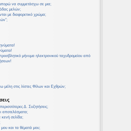
 μπορώ να συμμετάσχω σε μια;
άδας μελών;
νται με διαφορετικό χρώμα;
λών”;
ηνύματα!
νύματα!
προσβλητικό μήνυμα ηλεκτρονικού ταχυδρομείου από
τήσεων!
 μέλη στις λίστες Φίλων και Εχθρών;
σεις
ερισσότερες Δ. Συζητήσεις;
ει αποτελέσματα;
α κενή σελίδα;
;
 μου και τα θέματά μου;