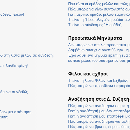
Πού είναι οι ομάδες μελών και πώς
Πώς μπορώ να γίνω συντονιστής ομ
υνδεθώ πλέον!
Γιατί μερικές ομάδες μελών εμφανίζο
Τι είναι η “Προεπιλεγμένη ομάδα με
Τι είναι ο σύνδεσμος "Η ομάδα”;
Προσωπικά Μηνύματα
Δεν μπορώ να στείλω προσωπικά μ
Λαμβάνω συνέχεια ανεπιθύμητα μη
υ στη λίστα μελών σε σύνδεση;
Έχω λάβει ένα μήνυμα spam ή ένα 
κάποιο μέλος του συστήματος συζη
ίναι λανθασμένη!
Φίλοι και εχθροί
Τι είναι η λίστα Φίλων και Εχθρών;
Πώς μπορώ να προσθέσω / αφαιρέσω
τάει να συνδεθώ;
Αναζήτηση στις Δ. Συζητή
Πώς μπορώ να αναζητήσω σε μια ή π
Γιατί η αναζήτησή μου δεν επιστρέφ
ύσω μια απάντηση;
Γιατί η αναζήτηση μου επιστρέφει μι
ευση;
Πώς μπορώ να αναζητήσω για μέλη
Πώς μπορώ να βρω τις δημοσιεύσεις