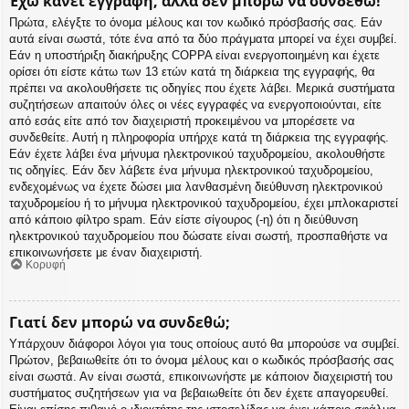
Έχω κάνει εγγραφή, αλλά δεν μπορώ να συνδεθώ!
Πρώτα, ελέγξτε το όνομα μέλους και τον κωδικό πρόσβασής σας. Εάν
αυτά είναι σωστά, τότε ένα από τα δύο πράγματα μπορεί να έχει συμβεί.
Εάν η υποστήριξη διακήρυξης COPPA είναι ενεργοποιημένη και έχετε
ορίσει ότι είστε κάτω των 13 ετών κατά τη διάρκεια της εγγραφής, θα
πρέπει να ακολουθήσετε τις οδηγίες που έχετε λάβει. Μερικά συστήματα
συζητήσεων απαιτούν όλες οι νέες εγγραφές να ενεργοποιούνται, είτε
από εσάς είτε από τον διαχειριστή προκειμένου να μπορέσετε να
συνδεθείτε. Αυτή η πληροφορία υπήρχε κατά τη διάρκεια της εγγραφής.
Εάν έχετε λάβει ένα μήνυμα ηλεκτρονικού ταχυδρομείου, ακολουθήστε
τις οδηγίες. Εάν δεν λάβετε ένα μήνυμα ηλεκτρονικού ταχυδρομείου,
ενδεχομένως να έχετε δώσει μια λανθασμένη διεύθυνση ηλεκτρονικού
ταχυδρομείου ή το μήνυμα ηλεκτρονικού ταχυδρομείου, έχει μπλοκαριστεί
από κάποιο φίλτρο spam. Εάν είστε σίγουρος (-η) ότι η διεύθυνση
ηλεκτρονικού ταχυδρομείου που δώσατε είναι σωστή, προσπαθήστε να
επικοινωνήσετε με έναν διαχειριστή.
Κορυφή
Γιατί δεν μπορώ να συνδεθώ;
Υπάρχουν διάφοροι λόγοι για τους οποίους αυτό θα μπορούσε να συμβεί.
Πρώτον, βεβαιωθείτε ότι το όνομα μέλους και ο κωδικός πρόσβασής σας
είναι σωστά. Αν είναι σωστά, επικοινωνήστε με κάποιον διαχειριστή του
συστήματος συζητήσεων για να βεβαιωθείτε ότι δεν έχετε απαγορευθεί.