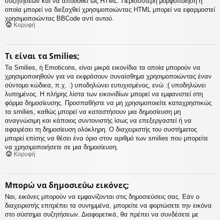
συζητήσεων και να αποδοθεί ως HTML. Περισσότερη μορφοποίηση η
οποία μπορεί να διεξαχθεί χρησιμοποιώντας HTML μπορεί να εφαρμοστεί
χρησιμοποιώντας BBCode αντί αυτού.
Κορυφή
Τι είναι τα Smilies;
Τα Smilies, ή Emoticons, είναι μικρά εικονίδια τα οποία μπορούν να
χρησιμοποιηθούν για να εκφράσουν συναίσθημα χρησιμοποιώντας έναν
σύντομο κώδικα, π.χ. :) υποδηλώνει ευτυχισμένος, ενώ :( υποδηλώνει
λυπημένος. Η πλήρης λίστα των εικονιδίων μπορεί να εμφανιστεί στη
φόρμα δημοσίευσης. Προσπαθήστε να μη χρησιμοποιείτε καταχρηστικώς
τα smilies, καθώς μπορεί να καταστήσουν μια δημοσίευση μη
αναγνώσιμη και κάποιος συντονιστής ίσως να επεξεργαστεί ή να
αφαιρέσει τη δημοσίευση ολόκληρη. Ο διαχειριστής του συστήματος
μπορεί επίσης να θέσει ένα όριο στον αριθμό των smilies που μπορείτε
να χρησιμοποιήσετε σε μια δημοσίευση.
Κορυφή
Μπορώ να δημοσιεύω εικόνες;
Ναι, εικόνες μπορούν να εμφανίζονται στις δημοσιεύσεις σας. Εάν ο
διαχειριστής επιτρέπει τα συνημμένα, μπορείτε να φορτώσετε την εικόνα
στο σύστημα συζητήσεων. Διαφορετικά, θα πρέπει να συνδέσετε με