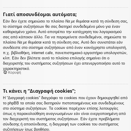
Γιατί αποσυνδέομαι αυτόματα;
Εάν δεν έχετε σημειώσει το πλαίσιο
Να με θυμάσαι
κατά τη σύνδεση σας,
το σύστημα συζητήσεων θα σας διατηρεί συνδεδεμένο μόνο για έναν
καθορισμένο χρόνο. Αυτό αποτρέπει την κατάχρηση του λογαριασμού
σας από κάποιον άλλο. Για να παραμείνετε συνδεδεμένοι, σημειώστε το
πλαίσιο
Να με θυμάσαι
κατά τη σύνδεση σας. Αυτό δεν συνιστάται εάν
συνδέεστε στο σύστημα συζητήσεων από έναν κοινόχρηστο υπολογιστή,
π.χ. βιβλιοθήκη, internet cafe, πανεπιστημιακό εργαστήριο υπολογιστών,
κλπ. Εάν δεν βλέπετε αυτό το πλαίσιο επιλογής σημαίνει ότι ο
διαχειριστής του συστήματος συζητήσεων έχει απενεργοποιήσει αυτό το
χαρακτηριστικό.
Κορυφή
Τι κάνει η “Διαγραφή cookies”;
Η “Διαγραφή cookies” διαγράφει τα cookies που έχουν δημιουργηθεί από
το phpBB τα οποία σας διατηρούν πιστοποιημένους και συνδεδεμένους
στο σύστημα συζητήσεων. Τα cookies παρέχουν επίσης λειτουργίες
όπως η παρακολούθηση αναγνωσμένων εάν είναι ενεργοποιημένη από
τον διαχειριστή του συστήματος συζητήσεων. Εάν έχετε προβλήματα
σύνδεσης ή αποσύνδεσης, η διαγραφή των cookies του συστήματος
συζητήσεων ίσως βοηθήσει.