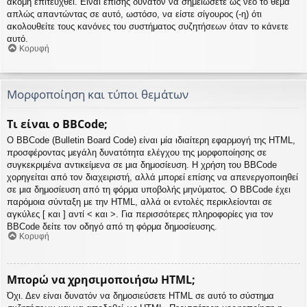
ακόμη επιτευχθεί. Είναι επίσης δυνατόν να σημειώσετε ως νέο το θέμα
απλώς απαντώντας σε αυτό, ωστόσο, να είστε σίγουρος (-η) ότι
ακολουθείτε τους κανόνες του συστήματος συζητήσεων όταν το κάνετε
αυτό.
Κορυφή
Μορφοποίηση και τύποι θεμάτων
Τι είναι ο BBCode;
Ο BBCode (Bulletin Board Code) είναι μία ιδιαίτερη εφαρμογή της HTML,
προσφέροντας μεγάλη δυνατότητα ελέγχου της μορφοποίησης σε
συγκεκριμένα αντικείμενα σε μια δημοσίευση. Η χρήση του BBCode
χορηγείται από τον διαχειριστή, αλλά μπορεί επίσης να απενεργοποιηθεί
σε μια δημοσίευση από τη φόρμα υποβολής μηνύματος. Ο BBCode έχει
παρόμοια σύνταξη με την HTML, αλλά οι εντολές περικλείονται σε
αγκύλες [ και ] αντί < και >. Για περισσότερες πληροφορίες για τον
BBCode δείτε τον οδηγό από τη φόρμα δημοσίευσης.
Κορυφή
Μπορώ να χρησιμοποιήσω HTML;
Όχι. Δεν είναι δυνατόν να δημοσιεύσετε HTML σε αυτό το σύστημα