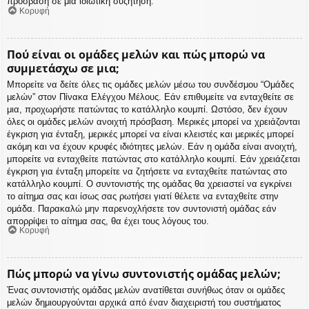
πρόσβαση σε μια ιδιωτική συζήτηση.
Κορυφή
Πού είναι οι ομάδες μελών και πώς μπορώ να
συμμετάσχω σε μια;
Μπορείτε να δείτε όλες τις ομάδες μελών μέσω του συνδέσμου “Ομάδες
μελών” στον Πίνακα Ελέγχου Μέλους. Εάν επιθυμείτε να ενταχθείτε σε
μια, προχωρήστε πατώντας το κατάλληλο κουμπί. Ωστόσο, δεν έχουν
όλες οι ομάδες μελών ανοιχτή πρόσβαση. Μερικές μπορεί να χρειάζονται
έγκριση για ένταξη, μερικές μπορεί να είναι κλειστές και μερικές μπορεί
ακόμη και να έχουν κρυφές ιδιότητες μελών. Εάν η ομάδα είναι ανοιχτή,
μπορείτε να ενταχθείτε πατώντας στο κατάλληλο κουμπί. Εάν χρειάζεται
έγκριση για ένταξη μπορείτε να ζητήσετε να ενταχθείτε πατώντας στο
κατάλληλο κουμπί. Ο συντονιστής της ομάδας θα χρειαστεί να εγκρίνει
το αίτημα σας και ίσως σας ρωτήσει γιατί θέλετε να ενταχθείτε στην
ομάδα. Παρακαλώ μην παρενοχλήσετε τον συντονιστή ομάδας εάν
απορρίψει το αίτημα σας, θα έχει τους λόγους του.
Κορυφή
Πώς μπορώ να γίνω συντονιστής ομάδας μελών;
Ένας συντονιστής ομάδας μελών ανατίθεται συνήθως όταν οι ομάδες
μελών δημιουργούνται αρχικά από έναν διαχειριστή του συστήματος