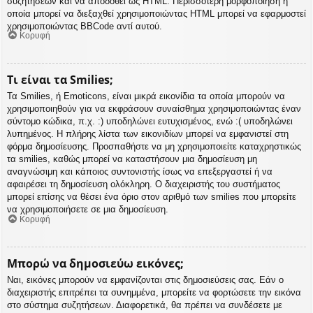
συζητήσεων και να αποδοθεί ως HTML. Περισσότερη μορφοποίηση η
οποία μπορεί να διεξαχθεί χρησιμοποιώντας HTML μπορεί να εφαρμοστεί
χρησιμοποιώντας BBCode αντί αυτού.
Κορυφή
Τι είναι τα Smilies;
Τα Smilies, ή Emoticons, είναι μικρά εικονίδια τα οποία μπορούν να
χρησιμοποιηθούν για να εκφράσουν συναίσθημα χρησιμοποιώντας έναν
σύντομο κώδικα, π.χ. :) υποδηλώνει ευτυχισμένος, ενώ :( υποδηλώνει
λυπημένος. Η πλήρης λίστα των εικονιδίων μπορεί να εμφανιστεί στη
φόρμα δημοσίευσης. Προσπαθήστε να μη χρησιμοποιείτε καταχρηστικώς
τα smilies, καθώς μπορεί να καταστήσουν μια δημοσίευση μη
αναγνώσιμη και κάποιος συντονιστής ίσως να επεξεργαστεί ή να
αφαιρέσει τη δημοσίευση ολόκληρη. Ο διαχειριστής του συστήματος
μπορεί επίσης να θέσει ένα όριο στον αριθμό των smilies που μπορείτε
να χρησιμοποιήσετε σε μια δημοσίευση.
Κορυφή
Μπορώ να δημοσιεύω εικόνες;
Ναι, εικόνες μπορούν να εμφανίζονται στις δημοσιεύσεις σας. Εάν ο
διαχειριστής επιτρέπει τα συνημμένα, μπορείτε να φορτώσετε την εικόνα
στο σύστημα συζητήσεων. Διαφορετικά, θα πρέπει να συνδέσετε με