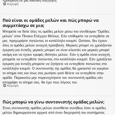
πρόσβαση σε μια ιδιωτική συζήτηση.
Κορυφή
Πού είναι οι ομάδες μελών και πώς μπορώ να
συμμετάσχω σε μια;
Μπορείτε να δείτε όλες τις ομάδες μελών μέσω του συνδέσμου “Ομάδες
μελών” στον Πίνακα Ελέγχου Μέλους. Εάν επιθυμείτε να ενταχθείτε σε
μια, προχωρήστε πατώντας το κατάλληλο κουμπί. Ωστόσο, δεν έχουν
όλες οι ομάδες μελών ανοιχτή πρόσβαση. Μερικές μπορεί να χρειάζονται
έγκριση για ένταξη, μερικές μπορεί να είναι κλειστές και μερικές μπορεί
ακόμη και να έχουν κρυφές ιδιότητες μελών. Εάν η ομάδα είναι ανοιχτή,
μπορείτε να ενταχθείτε πατώντας στο κατάλληλο κουμπί. Εάν χρειάζεται
έγκριση για ένταξη μπορείτε να ζητήσετε να ενταχθείτε πατώντας στο
κατάλληλο κουμπί. Ο συντονιστής της ομάδας θα χρειαστεί να εγκρίνει
το αίτημα σας και ίσως σας ρωτήσει γιατί θέλετε να ενταχθείτε στην
ομάδα. Παρακαλώ μην παρενοχλήσετε τον συντονιστή ομάδας εάν
απορρίψει το αίτημα σας, θα έχει τους λόγους του.
Κορυφή
Πώς μπορώ να γίνω συντονιστής ομάδας μελών;
Ένας συντονιστής ομάδας μελών ανατίθεται συνήθως όταν οι ομάδες
μελών δημιουργούνται αρχικά από έναν διαχειριστή του συστήματος