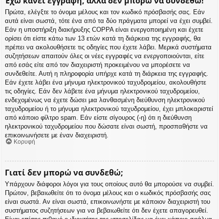
Έχω κάνει εγγραφή, αλλά δεν μπορώ να συνδεθώ!
Πρώτα, ελέγξτε το όνομα μέλους και τον κωδικό πρόσβασής σας. Εάν
αυτά είναι σωστά, τότε ένα από τα δύο πράγματα μπορεί να έχει συμβεί.
Εάν η υποστήριξη διακήρυξης COPPA είναι ενεργοποιημένη και έχετε
ορίσει ότι είστε κάτω των 13 ετών κατά τη διάρκεια της εγγραφής, θα
πρέπει να ακολουθήσετε τις οδηγίες που έχετε λάβει. Μερικά συστήματα
συζητήσεων απαιτούν όλες οι νέες εγγραφές να ενεργοποιούνται, είτε
από εσάς είτε από τον διαχειριστή προκειμένου να μπορέσετε να
συνδεθείτε. Αυτή η πληροφορία υπήρχε κατά τη διάρκεια της εγγραφής.
Εάν έχετε λάβει ένα μήνυμα ηλεκτρονικού ταχυδρομείου, ακολουθήστε
τις οδηγίες. Εάν δεν λάβετε ένα μήνυμα ηλεκτρονικού ταχυδρομείου,
ενδεχομένως να έχετε δώσει μια λανθασμένη διεύθυνση ηλεκτρονικού
ταχυδρομείου ή το μήνυμα ηλεκτρονικού ταχυδρομείου, έχει μπλοκαριστεί
από κάποιο φίλτρο spam. Εάν είστε σίγουρος (-η) ότι η διεύθυνση
ηλεκτρονικού ταχυδρομείου που δώσατε είναι σωστή, προσπαθήστε να
επικοινωνήσετε με έναν διαχειριστή.
Κορυφή
Γιατί δεν μπορώ να συνδεθώ;
Υπάρχουν διάφοροι λόγοι για τους οποίους αυτό θα μπορούσε να συμβεί.
Πρώτον, βεβαιωθείτε ότι το όνομα μέλους και ο κωδικός πρόσβασής σας
είναι σωστά. Αν είναι σωστά, επικοινωνήστε με κάποιον διαχειριστή του
συστήματος συζητήσεων για να βεβαιωθείτε ότι δεν έχετε απαγορευθεί.