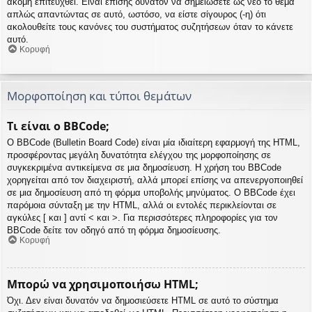
ακόμη επιτευχθεί. Είναι επίσης δυνατόν να σημειώσετε ως νέο το θέμα
απλώς απαντώντας σε αυτό, ωστόσο, να είστε σίγουρος (-η) ότι
ακολουθείτε τους κανόνες του συστήματος συζητήσεων όταν το κάνετε
αυτό.
Κορυφή
Μορφοποίηση και τύποι θεμάτων
Τι είναι ο BBCode;
Ο BBCode (Bulletin Board Code) είναι μία ιδιαίτερη εφαρμογή της HTML,
προσφέροντας μεγάλη δυνατότητα ελέγχου της μορφοποίησης σε
συγκεκριμένα αντικείμενα σε μια δημοσίευση. Η χρήση του BBCode
χορηγείται από τον διαχειριστή, αλλά μπορεί επίσης να απενεργοποιηθεί
σε μια δημοσίευση από τη φόρμα υποβολής μηνύματος. Ο BBCode έχει
παρόμοια σύνταξη με την HTML, αλλά οι εντολές περικλείονται σε
αγκύλες [ και ] αντί < και >. Για περισσότερες πληροφορίες για τον
BBCode δείτε τον οδηγό από τη φόρμα δημοσίευσης.
Κορυφή
Μπορώ να χρησιμοποιήσω HTML;
Όχι. Δεν είναι δυνατόν να δημοσιεύσετε HTML σε αυτό το σύστημα