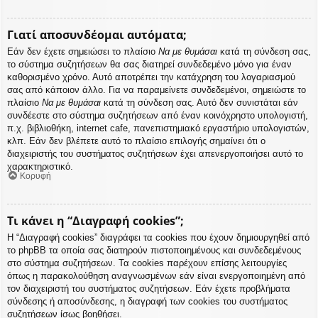
Γιατί αποσυνδέομαι αυτόματα;
Εάν δεν έχετε σημειώσει το πλαίσιο
Να με θυμάσαι
κατά τη σύνδεση σας,
το σύστημα συζητήσεων θα σας διατηρεί συνδεδεμένο μόνο για έναν
καθορισμένο χρόνο. Αυτό αποτρέπει την κατάχρηση του λογαριασμού
σας από κάποιον άλλο. Για να παραμείνετε συνδεδεμένοι, σημειώστε το
πλαίσιο
Να με θυμάσαι
κατά τη σύνδεση σας. Αυτό δεν συνιστάται εάν
συνδέεστε στο σύστημα συζητήσεων από έναν κοινόχρηστο υπολογιστή,
π.χ. βιβλιοθήκη, internet cafe, πανεπιστημιακό εργαστήριο υπολογιστών,
κλπ. Εάν δεν βλέπετε αυτό το πλαίσιο επιλογής σημαίνει ότι ο
διαχειριστής του συστήματος συζητήσεων έχει απενεργοποιήσει αυτό το
χαρακτηριστικό.
Κορυφή
Τι κάνει η “Διαγραφή cookies”;
Η “Διαγραφή cookies” διαγράφει τα cookies που έχουν δημιουργηθεί από
το phpBB τα οποία σας διατηρούν πιστοποιημένους και συνδεδεμένους
στο σύστημα συζητήσεων. Τα cookies παρέχουν επίσης λειτουργίες
όπως η παρακολούθηση αναγνωσμένων εάν είναι ενεργοποιημένη από
τον διαχειριστή του συστήματος συζητήσεων. Εάν έχετε προβλήματα
σύνδεσης ή αποσύνδεσης, η διαγραφή των cookies του συστήματος
συζητήσεων ίσως βοηθήσει.