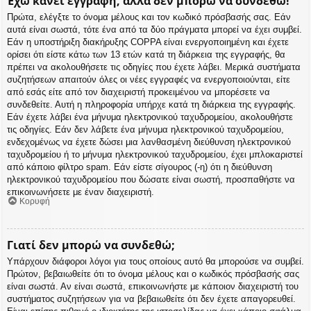
Έχω κάνει εγγραφή, αλλά δεν μπορώ να συνδεθώ!
Πρώτα, ελέγξτε το όνομα μέλους και τον κωδικό πρόσβασής σας. Εάν
αυτά είναι σωστά, τότε ένα από τα δύο πράγματα μπορεί να έχει συμβεί.
Εάν η υποστήριξη διακήρυξης COPPA είναι ενεργοποιημένη και έχετε
ορίσει ότι είστε κάτω των 13 ετών κατά τη διάρκεια της εγγραφής, θα
πρέπει να ακολουθήσετε τις οδηγίες που έχετε λάβει. Μερικά συστήματα
συζητήσεων απαιτούν όλες οι νέες εγγραφές να ενεργοποιούνται, είτε
από εσάς είτε από τον διαχειριστή προκειμένου να μπορέσετε να
συνδεθείτε. Αυτή η πληροφορία υπήρχε κατά τη διάρκεια της εγγραφής.
Εάν έχετε λάβει ένα μήνυμα ηλεκτρονικού ταχυδρομείου, ακολουθήστε
τις οδηγίες. Εάν δεν λάβετε ένα μήνυμα ηλεκτρονικού ταχυδρομείου,
ενδεχομένως να έχετε δώσει μια λανθασμένη διεύθυνση ηλεκτρονικού
ταχυδρομείου ή το μήνυμα ηλεκτρονικού ταχυδρομείου, έχει μπλοκαριστεί
από κάποιο φίλτρο spam. Εάν είστε σίγουρος (-η) ότι η διεύθυνση
ηλεκτρονικού ταχυδρομείου που δώσατε είναι σωστή, προσπαθήστε να
επικοινωνήσετε με έναν διαχειριστή.
Κορυφή
Γιατί δεν μπορώ να συνδεθώ;
Υπάρχουν διάφοροι λόγοι για τους οποίους αυτό θα μπορούσε να συμβεί.
Πρώτον, βεβαιωθείτε ότι το όνομα μέλους και ο κωδικός πρόσβασής σας
είναι σωστά. Αν είναι σωστά, επικοινωνήστε με κάποιον διαχειριστή του
συστήματος συζητήσεων για να βεβαιωθείτε ότι δεν έχετε απαγορευθεί.