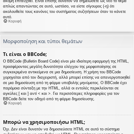
ακόμη επιτευχθεί. Είναι επίσης δυνατόν να σημειώσετε ως νέο το θέμα
απλώς απαντώντας σε αυτό, ωστόσο, να είστε σίγουρος (-η) ότι
ακολουθείτε τους κανόνες του συστήματος συζητήσεων όταν το κάνετε
αυτό.
Κορυφή
Μορφοποίηση και τύποι θεμάτων
Τι είναι ο BBCode;
Ο BBCode (Bulletin Board Code) είναι μία ιδιαίτερη εφαρμογή της HTML,
προσφέροντας μεγάλη δυνατότητα ελέγχου της μορφοποίησης σε
συγκεκριμένα αντικείμενα σε μια δημοσίευση. Η χρήση του BBCode
χορηγείται από τον διαχειριστή, αλλά μπορεί επίσης να απενεργοποιηθεί
σε μια δημοσίευση από τη φόρμα υποβολής μηνύματος. Ο BBCode έχει
παρόμοια σύνταξη με την HTML, αλλά οι εντολές περικλείονται σε
αγκύλες [ και ] αντί < και >. Για περισσότερες πληροφορίες για τον
BBCode δείτε τον οδηγό από τη φόρμα δημοσίευσης.
Κορυφή
Μπορώ να χρησιμοποιήσω HTML;
Όχι. Δεν είναι δυνατόν να δημοσιεύσετε HTML σε αυτό το σύστημα