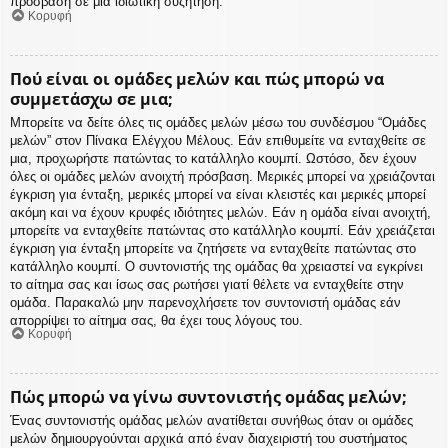
πρόσβαση σε μια ιδιωτική συζήτηση.
Κορυφή
Πού είναι οι ομάδες μελών και πώς μπορώ να
συμμετάσχω σε μια;
Μπορείτε να δείτε όλες τις ομάδες μελών μέσω του συνδέσμου “Ομάδες
μελών” στον Πίνακα Ελέγχου Μέλους. Εάν επιθυμείτε να ενταχθείτε σε
μια, προχωρήστε πατώντας το κατάλληλο κουμπί. Ωστόσο, δεν έχουν
όλες οι ομάδες μελών ανοιχτή πρόσβαση. Μερικές μπορεί να χρειάζονται
έγκριση για ένταξη, μερικές μπορεί να είναι κλειστές και μερικές μπορεί
ακόμη και να έχουν κρυφές ιδιότητες μελών. Εάν η ομάδα είναι ανοιχτή,
μπορείτε να ενταχθείτε πατώντας στο κατάλληλο κουμπί. Εάν χρειάζεται
έγκριση για ένταξη μπορείτε να ζητήσετε να ενταχθείτε πατώντας στο
κατάλληλο κουμπί. Ο συντονιστής της ομάδας θα χρειαστεί να εγκρίνει
το αίτημα σας και ίσως σας ρωτήσει γιατί θέλετε να ενταχθείτε στην
ομάδα. Παρακαλώ μην παρενοχλήσετε τον συντονιστή ομάδας εάν
απορρίψει το αίτημα σας, θα έχει τους λόγους του.
Κορυφή
Πώς μπορώ να γίνω συντονιστής ομάδας μελών;
Ένας συντονιστής ομάδας μελών ανατίθεται συνήθως όταν οι ομάδες
μελών δημιουργούνται αρχικά από έναν διαχειριστή του συστήματος