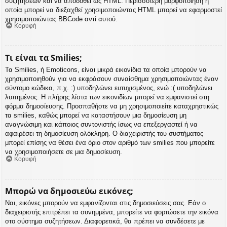
συζητήσεων και να αποδοθεί ως HTML. Περισσότερη μορφοποίηση η
οποία μπορεί να διεξαχθεί χρησιμοποιώντας HTML μπορεί να εφαρμοστεί
χρησιμοποιώντας BBCode αντί αυτού.
Κορυφή
Τι είναι τα Smilies;
Τα Smilies, ή Emoticons, είναι μικρά εικονίδια τα οποία μπορούν να
χρησιμοποιηθούν για να εκφράσουν συναίσθημα χρησιμοποιώντας έναν
σύντομο κώδικα, π.χ. :) υποδηλώνει ευτυχισμένος, ενώ :( υποδηλώνει
λυπημένος. Η πλήρης λίστα των εικονιδίων μπορεί να εμφανιστεί στη
φόρμα δημοσίευσης. Προσπαθήστε να μη χρησιμοποιείτε καταχρηστικώς
τα smilies, καθώς μπορεί να καταστήσουν μια δημοσίευση μη
αναγνώσιμη και κάποιος συντονιστής ίσως να επεξεργαστεί ή να
αφαιρέσει τη δημοσίευση ολόκληρη. Ο διαχειριστής του συστήματος
μπορεί επίσης να θέσει ένα όριο στον αριθμό των smilies που μπορείτε
να χρησιμοποιήσετε σε μια δημοσίευση.
Κορυφή
Μπορώ να δημοσιεύω εικόνες;
Ναι, εικόνες μπορούν να εμφανίζονται στις δημοσιεύσεις σας. Εάν ο
διαχειριστής επιτρέπει τα συνημμένα, μπορείτε να φορτώσετε την εικόνα
στο σύστημα συζητήσεων. Διαφορετικά, θα πρέπει να συνδέσετε με