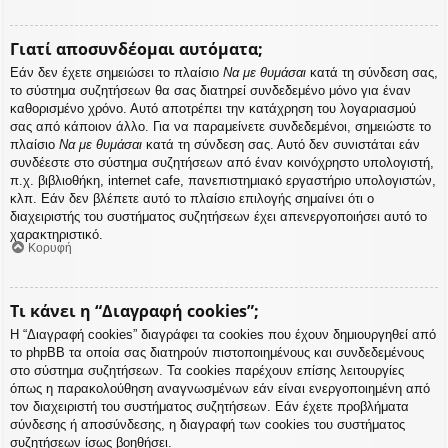
Γιατί αποσυνδέομαι αυτόματα;
Εάν δεν έχετε σημειώσει το πλαίσιο
Να με θυμάσαι
κατά τη σύνδεση σας,
το σύστημα συζητήσεων θα σας διατηρεί συνδεδεμένο μόνο για έναν
καθορισμένο χρόνο. Αυτό αποτρέπει την κατάχρηση του λογαριασμού
σας από κάποιον άλλο. Για να παραμείνετε συνδεδεμένοι, σημειώστε το
πλαίσιο
Να με θυμάσαι
κατά τη σύνδεση σας. Αυτό δεν συνιστάται εάν
συνδέεστε στο σύστημα συζητήσεων από έναν κοινόχρηστο υπολογιστή,
π.χ. βιβλιοθήκη, internet cafe, πανεπιστημιακό εργαστήριο υπολογιστών,
κλπ. Εάν δεν βλέπετε αυτό το πλαίσιο επιλογής σημαίνει ότι ο
διαχειριστής του συστήματος συζητήσεων έχει απενεργοποιήσει αυτό το
χαρακτηριστικό.
Κορυφή
Τι κάνει η “Διαγραφή cookies”;
Η “Διαγραφή cookies” διαγράφει τα cookies που έχουν δημιουργηθεί από
το phpBB τα οποία σας διατηρούν πιστοποιημένους και συνδεδεμένους
στο σύστημα συζητήσεων. Τα cookies παρέχουν επίσης λειτουργίες
όπως η παρακολούθηση αναγνωσμένων εάν είναι ενεργοποιημένη από
τον διαχειριστή του συστήματος συζητήσεων. Εάν έχετε προβλήματα
σύνδεσης ή αποσύνδεσης, η διαγραφή των cookies του συστήματος
συζητήσεων ίσως βοηθήσει.