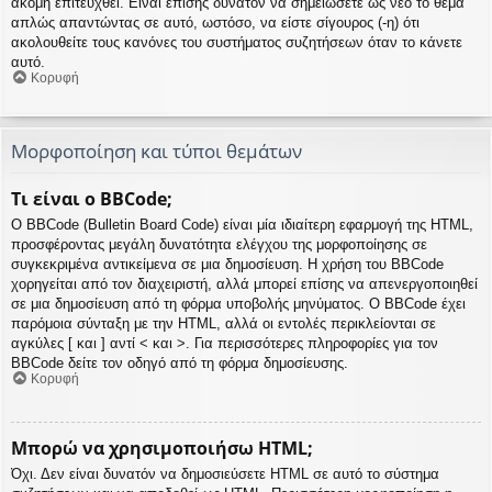
ακόμη επιτευχθεί. Είναι επίσης δυνατόν να σημειώσετε ως νέο το θέμα
απλώς απαντώντας σε αυτό, ωστόσο, να είστε σίγουρος (-η) ότι
ακολουθείτε τους κανόνες του συστήματος συζητήσεων όταν το κάνετε
αυτό.
Κορυφή
Μορφοποίηση και τύποι θεμάτων
Τι είναι ο BBCode;
Ο BBCode (Bulletin Board Code) είναι μία ιδιαίτερη εφαρμογή της HTML,
προσφέροντας μεγάλη δυνατότητα ελέγχου της μορφοποίησης σε
συγκεκριμένα αντικείμενα σε μια δημοσίευση. Η χρήση του BBCode
χορηγείται από τον διαχειριστή, αλλά μπορεί επίσης να απενεργοποιηθεί
σε μια δημοσίευση από τη φόρμα υποβολής μηνύματος. Ο BBCode έχει
παρόμοια σύνταξη με την HTML, αλλά οι εντολές περικλείονται σε
αγκύλες [ και ] αντί < και >. Για περισσότερες πληροφορίες για τον
BBCode δείτε τον οδηγό από τη φόρμα δημοσίευσης.
Κορυφή
Μπορώ να χρησιμοποιήσω HTML;
Όχι. Δεν είναι δυνατόν να δημοσιεύσετε HTML σε αυτό το σύστημα