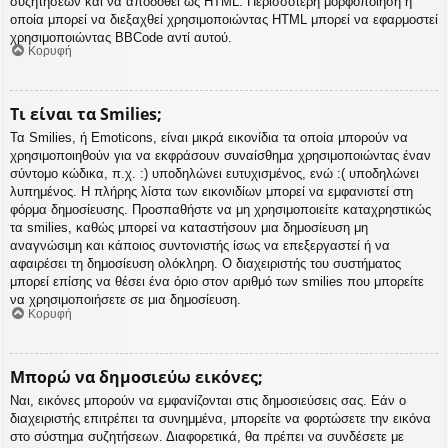
συζητήσεων και να αποδοθεί ως HTML. Περισσότερη μορφοποίηση η
οποία μπορεί να διεξαχθεί χρησιμοποιώντας HTML μπορεί να εφαρμοστεί
χρησιμοποιώντας BBCode αντί αυτού.
Κορυφή
Τι είναι τα Smilies;
Τα Smilies, ή Emoticons, είναι μικρά εικονίδια τα οποία μπορούν να
χρησιμοποιηθούν για να εκφράσουν συναίσθημα χρησιμοποιώντας έναν
σύντομο κώδικα, π.χ. :) υποδηλώνει ευτυχισμένος, ενώ :( υποδηλώνει
λυπημένος. Η πλήρης λίστα των εικονιδίων μπορεί να εμφανιστεί στη
φόρμα δημοσίευσης. Προσπαθήστε να μη χρησιμοποιείτε καταχρηστικώς
τα smilies, καθώς μπορεί να καταστήσουν μια δημοσίευση μη
αναγνώσιμη και κάποιος συντονιστής ίσως να επεξεργαστεί ή να
αφαιρέσει τη δημοσίευση ολόκληρη. Ο διαχειριστής του συστήματος
μπορεί επίσης να θέσει ένα όριο στον αριθμό των smilies που μπορείτε
να χρησιμοποιήσετε σε μια δημοσίευση.
Κορυφή
Μπορώ να δημοσιεύω εικόνες;
Ναι, εικόνες μπορούν να εμφανίζονται στις δημοσιεύσεις σας. Εάν ο
διαχειριστής επιτρέπει τα συνημμένα, μπορείτε να φορτώσετε την εικόνα
στο σύστημα συζητήσεων. Διαφορετικά, θα πρέπει να συνδέσετε με