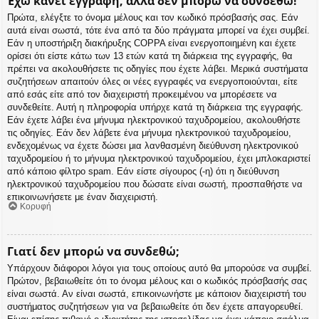
Έχω κάνει εγγραφή, αλλά δεν μπορώ να συνδεθώ!
Πρώτα, ελέγξτε το όνομα μέλους και τον κωδικό πρόσβασής σας. Εάν
αυτά είναι σωστά, τότε ένα από τα δύο πράγματα μπορεί να έχει συμβεί.
Εάν η υποστήριξη διακήρυξης COPPA είναι ενεργοποιημένη και έχετε
ορίσει ότι είστε κάτω των 13 ετών κατά τη διάρκεια της εγγραφής, θα
πρέπει να ακολουθήσετε τις οδηγίες που έχετε λάβει. Μερικά συστήματα
συζητήσεων απαιτούν όλες οι νέες εγγραφές να ενεργοποιούνται, είτε
από εσάς είτε από τον διαχειριστή προκειμένου να μπορέσετε να
συνδεθείτε. Αυτή η πληροφορία υπήρχε κατά τη διάρκεια της εγγραφής.
Εάν έχετε λάβει ένα μήνυμα ηλεκτρονικού ταχυδρομείου, ακολουθήστε
τις οδηγίες. Εάν δεν λάβετε ένα μήνυμα ηλεκτρονικού ταχυδρομείου,
ενδεχομένως να έχετε δώσει μια λανθασμένη διεύθυνση ηλεκτρονικού
ταχυδρομείου ή το μήνυμα ηλεκτρονικού ταχυδρομείου, έχει μπλοκαριστεί
από κάποιο φίλτρο spam. Εάν είστε σίγουρος (-η) ότι η διεύθυνση
ηλεκτρονικού ταχυδρομείου που δώσατε είναι σωστή, προσπαθήστε να
επικοινωνήσετε με έναν διαχειριστή.
Κορυφή
Γιατί δεν μπορώ να συνδεθώ;
Υπάρχουν διάφοροι λόγοι για τους οποίους αυτό θα μπορούσε να συμβεί.
Πρώτον, βεβαιωθείτε ότι το όνομα μέλους και ο κωδικός πρόσβασής σας
είναι σωστά. Αν είναι σωστά, επικοινωνήστε με κάποιον διαχειριστή του
συστήματος συζητήσεων για να βεβαιωθείτε ότι δεν έχετε απαγορευθεί.