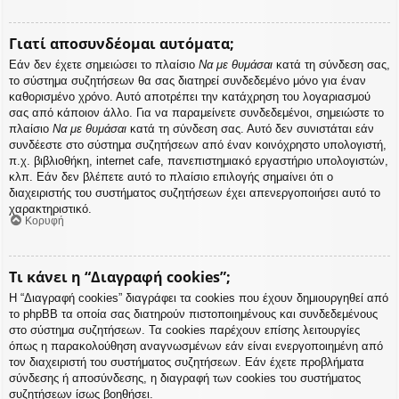
Γιατί αποσυνδέομαι αυτόματα;
Εάν δεν έχετε σημειώσει το πλαίσιο
Να με θυμάσαι
κατά τη σύνδεση σας,
το σύστημα συζητήσεων θα σας διατηρεί συνδεδεμένο μόνο για έναν
καθορισμένο χρόνο. Αυτό αποτρέπει την κατάχρηση του λογαριασμού
σας από κάποιον άλλο. Για να παραμείνετε συνδεδεμένοι, σημειώστε το
πλαίσιο
Να με θυμάσαι
κατά τη σύνδεση σας. Αυτό δεν συνιστάται εάν
συνδέεστε στο σύστημα συζητήσεων από έναν κοινόχρηστο υπολογιστή,
π.χ. βιβλιοθήκη, internet cafe, πανεπιστημιακό εργαστήριο υπολογιστών,
κλπ. Εάν δεν βλέπετε αυτό το πλαίσιο επιλογής σημαίνει ότι ο
διαχειριστής του συστήματος συζητήσεων έχει απενεργοποιήσει αυτό το
χαρακτηριστικό.
Κορυφή
Τι κάνει η “Διαγραφή cookies”;
Η “Διαγραφή cookies” διαγράφει τα cookies που έχουν δημιουργηθεί από
το phpBB τα οποία σας διατηρούν πιστοποιημένους και συνδεδεμένους
στο σύστημα συζητήσεων. Τα cookies παρέχουν επίσης λειτουργίες
όπως η παρακολούθηση αναγνωσμένων εάν είναι ενεργοποιημένη από
τον διαχειριστή του συστήματος συζητήσεων. Εάν έχετε προβλήματα
σύνδεσης ή αποσύνδεσης, η διαγραφή των cookies του συστήματος
συζητήσεων ίσως βοηθήσει.