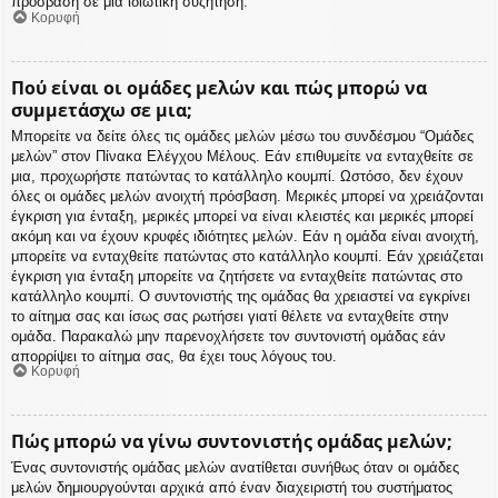
πρόσβαση σε μια ιδιωτική συζήτηση.
Κορυφή
Πού είναι οι ομάδες μελών και πώς μπορώ να
συμμετάσχω σε μια;
Μπορείτε να δείτε όλες τις ομάδες μελών μέσω του συνδέσμου “Ομάδες
μελών” στον Πίνακα Ελέγχου Μέλους. Εάν επιθυμείτε να ενταχθείτε σε
μια, προχωρήστε πατώντας το κατάλληλο κουμπί. Ωστόσο, δεν έχουν
όλες οι ομάδες μελών ανοιχτή πρόσβαση. Μερικές μπορεί να χρειάζονται
έγκριση για ένταξη, μερικές μπορεί να είναι κλειστές και μερικές μπορεί
ακόμη και να έχουν κρυφές ιδιότητες μελών. Εάν η ομάδα είναι ανοιχτή,
μπορείτε να ενταχθείτε πατώντας στο κατάλληλο κουμπί. Εάν χρειάζεται
έγκριση για ένταξη μπορείτε να ζητήσετε να ενταχθείτε πατώντας στο
κατάλληλο κουμπί. Ο συντονιστής της ομάδας θα χρειαστεί να εγκρίνει
το αίτημα σας και ίσως σας ρωτήσει γιατί θέλετε να ενταχθείτε στην
ομάδα. Παρακαλώ μην παρενοχλήσετε τον συντονιστή ομάδας εάν
απορρίψει το αίτημα σας, θα έχει τους λόγους του.
Κορυφή
Πώς μπορώ να γίνω συντονιστής ομάδας μελών;
Ένας συντονιστής ομάδας μελών ανατίθεται συνήθως όταν οι ομάδες
μελών δημιουργούνται αρχικά από έναν διαχειριστή του συστήματος