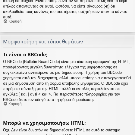
ακόμη επιτευχθεί. Είναι επίσης δυνατόν να σημειώσετε ως νέο το θέμα
απλώς απαντώντας σε αυτό, ωστόσο, να είστε σίγουρος (-η) ότι
ακολουθείτε τους κανόνες του συστήματος συζητήσεων όταν το κάνετε
αυτό.
Κορυφή
Μορφοποίηση και τύποι θεμάτων
Τι είναι ο BBCode;
Ο BBCode (Bulletin Board Code) είναι μία ιδιαίτερη εφαρμογή της HTML,
προσφέροντας μεγάλη δυνατότητα ελέγχου της μορφοποίησης σε
συγκεκριμένα αντικείμενα σε μια δημοσίευση. Η χρήση του BBCode
χορηγείται από τον διαχειριστή, αλλά μπορεί επίσης να απενεργοποιηθεί
σε μια δημοσίευση από τη φόρμα υποβολής μηνύματος. Ο BBCode έχει
παρόμοια σύνταξη με την HTML, αλλά οι εντολές περικλείονται σε
αγκύλες [ και ] αντί < και >. Για περισσότερες πληροφορίες για τον
BBCode δείτε τον οδηγό από τη φόρμα δημοσίευσης.
Κορυφή
Μπορώ να χρησιμοποιήσω HTML;
Όχι. Δεν είναι δυνατόν να δημοσιεύσετε HTML σε αυτό το σύστημα