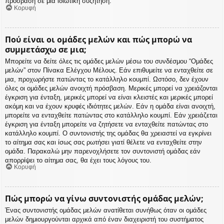
πρόσβαση σε μια ιδιωτική συζήτηση.
Κορυφή
Πού είναι οι ομάδες μελών και πώς μπορώ να
συμμετάσχω σε μια;
Μπορείτε να δείτε όλες τις ομάδες μελών μέσω του συνδέσμου “Ομάδες
μελών” στον Πίνακα Ελέγχου Μέλους. Εάν επιθυμείτε να ενταχθείτε σε
μια, προχωρήστε πατώντας το κατάλληλο κουμπί. Ωστόσο, δεν έχουν
όλες οι ομάδες μελών ανοιχτή πρόσβαση. Μερικές μπορεί να χρειάζονται
έγκριση για ένταξη, μερικές μπορεί να είναι κλειστές και μερικές μπορεί
ακόμη και να έχουν κρυφές ιδιότητες μελών. Εάν η ομάδα είναι ανοιχτή,
μπορείτε να ενταχθείτε πατώντας στο κατάλληλο κουμπί. Εάν χρειάζεται
έγκριση για ένταξη μπορείτε να ζητήσετε να ενταχθείτε πατώντας στο
κατάλληλο κουμπί. Ο συντονιστής της ομάδας θα χρειαστεί να εγκρίνει
το αίτημα σας και ίσως σας ρωτήσει γιατί θέλετε να ενταχθείτε στην
ομάδα. Παρακαλώ μην παρενοχλήσετε τον συντονιστή ομάδας εάν
απορρίψει το αίτημα σας, θα έχει τους λόγους του.
Κορυφή
Πώς μπορώ να γίνω συντονιστής ομάδας μελών;
Ένας συντονιστής ομάδας μελών ανατίθεται συνήθως όταν οι ομάδες
μελών δημιουργούνται αρχικά από έναν διαχειριστή του συστήματος