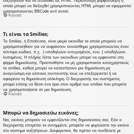
συζητήσεων και να αποδοθεί ως HTML. Περισσότερη μορφοποίηση η
οποία μπορεί να διεξαχθεί χρησιμοποιώντας HTML μπορεί να εφαρμοστεί
χρησιμοποιώντας BBCode αντί αυτού.
Κορυφή
Τι είναι τα Smilies;
Τα Smilies, ή Emoticons, είναι μικρά εικονίδια τα οποία μπορούν να
χρησιμοποιηθούν για να εκφράσουν συναίσθημα χρησιμοποιώντας έναν
σύντομο κώδικα, π.χ. :) υποδηλώνει ευτυχισμένος, ενώ :( υποδηλώνει
λυπημένος. Η πλήρης λίστα των εικονιδίων μπορεί να εμφανιστεί στη
φόρμα δημοσίευσης. Προσπαθήστε να μη χρησιμοποιείτε καταχρηστικώς
τα smilies, καθώς μπορεί να καταστήσουν μια δημοσίευση μη
αναγνώσιμη και κάποιος συντονιστής ίσως να επεξεργαστεί ή να
αφαιρέσει τη δημοσίευση ολόκληρη. Ο διαχειριστής του συστήματος
μπορεί επίσης να θέσει ένα όριο στον αριθμό των smilies που μπορείτε
να χρησιμοποιήσετε σε μια δημοσίευση.
Κορυφή
Μπορώ να δημοσιεύω εικόνες;
Ναι, εικόνες μπορούν να εμφανίζονται στις δημοσιεύσεις σας. Εάν ο
διαχειριστής επιτρέπει τα συνημμένα, μπορείτε να φορτώσετε την εικόνα
στο σύστημα συζητήσεων. Διαφορετικά, θα πρέπει να συνδέσετε με