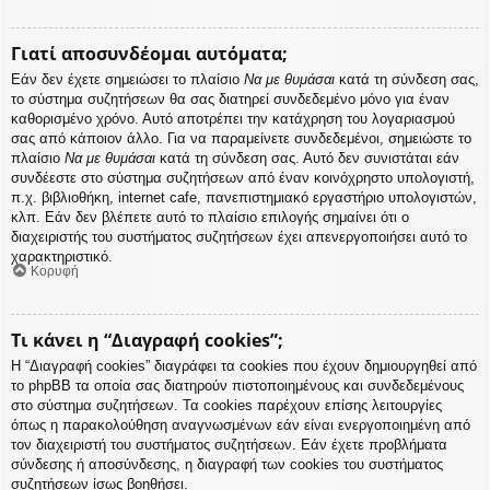
Γιατί αποσυνδέομαι αυτόματα;
Εάν δεν έχετε σημειώσει το πλαίσιο
Να με θυμάσαι
κατά τη σύνδεση σας,
το σύστημα συζητήσεων θα σας διατηρεί συνδεδεμένο μόνο για έναν
καθορισμένο χρόνο. Αυτό αποτρέπει την κατάχρηση του λογαριασμού
σας από κάποιον άλλο. Για να παραμείνετε συνδεδεμένοι, σημειώστε το
πλαίσιο
Να με θυμάσαι
κατά τη σύνδεση σας. Αυτό δεν συνιστάται εάν
συνδέεστε στο σύστημα συζητήσεων από έναν κοινόχρηστο υπολογιστή,
π.χ. βιβλιοθήκη, internet cafe, πανεπιστημιακό εργαστήριο υπολογιστών,
κλπ. Εάν δεν βλέπετε αυτό το πλαίσιο επιλογής σημαίνει ότι ο
διαχειριστής του συστήματος συζητήσεων έχει απενεργοποιήσει αυτό το
χαρακτηριστικό.
Κορυφή
Τι κάνει η “Διαγραφή cookies”;
Η “Διαγραφή cookies” διαγράφει τα cookies που έχουν δημιουργηθεί από
το phpBB τα οποία σας διατηρούν πιστοποιημένους και συνδεδεμένους
στο σύστημα συζητήσεων. Τα cookies παρέχουν επίσης λειτουργίες
όπως η παρακολούθηση αναγνωσμένων εάν είναι ενεργοποιημένη από
τον διαχειριστή του συστήματος συζητήσεων. Εάν έχετε προβλήματα
σύνδεσης ή αποσύνδεσης, η διαγραφή των cookies του συστήματος
συζητήσεων ίσως βοηθήσει.