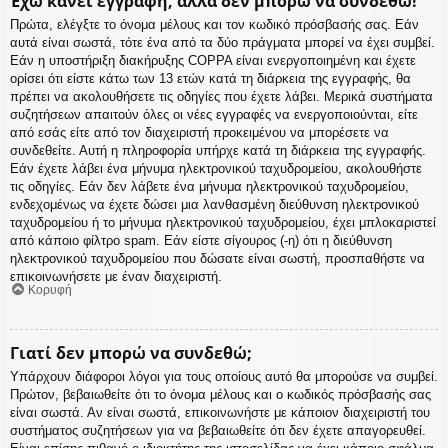
Έχω κάνει εγγραφή, αλλά δεν μπορώ να συνδεθώ!
Πρώτα, ελέγξτε το όνομα μέλους και τον κωδικό πρόσβασής σας. Εάν
αυτά είναι σωστά, τότε ένα από τα δύο πράγματα μπορεί να έχει συμβεί.
Εάν η υποστήριξη διακήρυξης COPPA είναι ενεργοποιημένη και έχετε
ορίσει ότι είστε κάτω των 13 ετών κατά τη διάρκεια της εγγραφής, θα
πρέπει να ακολουθήσετε τις οδηγίες που έχετε λάβει. Μερικά συστήματα
συζητήσεων απαιτούν όλες οι νέες εγγραφές να ενεργοποιούνται, είτε
από εσάς είτε από τον διαχειριστή προκειμένου να μπορέσετε να
συνδεθείτε. Αυτή η πληροφορία υπήρχε κατά τη διάρκεια της εγγραφής.
Εάν έχετε λάβει ένα μήνυμα ηλεκτρονικού ταχυδρομείου, ακολουθήστε
τις οδηγίες. Εάν δεν λάβετε ένα μήνυμα ηλεκτρονικού ταχυδρομείου,
ενδεχομένως να έχετε δώσει μια λανθασμένη διεύθυνση ηλεκτρονικού
ταχυδρομείου ή το μήνυμα ηλεκτρονικού ταχυδρομείου, έχει μπλοκαριστεί
από κάποιο φίλτρο spam. Εάν είστε σίγουρος (-η) ότι η διεύθυνση
ηλεκτρονικού ταχυδρομείου που δώσατε είναι σωστή, προσπαθήστε να
επικοινωνήσετε με έναν διαχειριστή.
Κορυφή
Γιατί δεν μπορώ να συνδεθώ;
Υπάρχουν διάφοροι λόγοι για τους οποίους αυτό θα μπορούσε να συμβεί.
Πρώτον, βεβαιωθείτε ότι το όνομα μέλους και ο κωδικός πρόσβασής σας
είναι σωστά. Αν είναι σωστά, επικοινωνήστε με κάποιον διαχειριστή του
συστήματος συζητήσεων για να βεβαιωθείτε ότι δεν έχετε απαγορευθεί.