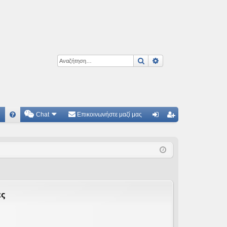
Αναζήτηση
Ειδική αναζήτηση
Chat
Επικοινωνήστε μαζί μας
Γ
Συ
ύν
γγ
χν
δε
ρα
ές
ση
φ
ερ
ή
ωτ
ες
ήσ
εις