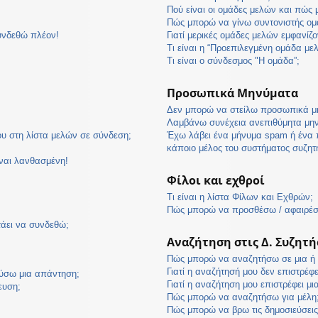
Πού είναι οι ομάδες μελών και πώς
Πώς μπορώ να γίνω συντονιστής ομ
υνδεθώ πλέον!
Γιατί μερικές ομάδες μελών εμφανίζο
Τι είναι η “Προεπιλεγμένη ομάδα με
Τι είναι ο σύνδεσμος "Η ομάδα”;
Προσωπικά Μηνύματα
Δεν μπορώ να στείλω προσωπικά μ
Λαμβάνω συνέχεια ανεπιθύμητα μη
υ στη λίστα μελών σε σύνδεση;
Έχω λάβει ένα μήνυμα spam ή ένα 
κάποιο μέλος του συστήματος συζη
ίναι λανθασμένη!
Φίλοι και εχθροί
Τι είναι η λίστα Φίλων και Εχθρών;
Πώς μπορώ να προσθέσω / αφαιρέσω
τάει να συνδεθώ;
Αναζήτηση στις Δ. Συζητή
Πώς μπορώ να αναζητήσω σε μια ή π
Γιατί η αναζήτησή μου δεν επιστρέφ
ύσω μια απάντηση;
Γιατί η αναζήτηση μου επιστρέφει μι
ευση;
Πώς μπορώ να αναζητήσω για μέλη
Πώς μπορώ να βρω τις δημοσιεύσεις