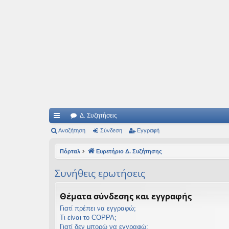
Ιδεογραφήματα
Αυτός ο τόπος φιλοδοξεί να ανοίγει μονοπάτια για τα συναρπαστικά και όμ
Δ. Συζητήσεις
ρή
Αναζήτηση
Σύνδεση
Εγγραφή
γο
Πόρταλ
Ευρετήριο Δ. Συζήτησης
ρε
Συνήθεις ερωτήσεις
ς
συ
Θέματα σύνδεσης και εγγραφής
νδ
Γιατί πρέπει να εγγραφώ;
Τι είναι το COPPA;
έσ
Γιατί δεν μπορώ να εγγραφώ;