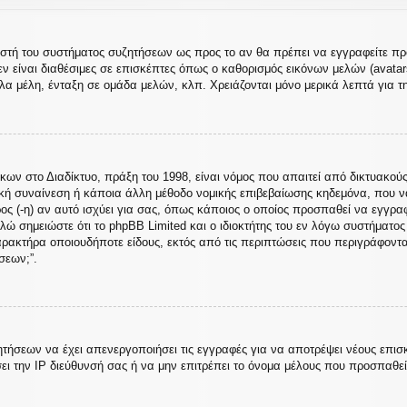
ιριστή του συστήματος συζητήσεων ως προς το αν θα πρέπει να εγγραφείτε 
ν είναι διαθέσιμες σε επισκέπτες όπως ο καθορισμός εικόνων μελών (avata
α μέλη, ένταξη σε ομάδα μελών, κλπ. Χρειάζονται μόνο μερικά λεπτά για τ
 στο Διαδίκτυο, πράξη του 1998, είναι νόμος που απαιτεί από δικτυακούς
κή συναίνεση ή κάποια άλλη μέθοδο νομικής επιβεβαίωσης κηδεμόνα, που 
ρος (-η) αν αυτό ισχύει για σας, όπως κάποιος ο οποίος προσπαθεί να εγγρα
λώ σημειώστε ότι το phpBB Limited και ο ιδιοκτήτης του εν λόγω συστήματο
χαρακτήρα οποιουδήποτε είδους, εκτός από τις περιπτώσεις που περιγράφοντ
σεων;”.
ητήσεων να έχει απενεργοποιήσει τις εγγραφές για να αποτρέψει νέους επισ
ει την IP διεύθυνσή σας ή να μην επιτρέπει το όνομα μέλους που προσπαθε