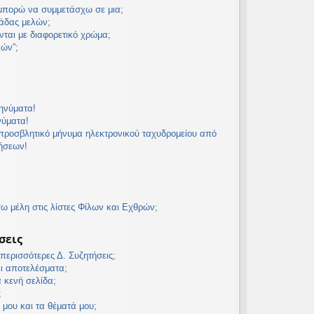
 μπορώ να συμμετάσχω σε μια;
άδας μελών;
νται με διαφορετικό χρώμα;
λών”;
ηνύματα!
νύματα!
προσβλητικό μήνυμα ηλεκτρονικού ταχυδρομείου από
τήσεων!
 μέλη στις λίστες Φίλων και Εχθρών;
σεις
ερισσότερες Δ. Συζητήσεις;
ει αποτελέσματα;
α κενή σελίδα;
;
 μου και τα θέματά μου;