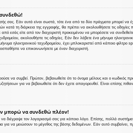
 συνδεθώ!
σής σας. Εάν αυτά είναι σωστά, τότε ένα από τα δύο πράγματα μπορεί να έ
 ετών κατά τη διάρκεια της εγγραφής, θα πρέπει να ακολουθήσετε τις οδηγίε
ε από εσάς είτε από τον διαχειριστή προκειμένου να μπορέσετε να συνδεθείτ
υδρομείου, ακολουθήστε τις οδηγίες. Εάν δεν λάβετε ένα μήνυμα ηλεκτρονι
ήνυμα ηλεκτρονικού ταχυδρομείου, έχει μπλοκαριστεί από κάποιο φίλτρο spam
οσπαθήστε να επικοινωνήσετε με έναν διαχειριστή.
ούσε να συμβεί. Πρώτον, βεβαιωθείτε ότι το όνομα μέλους και ο κωδικός πρ
ζητήσεων για να βεβαιωθείτε ότι δεν έχετε απαγορευθεί. Είναι επίσης πιθαν
εν μπορώ να συνδεθώ πλέον!
 ή να διέγραψε τον λογαριασμό σας για κάποιο λόγο. Επίσης, πολλά συστή
μα για να μειώσουν το μέγεθος της βάσης δεδομένων. Εάν αυτό συμβαίνει, π