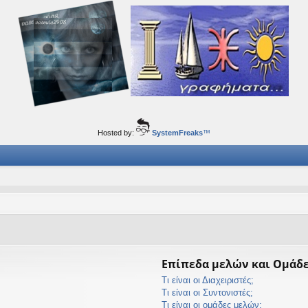
ορφα ταξίδια του νού...
Hosted by:
SystemFreaks
™
Επίπεδα μελών και Ομάδ
Τι είναι οι Διαχειριστές;
Τι είναι οι Συντονιστές;
Τι είναι οι ομάδες μελών;