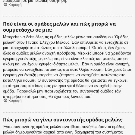
πρόσβαση σε μια ιδιωτική συζήτηση.
Κορυφή
Πού είναι οι ομάδες μελών και πώς μπορώ να
συμμετάσχω σε μια;
Μπορείτε να δείτε όλες τις ομάδες μελών μέσω του συνδέσμου “Ομάδες
μελών” στον Πίνακα Ελέγχου Μέλους. Εάν επιθυμείτε να ενταχθείτε σε
μια, προχωρήστε πατώντας το κατάλληλο κουμπί. Ωστόσο, δεν έχουν
όλες οι ομάδες μελών ανοιχτή πρόσβαση. Μερικές μπορεί να χρειάζονται
έγκριση για ένταξη, μερικές μπορεί να είναι κλειστές και μερικές μπορεί
ακόμη και να έχουν κρυφές ιδιότητες μελών. Εάν η ομάδα είναι ανοιχτή,
μπορείτε να ενταχθείτε πατώντας στο κατάλληλο κουμπί. Εάν χρειάζεται
έγκριση για ένταξη μπορείτε να ζητήσετε να ενταχθείτε πατώντας στο
κατάλληλο κουμπί. Ο συντονιστής της ομάδας θα χρειαστεί να εγκρίνει
το αίτημα σας και ίσως σας ρωτήσει γιατί θέλετε να ενταχθείτε στην
ομάδα. Παρακαλώ μην παρενοχλήσετε τον συντονιστή ομάδας εάν
απορρίψει το αίτημα σας, θα έχει τους λόγους του.
Κορυφή
Πώς μπορώ να γίνω συντονιστής ομάδας μελών;
Ένας συντονιστής ομάδας μελών ανατίθεται συνήθως όταν οι ομάδες
μελών δημιουργούνται αρχικά από έναν διαχειριστή του συστήματος