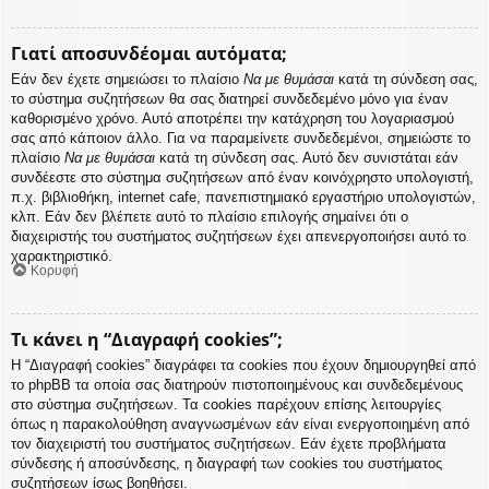
Γιατί αποσυνδέομαι αυτόματα;
Εάν δεν έχετε σημειώσει το πλαίσιο
Να με θυμάσαι
κατά τη σύνδεση σας,
το σύστημα συζητήσεων θα σας διατηρεί συνδεδεμένο μόνο για έναν
καθορισμένο χρόνο. Αυτό αποτρέπει την κατάχρηση του λογαριασμού
σας από κάποιον άλλο. Για να παραμείνετε συνδεδεμένοι, σημειώστε το
πλαίσιο
Να με θυμάσαι
κατά τη σύνδεση σας. Αυτό δεν συνιστάται εάν
συνδέεστε στο σύστημα συζητήσεων από έναν κοινόχρηστο υπολογιστή,
π.χ. βιβλιοθήκη, internet cafe, πανεπιστημιακό εργαστήριο υπολογιστών,
κλπ. Εάν δεν βλέπετε αυτό το πλαίσιο επιλογής σημαίνει ότι ο
διαχειριστής του συστήματος συζητήσεων έχει απενεργοποιήσει αυτό το
χαρακτηριστικό.
Κορυφή
Τι κάνει η “Διαγραφή cookies”;
Η “Διαγραφή cookies” διαγράφει τα cookies που έχουν δημιουργηθεί από
το phpBB τα οποία σας διατηρούν πιστοποιημένους και συνδεδεμένους
στο σύστημα συζητήσεων. Τα cookies παρέχουν επίσης λειτουργίες
όπως η παρακολούθηση αναγνωσμένων εάν είναι ενεργοποιημένη από
τον διαχειριστή του συστήματος συζητήσεων. Εάν έχετε προβλήματα
σύνδεσης ή αποσύνδεσης, η διαγραφή των cookies του συστήματος
συζητήσεων ίσως βοηθήσει.