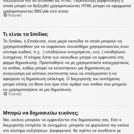
συζητήσεων και να αποδοθεί ως HTML. Περισσότερη μορφοποίηση η
οποία μπορεί να διεξαχθεί χρησιμοποιώντας HTML μπορεί να εφαρμοστεί
χρησιμοποιώντας BBCode αντί αυτού.
Κορυφή
Τι είναι τα Smilies;
Τα Smilies, ή Emoticons, είναι μικρά εικονίδια τα οποία μπορούν να
χρησιμοποιηθούν για να εκφράσουν συναίσθημα χρησιμοποιώντας έναν
σύντομο κώδικα, π.χ. :) υποδηλώνει ευτυχισμένος, ενώ :( υποδηλώνει
λυπημένος. Η πλήρης λίστα των εικονιδίων μπορεί να εμφανιστεί στη
φόρμα δημοσίευσης. Προσπαθήστε να μη χρησιμοποιείτε καταχρηστικώς
τα smilies, καθώς μπορεί να καταστήσουν μια δημοσίευση μη
αναγνώσιμη και κάποιος συντονιστής ίσως να επεξεργαστεί ή να
αφαιρέσει τη δημοσίευση ολόκληρη. Ο διαχειριστής του συστήματος
μπορεί επίσης να θέσει ένα όριο στον αριθμό των smilies που μπορείτε
να χρησιμοποιήσετε σε μια δημοσίευση.
Κορυφή
Μπορώ να δημοσιεύω εικόνες;
Ναι, εικόνες μπορούν να εμφανίζονται στις δημοσιεύσεις σας. Εάν ο
διαχειριστής επιτρέπει τα συνημμένα, μπορείτε να φορτώσετε την εικόνα
στο σύστημα συζητήσεων. Διαφορετικά, θα πρέπει να συνδέσετε με