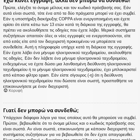
Έχω κάνει εγγραφή, αλλά δεν μπορώ να συνδεθώ!
Πρώτα, ελέγξτε το όνομα μέλους και τον κωδικό πρόσβασής σας. Εάν
αυτά είναι σωστά, τότε ένα από τα δύο πράγματα μπορεί να έχει συμβεί.
Εάν η υποστήριξη διακήρυξης COPPA είναι ενεργοποιημένη και έχετε
ορίσει ότι είστε κάτω των 13 ετών κατά τη διάρκεια της εγγραφής, θα
πρέπει να ακολουθήσετε τις οδηγίες που έχετε λάβει. Μερικά συστήματα
συζητήσεων απαιτούν όλες οι νέες εγγραφές να ενεργοποιούνται, είτε
από εσάς είτε από τον διαχειριστή προκειμένου να μπορέσετε να
συνδεθείτε. Αυτή η πληροφορία υπήρχε κατά τη διάρκεια της εγγραφής.
Εάν έχετε λάβει ένα μήνυμα ηλεκτρονικού ταχυδρομείου, ακολουθήστε
τις οδηγίες. Εάν δεν λάβετε ένα μήνυμα ηλεκτρονικού ταχυδρομείου,
ενδεχομένως να έχετε δώσει μια λανθασμένη διεύθυνση ηλεκτρονικού
ταχυδρομείου ή το μήνυμα ηλεκτρονικού ταχυδρομείου, έχει μπλοκαριστεί
από κάποιο φίλτρο spam. Εάν είστε σίγουρος (-η) ότι η διεύθυνση
ηλεκτρονικού ταχυδρομείου που δώσατε είναι σωστή, προσπαθήστε να
επικοινωνήσετε με έναν διαχειριστή.
Κορυφή
Γιατί δεν μπορώ να συνδεθώ;
Υπάρχουν διάφοροι λόγοι για τους οποίους αυτό θα μπορούσε να συμβεί.
Πρώτον, βεβαιωθείτε ότι το όνομα μέλους και ο κωδικός πρόσβασής σας
είναι σωστά. Αν είναι σωστά, επικοινωνήστε με κάποιον διαχειριστή του
συστήματος συζητήσεων για να βεβαιωθείτε ότι δεν έχετε απαγορευθεί.