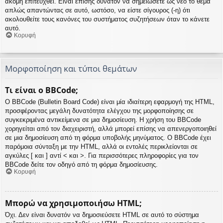
ακόμη επιτευχθεί. Είναι επίσης δυνατόν να σημειώσετε ως νέο το θέμα
απλώς απαντώντας σε αυτό, ωστόσο, να είστε σίγουρος (-η) ότι
ακολουθείτε τους κανόνες του συστήματος συζητήσεων όταν το κάνετε
αυτό.
Κορυφή
Μορφοποίηση και τύποι θεμάτων
Τι είναι ο BBCode;
Ο BBCode (Bulletin Board Code) είναι μία ιδιαίτερη εφαρμογή της HTML,
προσφέροντας μεγάλη δυνατότητα ελέγχου της μορφοποίησης σε
συγκεκριμένα αντικείμενα σε μια δημοσίευση. Η χρήση του BBCode
χορηγείται από τον διαχειριστή, αλλά μπορεί επίσης να απενεργοποιηθεί
σε μια δημοσίευση από τη φόρμα υποβολής μηνύματος. Ο BBCode έχει
παρόμοια σύνταξη με την HTML, αλλά οι εντολές περικλείονται σε
αγκύλες [ και ] αντί < και >. Για περισσότερες πληροφορίες για τον
BBCode δείτε τον οδηγό από τη φόρμα δημοσίευσης.
Κορυφή
Μπορώ να χρησιμοποιήσω HTML;
Όχι. Δεν είναι δυνατόν να δημοσιεύσετε HTML σε αυτό το σύστημα