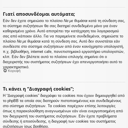
Γιατί αποσυνδέομαι αυτόματα;
Εάν δεν έχετε σημειώσει το πλαίσιο
Να με θυμάσαι
κατά τη σύνδεση σας,
το σύστημα συζητήσεων θα σας διατηρεί συνδεδεμένο μόνο για έναν
καθορισμένο χρόνο. Αυτό αποτρέπει την κατάχρηση του λογαριασμού
σας από κάποιον άλλο. Για να παραμείνετε συνδεδεμένοι, σημειώστε το
πλαίσιο
Να με θυμάσαι
κατά τη σύνδεση σας. Αυτό δεν συνιστάται εάν
συνδέεστε στο σύστημα συζητήσεων από έναν κοινόχρηστο υπολογιστή,
π.χ. βιβλιοθήκη, internet cafe, πανεπιστημιακό εργαστήριο υπολογιστών,
κλπ. Εάν δεν βλέπετε αυτό το πλαίσιο επιλογής σημαίνει ότι ο
διαχειριστής του συστήματος συζητήσεων έχει απενεργοποιήσει αυτό το
χαρακτηριστικό.
Κορυφή
Τι κάνει η “Διαγραφή cookies”;
Η “Διαγραφή cookies” διαγράφει τα cookies που έχουν δημιουργηθεί από
το phpBB τα οποία σας διατηρούν πιστοποιημένους και συνδεδεμένους
στο σύστημα συζητήσεων. Τα cookies παρέχουν επίσης λειτουργίες
όπως η παρακολούθηση αναγνωσμένων εάν είναι ενεργοποιημένη από
τον διαχειριστή του συστήματος συζητήσεων. Εάν έχετε προβλήματα
σύνδεσης ή αποσύνδεσης, η διαγραφή των cookies του συστήματος
συζητήσεων ίσως βοηθήσει.