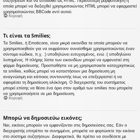
συζητήσεων και να αποδοθεί ως HTML. Περισσότερη μορφοποίηση η
οποία μπορεί να διεξαχθεί χρησιμοποιώντας HTML μπορεί να εφαρμοστεί
χρησιμοποιώντας BBCode αντί αυτού.
Κορυφή
Τι είναι τα Smilies;
Τα Smilies, ή Emoticons, είναι μικρά εικονίδια τα οποία μπορούν να
χρησιμοποιηθούν για να εκφράσουν συναίσθημα χρησιμοποιώντας έναν
σύντομο κώδικα, π.χ. :) υποδηλώνει ευτυχισμένος, ενώ :( υποδηλώνει
λυπημένος. Η πλήρης λίστα των εικονιδίων μπορεί να εμφανιστεί στη
φόρμα δημοσίευσης. Προσπαθήστε να μη χρησιμοποιείτε καταχρηστικώς
τα smilies, καθώς μπορεί να καταστήσουν μια δημοσίευση μη
αναγνώσιμη και κάποιος συντονιστής ίσως να επεξεργαστεί ή να
αφαιρέσει τη δημοσίευση ολόκληρη. Ο διαχειριστής του συστήματος
μπορεί επίσης να θέσει ένα όριο στον αριθμό των smilies που μπορείτε
να χρησιμοποιήσετε σε μια δημοσίευση.
Κορυφή
Μπορώ να δημοσιεύω εικόνες;
Ναι, εικόνες μπορούν να εμφανίζονται στις δημοσιεύσεις σας. Εάν ο
διαχειριστής επιτρέπει τα συνημμένα, μπορείτε να φορτώσετε την εικόνα
στο σύστημα συζητήσεων. Διαφορετικά, θα πρέπει να συνδέσετε με