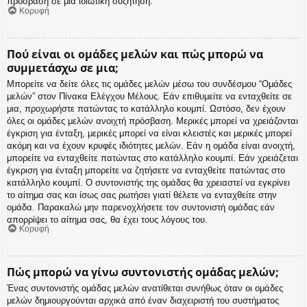
πρόσβαση σε μια ιδιωτική συζήτηση.
Κορυφή
Πού είναι οι ομάδες μελών και πώς μπορώ να
συμμετάσχω σε μια;
Μπορείτε να δείτε όλες τις ομάδες μελών μέσω του συνδέσμου “Ομάδες
μελών” στον Πίνακα Ελέγχου Μέλους. Εάν επιθυμείτε να ενταχθείτε σε
μια, προχωρήστε πατώντας το κατάλληλο κουμπί. Ωστόσο, δεν έχουν
όλες οι ομάδες μελών ανοιχτή πρόσβαση. Μερικές μπορεί να χρειάζονται
έγκριση για ένταξη, μερικές μπορεί να είναι κλειστές και μερικές μπορεί
ακόμη και να έχουν κρυφές ιδιότητες μελών. Εάν η ομάδα είναι ανοιχτή,
μπορείτε να ενταχθείτε πατώντας στο κατάλληλο κουμπί. Εάν χρειάζεται
έγκριση για ένταξη μπορείτε να ζητήσετε να ενταχθείτε πατώντας στο
κατάλληλο κουμπί. Ο συντονιστής της ομάδας θα χρειαστεί να εγκρίνει
το αίτημα σας και ίσως σας ρωτήσει γιατί θέλετε να ενταχθείτε στην
ομάδα. Παρακαλώ μην παρενοχλήσετε τον συντονιστή ομάδας εάν
απορρίψει το αίτημα σας, θα έχει τους λόγους του.
Κορυφή
Πώς μπορώ να γίνω συντονιστής ομάδας μελών;
Ένας συντονιστής ομάδας μελών ανατίθεται συνήθως όταν οι ομάδες
μελών δημιουργούνται αρχικά από έναν διαχειριστή του συστήματος