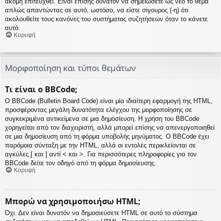
ακόμη επιτευχθεί. Είναι επίσης δυνατόν να σημειώσετε ως νέο το θέμα
απλώς απαντώντας σε αυτό, ωστόσο, να είστε σίγουρος (-η) ότι
ακολουθείτε τους κανόνες του συστήματος συζητήσεων όταν το κάνετε
αυτό.
Κορυφή
Μορφοποίηση και τύποι θεμάτων
Τι είναι ο BBCode;
Ο BBCode (Bulletin Board Code) είναι μία ιδιαίτερη εφαρμογή της HTML,
προσφέροντας μεγάλη δυνατότητα ελέγχου της μορφοποίησης σε
συγκεκριμένα αντικείμενα σε μια δημοσίευση. Η χρήση του BBCode
χορηγείται από τον διαχειριστή, αλλά μπορεί επίσης να απενεργοποιηθεί
σε μια δημοσίευση από τη φόρμα υποβολής μηνύματος. Ο BBCode έχει
παρόμοια σύνταξη με την HTML, αλλά οι εντολές περικλείονται σε
αγκύλες [ και ] αντί < και >. Για περισσότερες πληροφορίες για τον
BBCode δείτε τον οδηγό από τη φόρμα δημοσίευσης.
Κορυφή
Μπορώ να χρησιμοποιήσω HTML;
Όχι. Δεν είναι δυνατόν να δημοσιεύσετε HTML σε αυτό το σύστημα