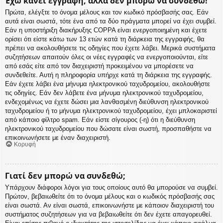
Έχω κάνει εγγραφή, αλλά δεν μπορώ να συνδεθώ!
Πρώτα, ελέγξτε το όνομα μέλους και τον κωδικό πρόσβασής σας. Εάν
αυτά είναι σωστά, τότε ένα από τα δύο πράγματα μπορεί να έχει συμβεί.
Εάν η υποστήριξη διακήρυξης COPPA είναι ενεργοποιημένη και έχετε
ορίσει ότι είστε κάτω των 13 ετών κατά τη διάρκεια της εγγραφής, θα
πρέπει να ακολουθήσετε τις οδηγίες που έχετε λάβει. Μερικά συστήματα
συζητήσεων απαιτούν όλες οι νέες εγγραφές να ενεργοποιούνται, είτε
από εσάς είτε από τον διαχειριστή προκειμένου να μπορέσετε να
συνδεθείτε. Αυτή η πληροφορία υπήρχε κατά τη διάρκεια της εγγραφής.
Εάν έχετε λάβει ένα μήνυμα ηλεκτρονικού ταχυδρομείου, ακολουθήστε
τις οδηγίες. Εάν δεν λάβετε ένα μήνυμα ηλεκτρονικού ταχυδρομείου,
ενδεχομένως να έχετε δώσει μια λανθασμένη διεύθυνση ηλεκτρονικού
ταχυδρομείου ή το μήνυμα ηλεκτρονικού ταχυδρομείου, έχει μπλοκαριστεί
από κάποιο φίλτρο spam. Εάν είστε σίγουρος (-η) ότι η διεύθυνση
ηλεκτρονικού ταχυδρομείου που δώσατε είναι σωστή, προσπαθήστε να
επικοινωνήσετε με έναν διαχειριστή.
Κορυφή
Γιατί δεν μπορώ να συνδεθώ;
Υπάρχουν διάφοροι λόγοι για τους οποίους αυτό θα μπορούσε να συμβεί.
Πρώτον, βεβαιωθείτε ότι το όνομα μέλους και ο κωδικός πρόσβασής σας
είναι σωστά. Αν είναι σωστά, επικοινωνήστε με κάποιον διαχειριστή του
συστήματος συζητήσεων για να βεβαιωθείτε ότι δεν έχετε απαγορευθεί.