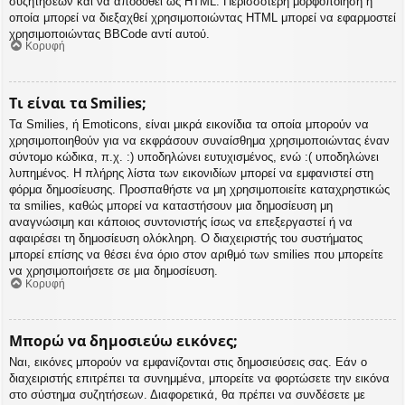
συζητήσεων και να αποδοθεί ως HTML. Περισσότερη μορφοποίηση η
οποία μπορεί να διεξαχθεί χρησιμοποιώντας HTML μπορεί να εφαρμοστεί
χρησιμοποιώντας BBCode αντί αυτού.
Κορυφή
Τι είναι τα Smilies;
Τα Smilies, ή Emoticons, είναι μικρά εικονίδια τα οποία μπορούν να
χρησιμοποιηθούν για να εκφράσουν συναίσθημα χρησιμοποιώντας έναν
σύντομο κώδικα, π.χ. :) υποδηλώνει ευτυχισμένος, ενώ :( υποδηλώνει
λυπημένος. Η πλήρης λίστα των εικονιδίων μπορεί να εμφανιστεί στη
φόρμα δημοσίευσης. Προσπαθήστε να μη χρησιμοποιείτε καταχρηστικώς
τα smilies, καθώς μπορεί να καταστήσουν μια δημοσίευση μη
αναγνώσιμη και κάποιος συντονιστής ίσως να επεξεργαστεί ή να
αφαιρέσει τη δημοσίευση ολόκληρη. Ο διαχειριστής του συστήματος
μπορεί επίσης να θέσει ένα όριο στον αριθμό των smilies που μπορείτε
να χρησιμοποιήσετε σε μια δημοσίευση.
Κορυφή
Μπορώ να δημοσιεύω εικόνες;
Ναι, εικόνες μπορούν να εμφανίζονται στις δημοσιεύσεις σας. Εάν ο
διαχειριστής επιτρέπει τα συνημμένα, μπορείτε να φορτώσετε την εικόνα
στο σύστημα συζητήσεων. Διαφορετικά, θα πρέπει να συνδέσετε με