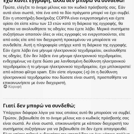
Έχω κάνει εγγραφή, αλλά δεν μπορώ να συνδεθώ!
Πρώτα, ελέγξτε το όνομα μέλους και τον κωδικό πρόσβασής σας. Εάν
αυτά είναι σωστά, τότε ένα από τα δύο πράγματα μπορεί να έχει συμβεί.
Εάν η υποστήριξη διακήρυξης COPPA είναι ενεργοποιημένη και έχετε
ορίσει ότι είστε κάτω των 13 ετών κατά τη διάρκεια της εγγραφής, θα
πρέπει να ακολουθήσετε τις οδηγίες που έχετε λάβει. Μερικά συστήματα
συζητήσεων απαιτούν όλες οι νέες εγγραφές να ενεργοποιούνται, είτε
από εσάς είτε από τον διαχειριστή προκειμένου να μπορέσετε να
συνδεθείτε. Αυτή η πληροφορία υπήρχε κατά τη διάρκεια της εγγραφής.
Εάν έχετε λάβει ένα μήνυμα ηλεκτρονικού ταχυδρομείου, ακολουθήστε
τις οδηγίες. Εάν δεν λάβετε ένα μήνυμα ηλεκτρονικού ταχυδρομείου,
ενδεχομένως να έχετε δώσει μια λανθασμένη διεύθυνση ηλεκτρονικού
ταχυδρομείου ή το μήνυμα ηλεκτρονικού ταχυδρομείου, έχει μπλοκαριστεί
από κάποιο φίλτρο spam. Εάν είστε σίγουρος (-η) ότι η διεύθυνση
ηλεκτρονικού ταχυδρομείου που δώσατε είναι σωστή, προσπαθήστε να
επικοινωνήσετε με έναν διαχειριστή.
Κορυφή
Γιατί δεν μπορώ να συνδεθώ;
Υπάρχουν διάφοροι λόγοι για τους οποίους αυτό θα μπορούσε να συμβεί.
Πρώτον, βεβαιωθείτε ότι το όνομα μέλους και ο κωδικός πρόσβασής σας
είναι σωστά. Αν είναι σωστά, επικοινωνήστε με κάποιον διαχειριστή του
συστήματος συζητήσεων για να βεβαιωθείτε ότι δεν έχετε απαγορευθεί.