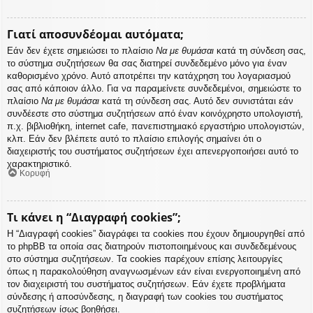
Γιατί αποσυνδέομαι αυτόματα;
Εάν δεν έχετε σημειώσει το πλαίσιο
Να με θυμάσαι
κατά τη σύνδεση σας,
το σύστημα συζητήσεων θα σας διατηρεί συνδεδεμένο μόνο για έναν
καθορισμένο χρόνο. Αυτό αποτρέπει την κατάχρηση του λογαριασμού
σας από κάποιον άλλο. Για να παραμείνετε συνδεδεμένοι, σημειώστε το
πλαίσιο
Να με θυμάσαι
κατά τη σύνδεση σας. Αυτό δεν συνιστάται εάν
συνδέεστε στο σύστημα συζητήσεων από έναν κοινόχρηστο υπολογιστή,
π.χ. βιβλιοθήκη, internet cafe, πανεπιστημιακό εργαστήριο υπολογιστών,
κλπ. Εάν δεν βλέπετε αυτό το πλαίσιο επιλογής σημαίνει ότι ο
διαχειριστής του συστήματος συζητήσεων έχει απενεργοποιήσει αυτό το
χαρακτηριστικό.
Κορυφή
Τι κάνει η “Διαγραφή cookies”;
Η “Διαγραφή cookies” διαγράφει τα cookies που έχουν δημιουργηθεί από
το phpBB τα οποία σας διατηρούν πιστοποιημένους και συνδεδεμένους
στο σύστημα συζητήσεων. Τα cookies παρέχουν επίσης λειτουργίες
όπως η παρακολούθηση αναγνωσμένων εάν είναι ενεργοποιημένη από
τον διαχειριστή του συστήματος συζητήσεων. Εάν έχετε προβλήματα
σύνδεσης ή αποσύνδεσης, η διαγραφή των cookies του συστήματος
συζητήσεων ίσως βοηθήσει.