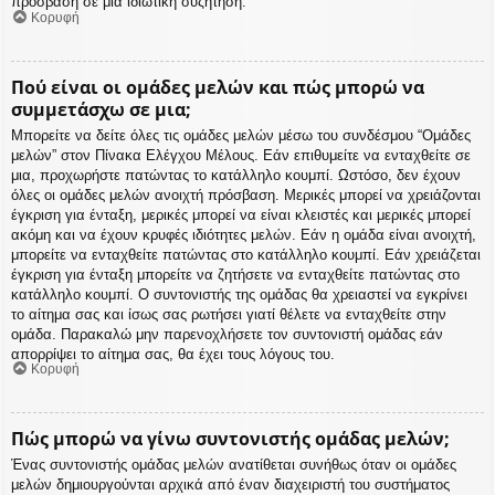
πρόσβαση σε μια ιδιωτική συζήτηση.
Κορυφή
Πού είναι οι ομάδες μελών και πώς μπορώ να
συμμετάσχω σε μια;
Μπορείτε να δείτε όλες τις ομάδες μελών μέσω του συνδέσμου “Ομάδες
μελών” στον Πίνακα Ελέγχου Μέλους. Εάν επιθυμείτε να ενταχθείτε σε
μια, προχωρήστε πατώντας το κατάλληλο κουμπί. Ωστόσο, δεν έχουν
όλες οι ομάδες μελών ανοιχτή πρόσβαση. Μερικές μπορεί να χρειάζονται
έγκριση για ένταξη, μερικές μπορεί να είναι κλειστές και μερικές μπορεί
ακόμη και να έχουν κρυφές ιδιότητες μελών. Εάν η ομάδα είναι ανοιχτή,
μπορείτε να ενταχθείτε πατώντας στο κατάλληλο κουμπί. Εάν χρειάζεται
έγκριση για ένταξη μπορείτε να ζητήσετε να ενταχθείτε πατώντας στο
κατάλληλο κουμπί. Ο συντονιστής της ομάδας θα χρειαστεί να εγκρίνει
το αίτημα σας και ίσως σας ρωτήσει γιατί θέλετε να ενταχθείτε στην
ομάδα. Παρακαλώ μην παρενοχλήσετε τον συντονιστή ομάδας εάν
απορρίψει το αίτημα σας, θα έχει τους λόγους του.
Κορυφή
Πώς μπορώ να γίνω συντονιστής ομάδας μελών;
Ένας συντονιστής ομάδας μελών ανατίθεται συνήθως όταν οι ομάδες
μελών δημιουργούνται αρχικά από έναν διαχειριστή του συστήματος