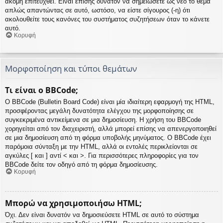
ακόμη επιτευχθεί. Είναι επίσης δυνατόν να σημειώσετε ως νέο το θέμα
απλώς απαντώντας σε αυτό, ωστόσο, να είστε σίγουρος (-η) ότι
ακολουθείτε τους κανόνες του συστήματος συζητήσεων όταν το κάνετε
αυτό.
Κορυφή
Μορφοποίηση και τύποι θεμάτων
Τι είναι ο BBCode;
Ο BBCode (Bulletin Board Code) είναι μία ιδιαίτερη εφαρμογή της HTML,
προσφέροντας μεγάλη δυνατότητα ελέγχου της μορφοποίησης σε
συγκεκριμένα αντικείμενα σε μια δημοσίευση. Η χρήση του BBCode
χορηγείται από τον διαχειριστή, αλλά μπορεί επίσης να απενεργοποιηθεί
σε μια δημοσίευση από τη φόρμα υποβολής μηνύματος. Ο BBCode έχει
παρόμοια σύνταξη με την HTML, αλλά οι εντολές περικλείονται σε
αγκύλες [ και ] αντί < και >. Για περισσότερες πληροφορίες για τον
BBCode δείτε τον οδηγό από τη φόρμα δημοσίευσης.
Κορυφή
Μπορώ να χρησιμοποιήσω HTML;
Όχι. Δεν είναι δυνατόν να δημοσιεύσετε HTML σε αυτό το σύστημα